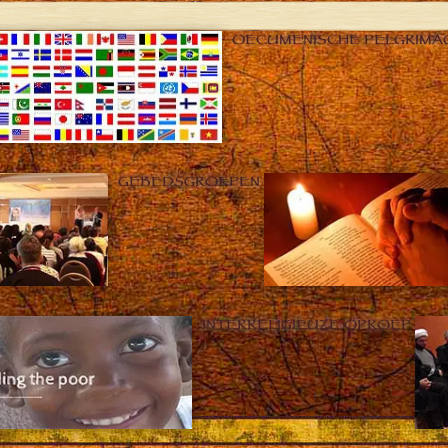
OECUMENISCHE PELGRIMA
GEBEDSGROEPEN
INTERRELIGIEUZE OPROEP