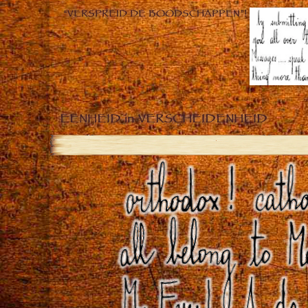
“VERSPREID DE BOODSCHAPPEN”!
EENHEID in VERSCHEIDENHEID