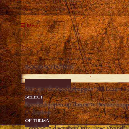
Menu
BOODSCHAPPEN
DE BOODSCHAPPEN
Wat zijn “de Boodschappen”?
Lezen
SELECT
Boodschappen op datum
De Boodschappe
Zoeken
OP THEMA
Eenheid in diversiteit
Onze Lieve Vrouw
Ru