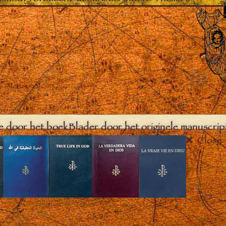
e door het boek
Blader door het originele manuscrip
Close