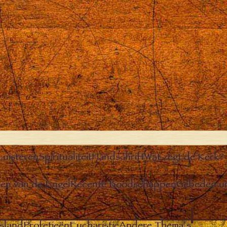
Luisteren
Spiritualiteit
Handschrift
Wat zegt de Kerk?
n van de Engel
Recente Boodschappen
Gebeden u
sland
Profetieën
Eucharistie
Andere Thema’s