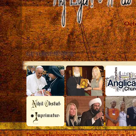
Close
GETUIGENISSEN
De Boodschappen van Waar Leven in God he