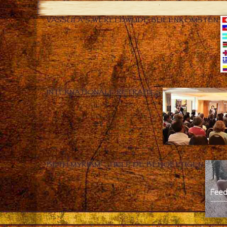
VASSULA’S WERELDWIJDE BIJEENKOMSTEN
INTERNATIONALE RETRAITES
BETH MYRIAM – HELP DE BEHOEFTIGEN