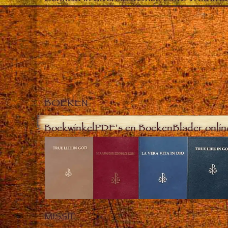
BOEKEN
Boekwinkel
PDF’s en Boeken
Blader onlin
MISSIE