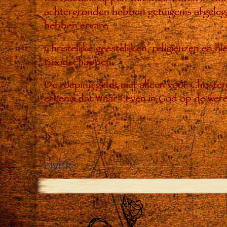
achtergronden hebben getuigenis afgelegd
hebben ervare
Christelijke geestelijken, religieuzen en 
Boodschappen.
De roeping geldt niet alleen voor Christ
erkend dat Waar Leven in God op de were
Close
OVER