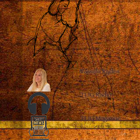
Vassula Rydén
–
TLIG Radio
–
TLIG Magazine
–