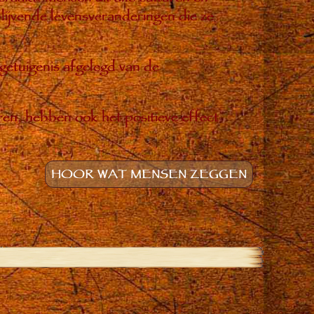
ijvende levensveranderingen die ze
 getuigenis afgelegd van de
ren, hebben ook het positieve effect
HOOR WAT MENSEN ZEGGEN