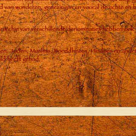
 van wonderen, genezingen en vooral de echte en bl
hiërarchie van verschillende denominaties hebben ook
enen. Joden, Moslims, Boeddhisten, Hindoes en ande
ld heeft gehad.