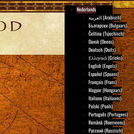
Nederlands
العربية (Arabisch)
Български (Bulgaars)
Čeština (Tsjechisch)
Dansk (Deens)
Deutsch (Duits)
Ελληνικά (Grieks)
English (Engels)
Español (Spaans)
Français (Frans)
Magyar (Hongaars)
Italiano (Italiaans)
Polski (Pools)
Português (Portugees)
Română (Roemeens)
Русский (Russisch)