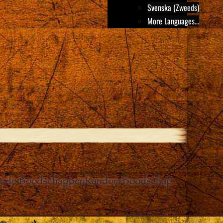
Svenska (Zweeds)
More Languages...
it de Boodschappen
Random Boodschap
Close