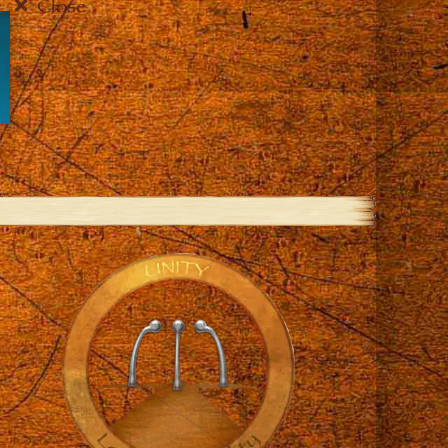
Close