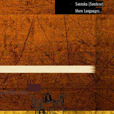
Svenska (Svedese)
More Languages...
Close
IMAGE
stia
Altri temi