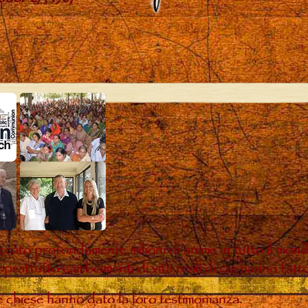
ccato profondamente milioni di anime in tutto il mon
oprattutto cambiamenti di vita reali di cui hanno fatt
te chiese hanno dato la loro testimonianza.