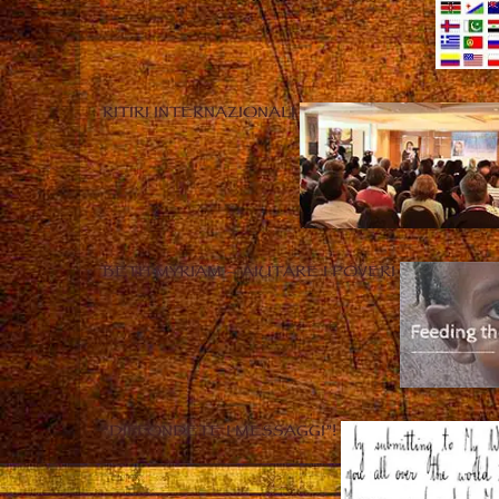
RITIRI INTERNAZIONALI
BETH MYRIAM – AIUTARE I POVERI
“DIFFONDETE I MESSAGGI”!