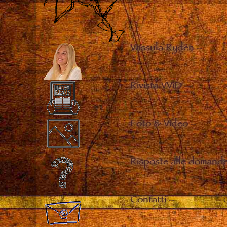
Vassula Rydén
–
Rivista VViD
–
Foto & Video
–
Risposte alle domande
Contatti
–
C