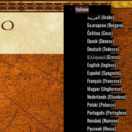
Italiano
العربية (Arabo)
Български (Bulgaro)
Čeština (Ceco)
Dansk (Danese)
Deutsch (Tedesco)
Ελληνικά (Greco)
English (Inglese)
Español (Spagnolo)
Français (Francese)
Magyar (Ungherese)
Nederlands (Olandese)
Polski (Polacco)
Português (Portoghese)
Română (Rumeno)
Русский (Russo)