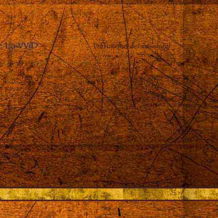
e La VViD
–
Diffusione dei messaggi
 in Dio