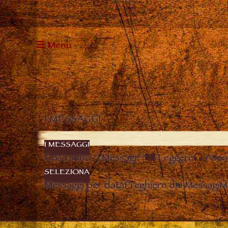
Menu
I MESSAGGI
I MESSAGGI
Cosa sono “i Messagi”?
Leggere
Asco
SELEZIONA
Messaggi per data
Preghiere dai Messagi
M