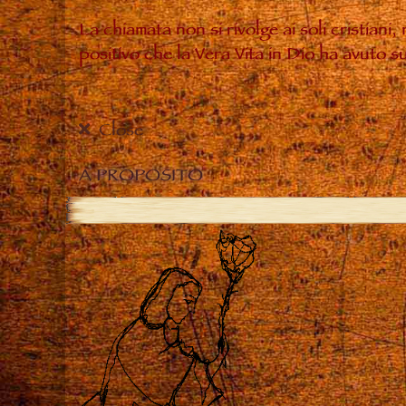
La chiamata non si rivolge ai soli cristiani
positivo che la Vera Vita in Dio ha avuto 
Close
A PROPOSITO