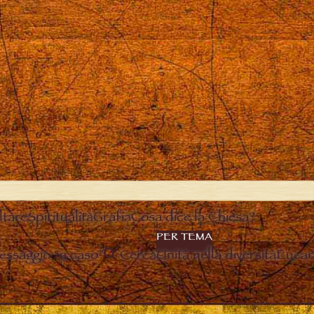
ltare
Spiritualità
Grafia
Cosa dice la Chiesa?
PER TEMA
essaggio “a caso”
Cerca
Unità nella diversità
Eucari