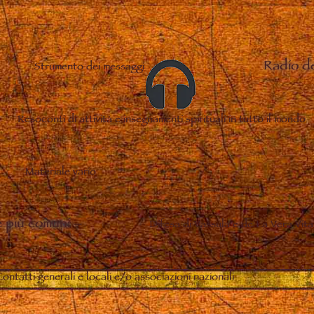
Radio d
Strumento dei messaggi
Resoconti di attività e insegnamenti spirituali in tutto il mondo
Materiale vario
 più comuni
–
Difesa di Vassula e de La Vera Vita
ontatti generali e locali e/o associazioni nazionali