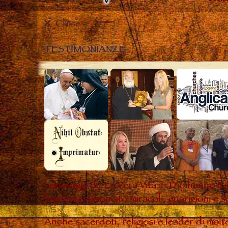
Close
TESTIMONIANZE
I messaggi de La Vera Vita in Dio hanno to
hanno testimoniato miracoli, guarigioni e s
Anche sacerdoti, religiosi e leader di mol