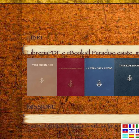
LIBRI
Libreria
PDF e eBooks
Il Paradiso esiste, 
MISSIONE
GLI INCONTRI DI VASSULA NEL MONDO