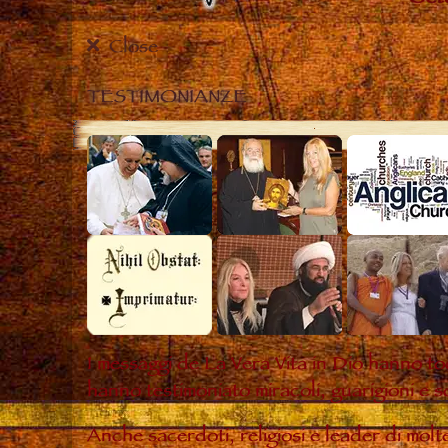
Close
TESTIMONIANZE
I messaggi de La Vera Vita in Dio hanno to
hanno testimoniato miracoli, guarigioni e s
Anche sacerdoti, religiosi e leader di mol