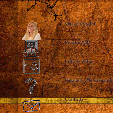
Vassula Rydén
–
Rivista VViD
–
Foto & Video
–
Risposte alle domande
Contatti
–
C