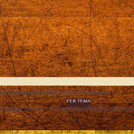
ltare
Spiritualità
Grafia
Cosa dice la Chiesa?
PER TEMA
essaggio “a caso”
Cerca
Unità nella diversità
Eucari