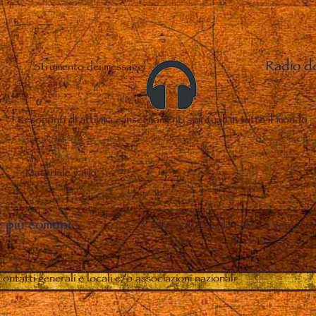
Radio d
Strumento dei messaggi
Resoconti di attività e insegnamenti spirituali in tutto il mondo
Materiale vario
 più comuni
–
Difesa di Vassula e de La Vera Vita
ontatti generali e locali e/o associazioni nazionali