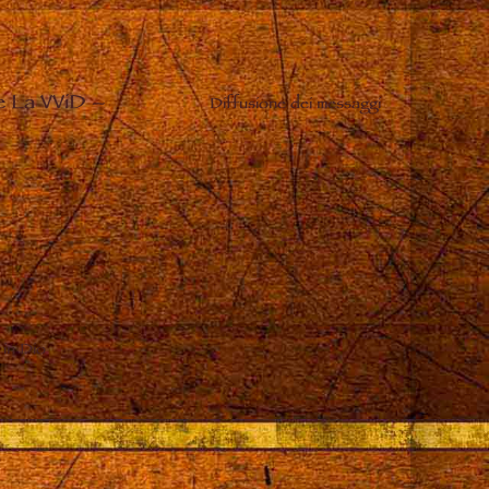
e La VViD
–
Diffusione dei messaggi
 in Dio