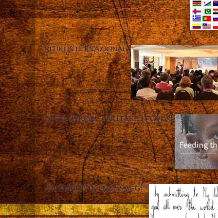
RITIRI INTERNAZIONALI
BETH MYRIAM – AIUTARE I POVERI
“DIFFONDETE I MESSAGGI”!