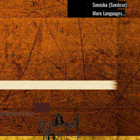
Svenska (Svedese)
More Languages...
Close
IMAGE
stia
Altri temi