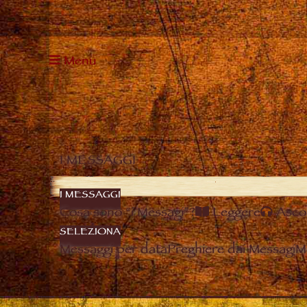
Menu
I MESSAGGI
I MESSAGGI
Cosa sono “i Messagi”?
Leggere
Asco
SELEZIONA
Messaggi per data
Preghiere dai Messagi
M