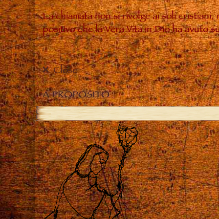
La chiamata non si rivolge ai soli cristiani
positivo che la Vera Vita in Dio ha avuto 
Close
A PROPOSITO