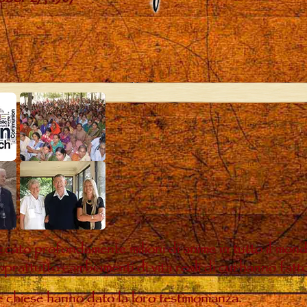
ccato profondamente milioni di anime in tutto il mon
oprattutto cambiamenti di vita reali di cui hanno fatt
te chiese hanno dato la loro testimonianza.