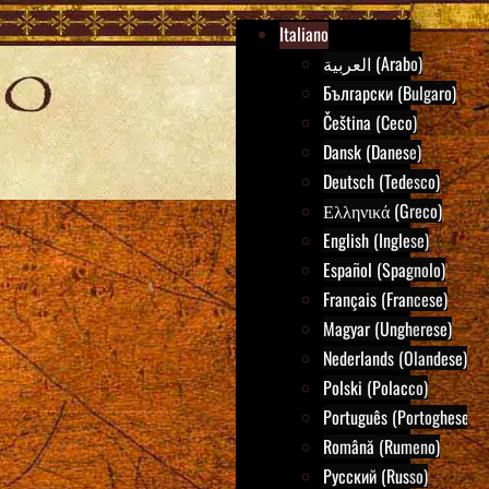
Italiano
العربية (Arabo)
Български (Bulgaro)
Čeština (Ceco)
Dansk (Danese)
Deutsch (Tedesco)
Ελληνικά (Greco)
English (Inglese)
Español (Spagnolo)
Français (Francese)
Magyar (Ungherese)
Nederlands (Olandese)
Polski (Polacco)
Português (Portoghese)
Română (Rumeno)
Русский (Russo)