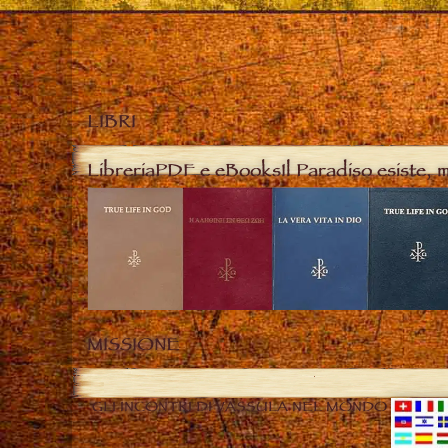
LIBRI
Libreria
PDF e eBooks
Il Paradiso esiste, 
MISSIONE
GLI INCONTRI DI VASSULA NEL MONDO