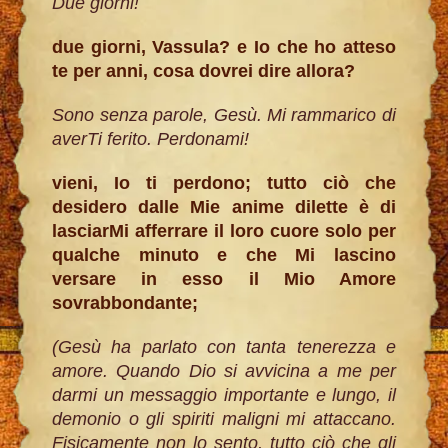
Due giorni!
due giorni, Vassula? e Io che ho atteso
te per anni, cosa dovrei dire allora?
Sono senza parole, Gesù. Mi rammarico di
averTi ferito. Perdonami!
vieni, Io ti perdono; tutto ciò che
desidero dalle Mie anime dilette è di
lasciarMi afferrare il loro cuore solo per
qualche minuto e che Mi lascino
versare in esso il Mio Amore
sovrabbondante;
(Gesù ha parlato con tanta tenerezza e
amore. Quando Dio si avvicina a me per
darmi un messaggio importante e lungo, il
demonio o gli spiriti maligni mi attaccano.
Fisicamente non lo sento, tutto ciò che gli