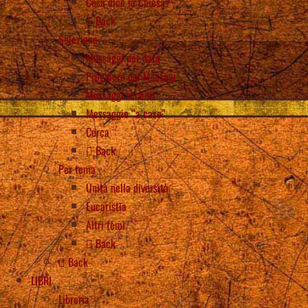
Cosa dice la Chiesa?
Back
Seleziona
Messaggi per data
Preghiere dai Messagi
Messaggi recenti
Messaggio “a caso”
Cerca
Back
Per tema
Unità nella diversità
Eucaristia
Altri temi
Back
Back
LIBRI
Libreria