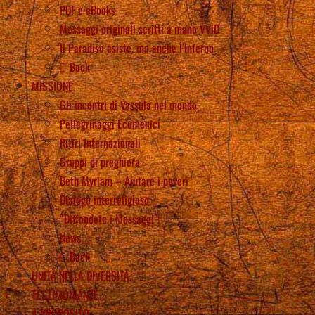
PDF e eBooks
Messaggi originali scritti a mano VViD
Il Paradiso esiste, ma anche l’Inferno
Back
MISSIONE
Gli incontri di Vassula nel mondo
Pellegrinaggi Ecumenici
Ritiri Internazionali
Gruppi di preghiera
Beth Myriam – Aiutare i poveri
Dialogo interreligioso
“Diffondete i Messaggi”!
News
Back
UNITÀ NELLA DIVERSITÀ
TESTIMONIANZE
A PROPOSITO