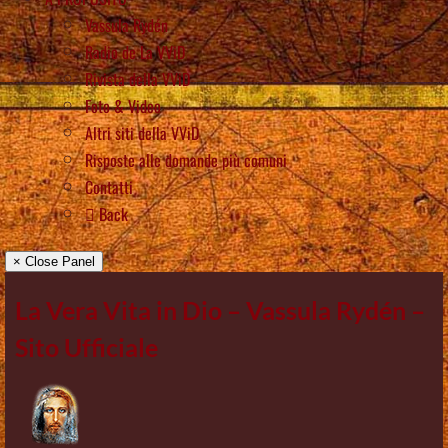
Vassula Rydén
Radio de La VViD
Rivista della VViD
Foto & Video
Altri siti della VViD
Risposte alle domande più comuni
Contatti
Back
× Close Panel
La Vera Vita in Dio – Vassula Rydén –
Sito Ufficiale