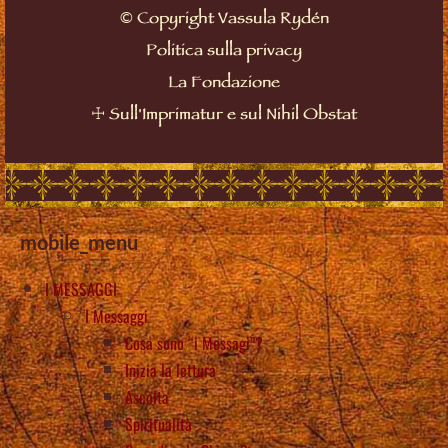
©
Copyright Vassula Rydén
Politica sulla privacy
La Fondazione
☩
Sull'Imprimatur e sul Nihil Obstat
mobile_menu
I MESSAGGI
I Messaggi
Cosa sono “i Messagi”?
Inizia la lettura
Ascolta
Spiritualità