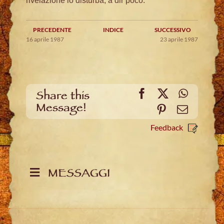
rivelazione lo disturba, a dir poco.
PRECEDENTE
INDICE
SUCCESSIVO
16 aprile 1987
23 aprile 1987
Facebook
X
WhatsA
Share this
Message!
Pinterest
Email
Feedback
MESSAGGI