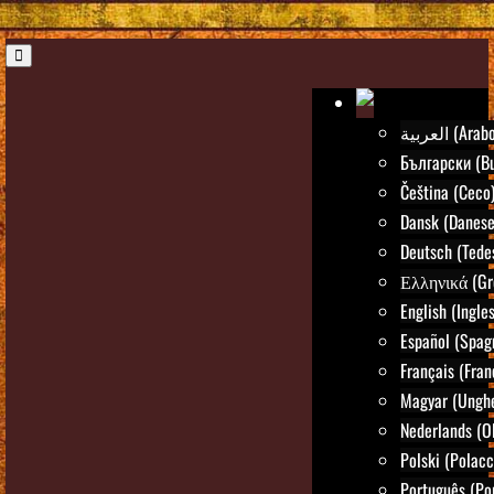
العربية (Arab
Български (Bu
Čeština (Ceco
Dansk (Danese
Deutsch (Tede
Ελληνικά (Gr
English (Ingle
Español (Spag
Français (Fran
Magyar (Ungh
Nederlands (O
Polski (Polacc
Português (Po