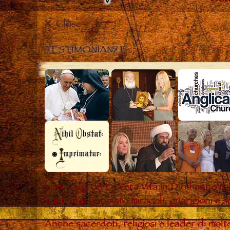
Close
TESTIMONIANZE
I messaggi de La Vera Vita in Dio hanno to
hanno testimoniato miracoli, guarigioni e s
Anche sacerdoti, religiosi e leader di mol