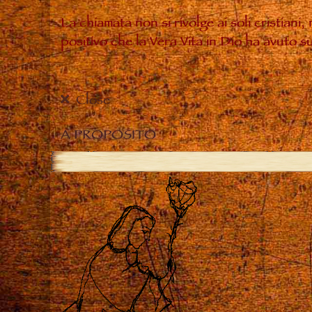
La chiamata non si rivolge ai soli cristiani
positivo che la Vera Vita in Dio ha avuto 
Close
A PROPOSITO