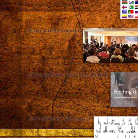
RITIRI INTERNAZIONALI
BETH MYRIAM – AIUTARE I POVERI
“DIFFONDETE I MESSAGGI”!