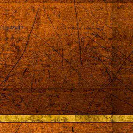
e La VViD
–
Diffusione dei messaggi
 in Dio