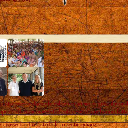
ccato profondamente milioni di anime in tutto il mon
oprattutto cambiamenti di vita reali di cui hanno fatt
te chiese hanno dato la loro testimonianza.