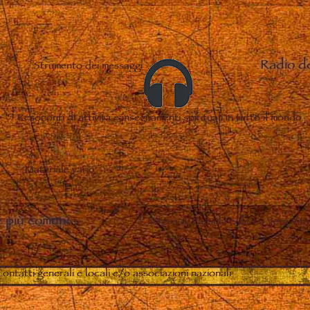
Radio d
Strumento dei messaggi
Resoconti di attività e insegnamenti spirituali in tutto il mondo
Materiale vario
 più comuni
–
Difesa di Vassula e de La Vera Vita
ontatti generali e locali e/o associazioni nazionali