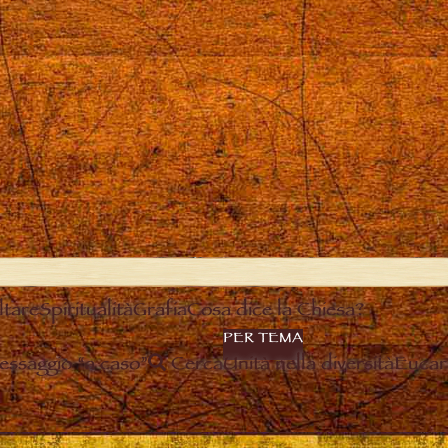
ltare
Spiritualità
Grafia
Cosa dice la Chiesa?
PER TEMA
essaggio “a caso”
Cerca
Unità nella diversità
Eucari