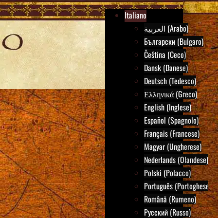
Italiano
العربية (Arabo)
Български (Bulgaro)
Čeština (Ceco)
Dansk (Danese)
Deutsch (Tedesco)
Ελληνικά (Greco)
English (Inglese)
Español (Spagnolo)
Français (Francese)
Magyar (Ungherese)
Nederlands (Olandese)
Polski (Polacco)
Português (Portoghese)
Română (Rumeno)
Русский (Russo)