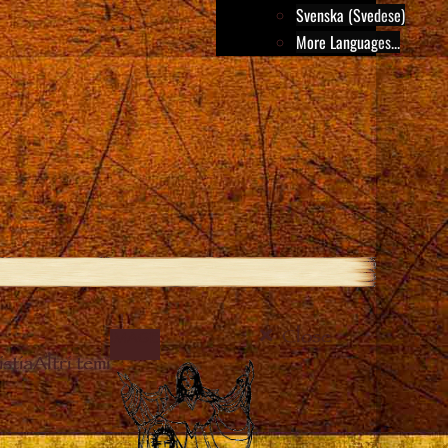
Svenska (Svedese)
More Languages...
Close
IMAGE
stia
Altri temi