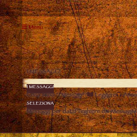
Menu
I MESSAGGI
I MESSAGGI
Cosa sono “i Messagi”?
Leggere
Asco
SELEZIONA
Messaggi per data
Preghiere dai Messagi
M