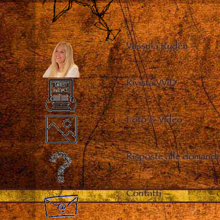
Vassula Rydén
–
Rivista VViD
–
Foto & Video
–
Risposte alle domande
Contatti
–
C