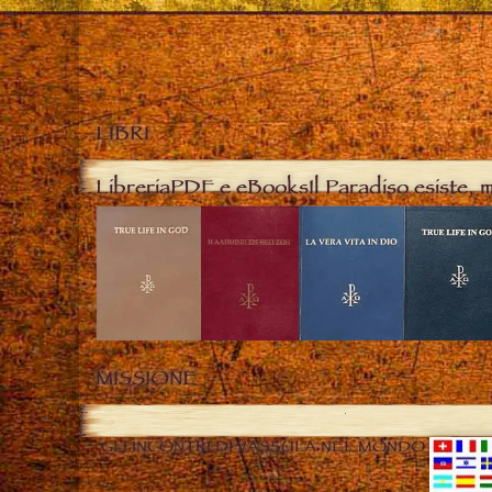
LIBRI
Libreria
PDF e eBooks
Il Paradiso esiste, 
MISSIONE
GLI INCONTRI DI VASSULA NEL MONDO