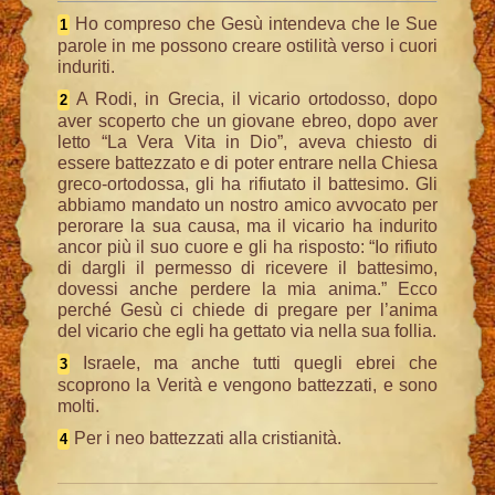
Ho compreso che Gesù intendeva che le Sue
1
parole in me possono creare ostilità verso i cuori
induriti.
A Rodi, in Grecia, il vicario ortodosso, dopo
2
aver scoperto che un giovane ebreo, dopo aver
letto “La Vera Vita in Dio”, aveva chiesto di
essere battezzato e di poter entrare nella Chiesa
greco-ortodossa, gli ha rifiutato il battesimo. Gli
abbiamo mandato un nostro amico avvocato per
perorare la sua causa, ma il vicario ha indurito
ancor più il suo cuore e gli ha risposto: “Io rifiuto
di dargli il permesso di ricevere il battesimo,
dovessi anche perdere la mia anima.” Ecco
perché Gesù ci chiede di pregare per l’anima
del vicario che egli ha gettato via nella sua follia.
Israele, ma anche tutti quegli ebrei che
3
scoprono la Verità e vengono battezzati, e sono
molti.
Per i neo battezzati alla cristianità.
4