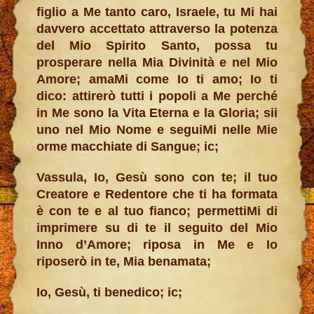
figlio a Me tanto caro, Israele, tu Mi hai
davvero accettato attraverso la potenza
del Mio Spirito Santo, possa tu
prosperare nella Mia Divinità e nel Mio
Amore; amaMi come Io ti amo; Io ti
dico: attirerò tutti i popoli a Me perché
in Me sono la Vita Eterna e la Gloria; sii
uno nel Mio Nome e seguiMi nelle Mie
orme macchiate di Sangue; ic;
Vassula, Io, Gesù sono con te; il tuo
Creatore e Redentore che ti ha formata
è con te e al tuo fianco; permettiMi di
imprimere su di te il seguito del Mio
Inno d’Amore; riposa in Me e Io
riposerò in te, Mia benamata;
Io, Gesù, ti benedico; ic;