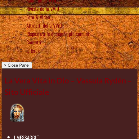
Radio de La VViD
Rivista della VViD
Foto & Video
Altri siti della VViD
Risposte alle domande più comuni
Contatti
Back
× Close Panel
La Vera Vita in Dio – Vassula Rydén –
Sito Ufficiale
I MESSAGGI