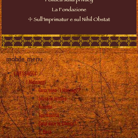
Politica sulla privacy
La Fondazione
☩
Sull'Imprimatur e sul Nihil Obstat
mobile_menu
I MESSAGGI
I Messaggi
Cosa sono “i Messagi”?
Inizia la lettura
Ascolta
Spiritualità
Cosa dice la Chiesa?
Back