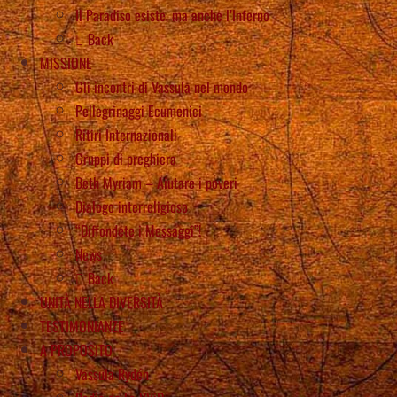
Il Paradiso esiste, ma anche l’Inferno
Back
MISSIONE
Gli incontri di Vassula nel mondo
Pellegrinaggi Ecumenici
Ritiri Internazionali
Gruppi di preghiera
Beth Myriam – Aiutare i poveri
Dialogo interreligioso
“Diffondete i Messaggi”!
News
Back
UNITÀ NELLA DIVERSITÀ
TESTIMONIANZE
A PROPOSITO
Vassula Rydén