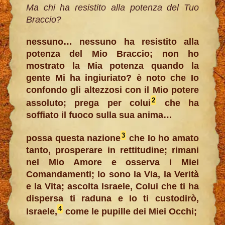
Ma chi ha resistito alla potenza del Tuo
Braccio?
nessuno… nessuno ha resistito alla
potenza del Mio Braccio; non ho
mostrato la Mia potenza quando la
gente Mi ha ingiuriato? è noto che Io
confondo gli altezzosi con il Mio potere
2
assoluto; prega per colui
che ha
soffiato il fuoco sulla sua anima…
3
possa questa nazione
che Io ho amato
tanto, prosperare in rettitudine; rimani
nel Mio Amore e osserva i Miei
Comandamenti; Io sono la Via, la Verità
e la Vita; ascolta Israele, Colui che ti ha
dispersa ti raduna e Io ti custodirò,
4
Israele,
come le pupille dei Miei Occhi;