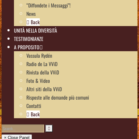
“Diffondete i Messaggi”!
News
Back
UNITÀ NELLA DIVERSITÀ
TESTIMONIANZE
A PROPOSITO
Vassula Rydén
Radio de La VViD
Rivista della VViD
Foto & Video
Altri siti della VViD
Risposte alle domande più comuni
Contatti
Back
× Close Panel