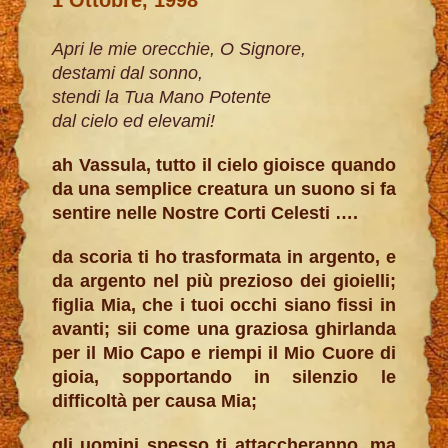
Apri le mie orecchie, O Signore,
destami dal sonno,
stendi la Tua Mano Potente
dal cielo ed elevami!
ah Vassula, tutto il cielo gioisce quando
da una semplice creatura un suono si fa
sentire nelle Nostre Corti Celesti ….
da scoria ti ho trasformata in argento, e
da argento nel più prezioso dei gioielli;
figlia Mia, che i tuoi occhi siano fissi in
avanti; sii come una graziosa ghirlanda
per il Mio Capo e riempi il Mio Cuore di
gioia, sopportando in silenzio le
difficoltà per causa Mia;
gli uomini spesso ti attaccheranno, ma