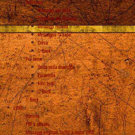
Seleziona
Messaggi per data
Preghiere dai Messagi
Messaggi recenti
Messaggio “a caso”
Cerca
Back
Per tema
Unità nella diversità
Eucaristia
Altri temi
Back
Back
LIBRI
Libreria
PDF e eBooks
Messaggi originali scritti a mano VViD