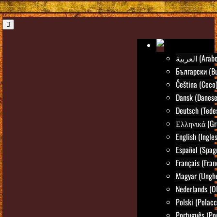
العربية (Arab
Български (Bu
Čeština (Ceco
Dansk (Danese
Deutsch (Tede
Ελληνικά (Gr
English (Ingle
Español (Spag
Français (Fran
Magyar (Ungh
Nederlands (O
Polski (Polacc
Português (Po