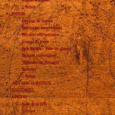
Retour
MISSION
Meetings de Vassula
Pèlerinages oecuméniques
Retraites internationales
Groupes de prière
Beth Myriam – Aider les pauvres
Dialogue interreligieux
“Répandez les Messages” !
Nouvelles
Retour
UNITÉ DANS LA DIVERSITÉ
TÉMOIGNAGES
À PROPOS
Radio de la VVD
Retour