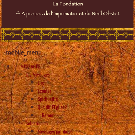
La Fondation
☩
A propos de l'Imprimatur et du Nihil Obstat
mobile_menu
Les MESSAGES
Les Messages
Lire
Écouter
Spiritualité
Que dit l’Eglise?
Retour
Selectionner
Messages par dates