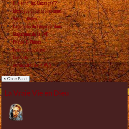
Que sont “les Messages”?
Messages en un seul volume
Vassula Rydén
L’approche de l’Ange gardien
Magazines de la VVD
Photos & Vidéos
Foire aux questions
Contacts
Autres sites de la VVD
× Close Panel
La Vraie Vie en Dieu