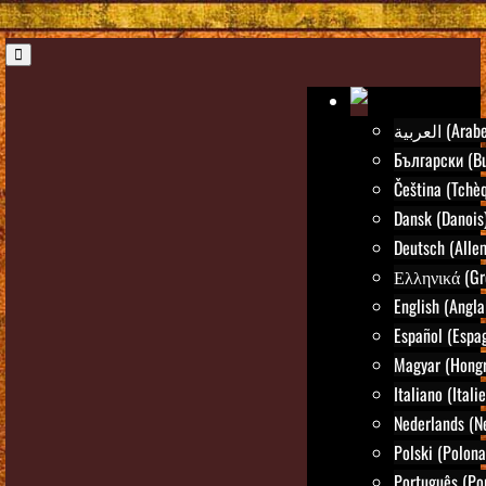
العربية (Arab
Български (Bu
Čeština (Tchè
Dansk (Danois
Deutsch (Alle
Ελληνικά (Gr
English (Angla
Español (Espa
Magyar (Hongr
Italiano (Itali
Nederlands (N
Polski (Polona
Português (Po