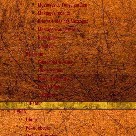
Messages de l’Ange gardien
Messages récents
Prières tirées des Messages
Message « au hasard »
Recherche
Retour
By Theme
Onorer Notre Dame
Other Themes
Unity in diversity
End of Times
Retour
Retour
LIVRES
Librairie
Pdf et eBooks
Manuscrit original