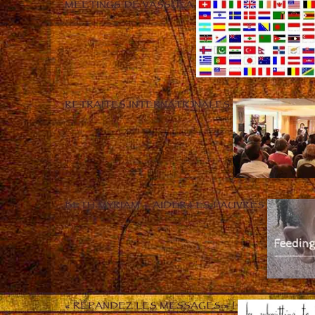
MEETINGS DE VASSULA
RETRAITES INTERNATIONALES
BETH MYRIAM – AIDER LES PAUVRES
« RÉPANDEZ LES MESSAGES » !