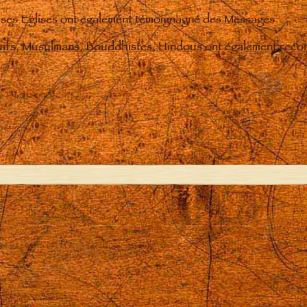
euses Eglises ont également témoignagné des Messages
Juifs, Musulmans, Bouddhistes, Hindous ont également reconnu