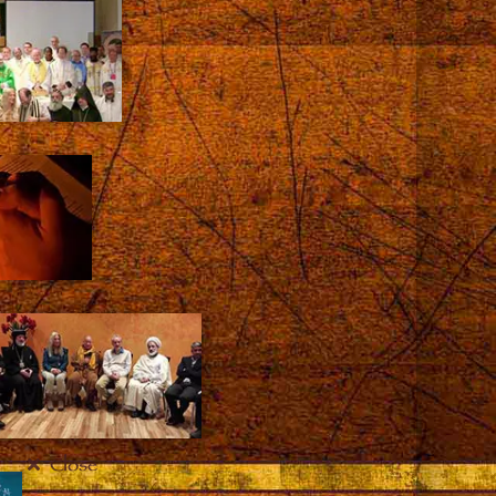
Close