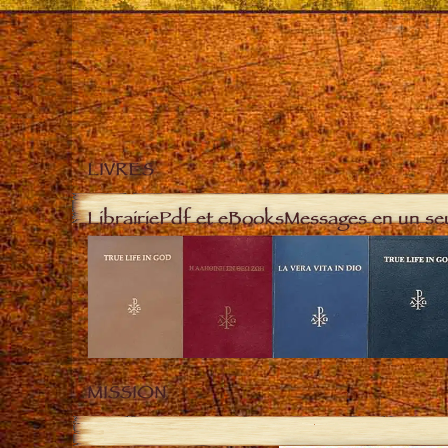
LIVRES
Librairie
Pdf et eBooks
Messages en un se
MISSION