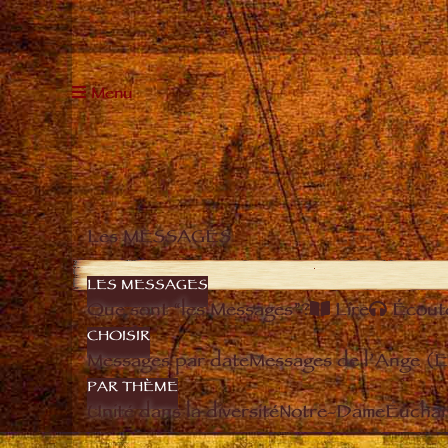
Menu
Les MESSAGES
LES MESSAGES
Que sont “les Messages”?
Lire
Écout
CHOISIR
Messages par date
Messages de l’Ange (
PAR THÈME
Unité dans la diversité
Notre-Dame
Euchari