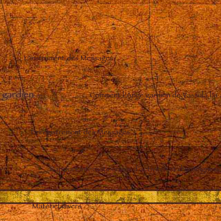
L’instrument des Messages
 gardien
–
Comment l’Ange gardien de Vassula l’a
Enregistrement des Messages
–
Rapport internationnaux d’activités et d’enseignem
Matériel divers