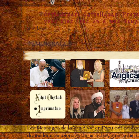
Close
TÉMOIGNAGES
Les Messages de la Vraie Vie en Dieu ont profo
donné leur témoignage de miracles, guérisons, ce 