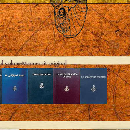
ul volume
Manuscrit original
Close