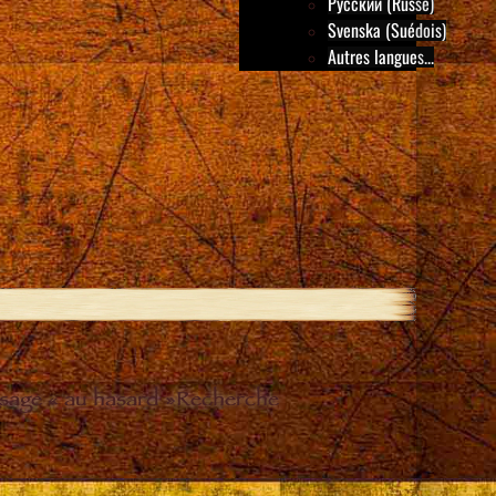
Русский (Russe)
Svenska (Suédois)
Autres langues...
sage « au hasard »
Recherche