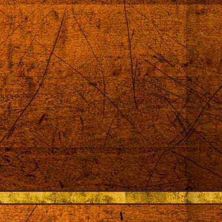
 approchée
ents