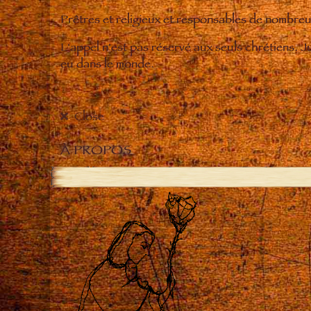
Prêtres et religieux et responsables de nombr
L'appel n'est pas réservé aux seuls chrétiens. 
eu dans le monde.
Close
À PROPOS