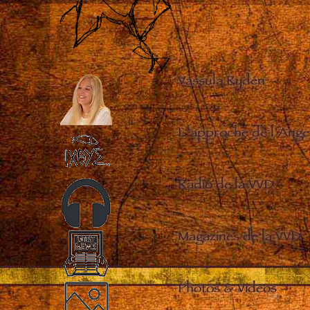
Vassula Rydén
–
L’approche de l’Ange
Radio de la VVD
–
Magazines de la VVD
Photos & Vidéos
–