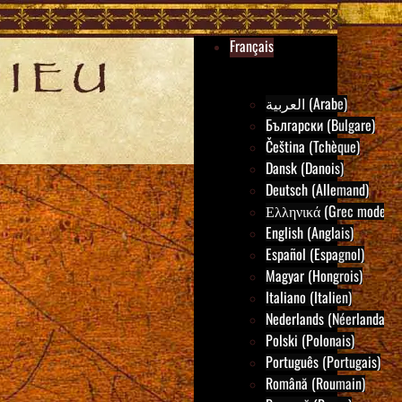
Français
العربية (Arabe)
Български (Bulgare)
Čeština (Tchèque)
Dansk (Danois)
Deutsch (Allemand)
Ελληνικά (Grec moderne
English (Anglais)
Español (Espagnol)
Magyar (Hongrois)
Italiano (Italien)
Nederlands (Néerlandais)
Polski (Polonais)
Português (Portugais)
Română (Roumain)