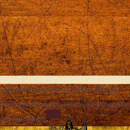
er
Spiritualité
Écriture manuscrite
Que dit l’Eglise ?
EN)
Messages récents
Prières tirées des Messages
Mes
Close
IMAGE
stie
Autres thèmes