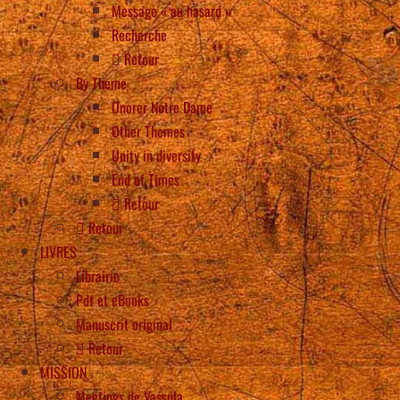
Message « au hasard »
Recherche
Retour
By Theme
Onorer Notre Dame
Other Themes
Unity in diversity
End of Times
Retour
Retour
LIVRES
Librairie
Pdf et eBooks
Manuscrit original
Retour
MISSION
Meetings de Vassula