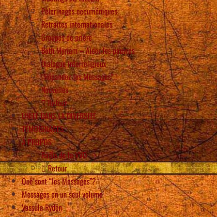
Pèlerinages oecuméniques
Retraites internationales
Groupes de prière
Beth Myriam – Aider les pauvres
Dialogue interreligieux
“Répandez les Messages” !
Nouvelles
Retour
UNITÉ DANS LA DIVERSITÉ
TÉMOIGNAGES
À PROPOS
Radio de la VVD
Retour
Que sont “les Messages”?
Messages en un seul volume
Vassula Rydén