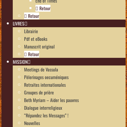
End of Times
Retour
Retour
LIVRES
Librairie
Pdf et eBooks
Manuscrit original
Retour
MISSION
Meetings de Vassula
Pèlerinages oecuméniques
Retraites internationales
Groupes de prière
Beth Myriam – Aider les pauvres
Dialogue interreligieux
“Répandez les Messages” !
Nouvelles