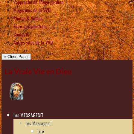
L’approche de l’Ange gardien
Magazines de la VVD
Photos & Vidéos
Foire aux questions
Contacts
Autres sites de la VVD
× Close Panel
La Vraie Vie en Dieu
Les MESSAGES
Les Messages
Lire