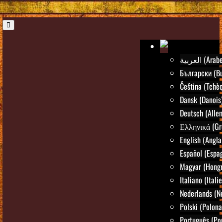
العربية (Arab
Български (Bu
Čeština (Tchè
Dansk (Danois
Deutsch (Alle
Ελληνικά (Gr
English (Angla
Español (Espa
Magyar (Hongr
Italiano (Itali
Nederlands (N
Polski (Polona
Português (Po