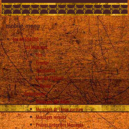
mobile_menu
Les MESSAGES
Les Messages
Lire
Écouter
Spiritualité
Que dit l’Eglise?
Retour
Selectionner
Messages par dates
Messages de l’Ange gardien
Messages récents
Prières tirées des Messages