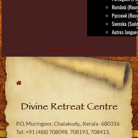
Română (Roum
Русский (Russ
Svenska (Suéd
Autres langues.
La Vraie Vie en Dieu
Skip
to
content
Divine Retreat Centre
P.O. Muringoor, Chalakudy,, Kerala -680316
Tel: +91 (488) 708098, 708193, 708413,