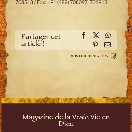
708513 / Fax: +91 (488) 708097, 706913
Facebook
X
WhatsA
Partager cet
article !
Pinterest
E-
mail
Vos commentaires
Magazine de la Vraie Vie en
Dieu