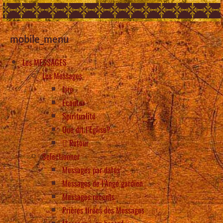
mobile_menu
Les MESSAGES
Les Messages
Lire
Écouter
Spiritualité
Que dit l’Eglise?
Retour
Selectionner
Messages par dates
Messages de l’Ange gardien
Messages récents
Prières tirées des Messages