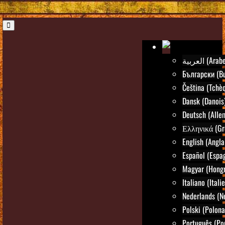
العربية (Arab
Български (Bu
Čeština (Tchè
Dansk (Danois
Deutsch (Alle
Ελληνικά (Gr
English (Angla
Español (Espa
Magyar (Hongr
Italiano (Itali
Nederlands (N
Polski (Polona
Português (Po