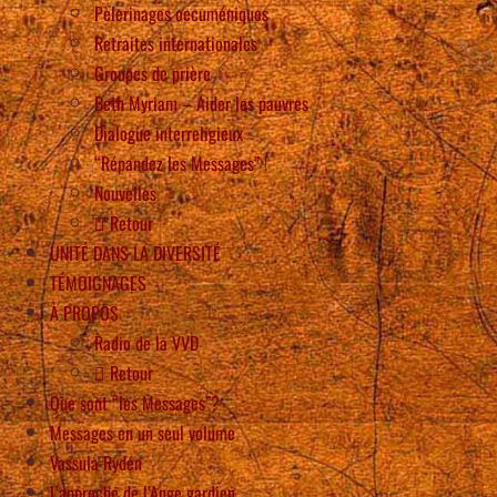
Pèlerinages oecuméniques
Retraites internationales
Groupes de prière
Beth Myriam – Aider les pauvres
Dialogue interreligieux
“Répandez les Messages” !
Nouvelles
Retour
UNITÉ DANS LA DIVERSITÉ
TÉMOIGNAGES
À PROPOS
Radio de la VVD
Retour
Que sont “les Messages”?
Messages en un seul volume
Vassula Rydén
L’approche de l’Ange gardien