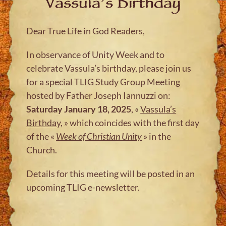
Vassula’s Birthday
Dear True Life in God Readers,
In observance of Unity Week and to
celebrate Vassula’s birthday, please join us
for a special TLIG Study Group Meeting
hosted by Father Joseph Iannuzzi on:
Saturday January 18, 2025
, «
Vassula’s
Birthday,
» which coincides with the first day
of the «
Week of Christian Unity
» in the
Church.
Details for this meeting will be posted in an
upcoming TLIG e-newsletter.