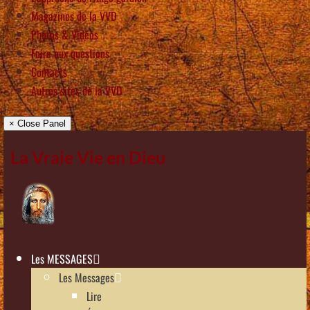
Magazines de la VVD
Photos & Vidéos
Foire aux questions
Contacts
Autres sites de la VVD
× Close Panel
La Vraie Vie en Dieu
Les MESSAGES
Les Messages
Lire