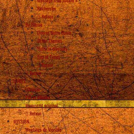
Message « au hasard »
Recherche
Retour
By Theme
Onorer Notre Dame
Other Themes
Unity in diversity
End of Times
Retour
Retour
LIVRES
Librairie
Pdf et eBooks
Manuscrit original
Retour
MISSION
Meetings de Vassula