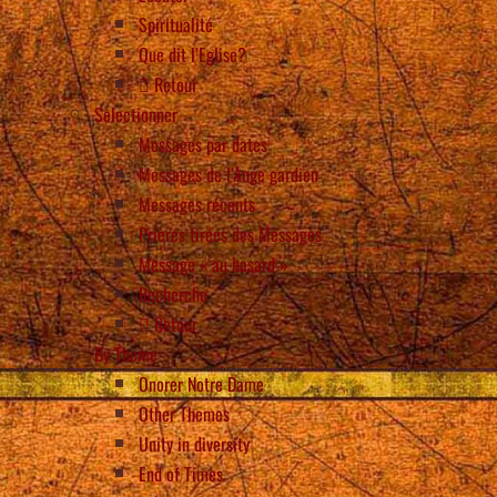
Spiritualité
Que dit l’Eglise?
Retour
Selectionner
Messages par dates
Messages de l’Ange gardien
Messages récents
Prières tirées des Messages
Message « au hasard »
Recherche
Retour
By Theme
Onorer Notre Dame
Other Themes
Unity in diversity
End of Times