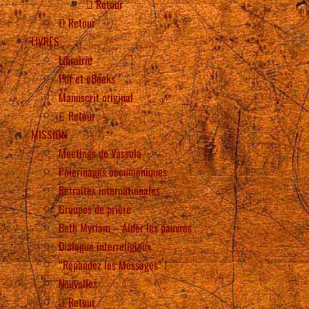
Retour
Retour
LIVRES
Librairie
Pdf et eBooks
Manuscrit original
Retour
MISSION
Meetings de Vassula
Pèlerinages oecuméniques
Retraites internationales
Groupes de prière
Beth Myriam – Aider les pauvres
Dialogue interreligieux
“Répandez les Messages” !
Nouvelles
Retour