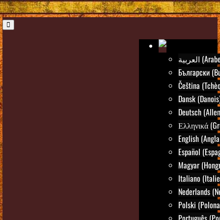
العربية (Arab
Български (Bu
Čeština (Tchè
Dansk (Danois
Deutsch (Alle
Ελληνικά (Gr
English (Angla
Español (Espa
Magyar (Hongr
Italiano (Itali
Nederlands (N
Polski (Polona
Português (Po