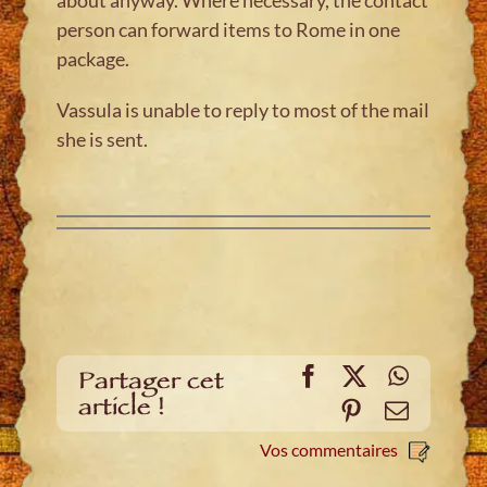
person can forward items to Rome in one
package.
Vassula is unable to reply to most of the mail
she is sent.
Facebook
X
WhatsA
Partager cet
article !
Pinterest
E-
mail
Vos commentaires