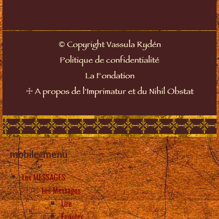
©
Copyright Vassula Rydén
Politique de confidentialité
La Fondation
☩
A propos de l'Imprimatur et du Nihil Obstat
mobile_menu
Les MESSAGES
Les Messages
Lire
Écouter