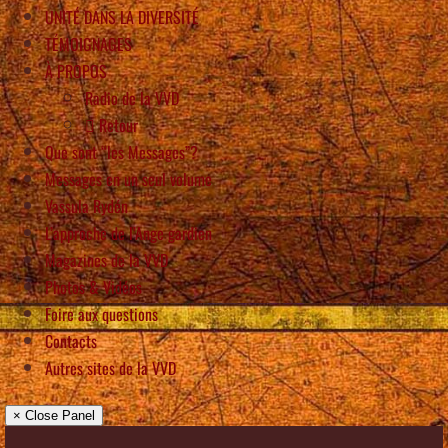
UNITÉ DANS LA DIVERSITÉ
TÉMOIGNAGES
À PROPOS
Radio de la VVD
Retour
Que sont “les Messages”?
Messages en un seul volume
Vassula Rydén
L’approche de l’Ange gardien
Magazines de la VVD
Photos & Vidéos
Foire aux questions
Contacts
Autres sites de la VVD
× Close Panel