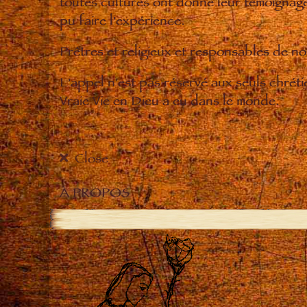
toutes cultures ont donné leur témoignage 
pu faire l'expérience.
Prêtres et religieux et responsables de 
L'appel n'est pas réservé aux seuls chrét
Vraie Vie en Dieu a eu dans le monde.
Close
À PROPOS