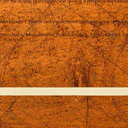
de miracles, guérisons, ce qu'il y a de plus importan
nombreuses Eglises ont également témoignagné des M
iens. Juifs, Musulmans, Bouddhistes, Hindous ont éga