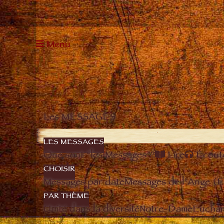
Menu
Les MESSAGES
LES MESSAGES
Que sont “les Messages”?
Lire
Écout
CHOISIR
Messages par date
Messages de l’Ange (
PAR THÈME
Unité dans la diversité
Notre-Dame
Euchari