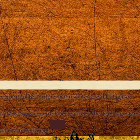
er
Spiritualité
Écriture manuscrite
Que dit l’Eglise ?
EN)
Messages récents
Prières tirées des Messages
Mes
Close
IMAGE
stie
Autres thèmes