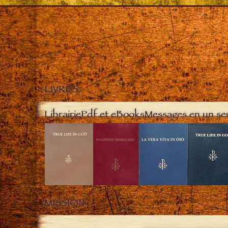
LIVRES
Librairie
Pdf et eBooks
Messages en un se
MISSION