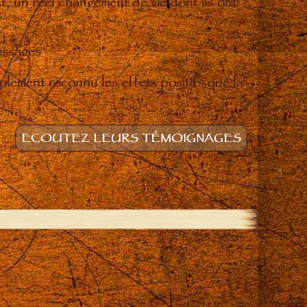
t, un réel changement de vie dont ils ont
essages
lement reconnu les effets positifs que la
ECOUTEZ LEURS TÉMOIGNAGES