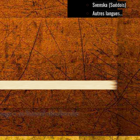
Svenska (Suédois)
Autres langues...
sage « au hasard »
Recherche