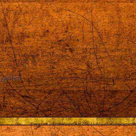
L’instrument des Messages
 gardien
–
Comment l’Ange gardien de Vassula l’a
Enregistrement des Messages
–
Rapport internationnaux d’activités et d’enseignem