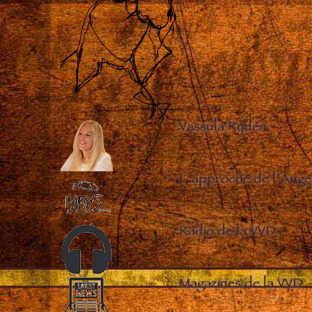
Vassula Rydén
–
L’approche de l’Ange
Radio de la VVD
–
Magazines de la VVD