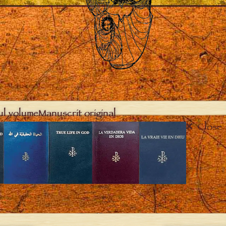
ul volume
Manuscrit original
Close