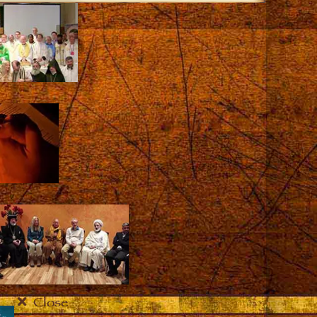
Close