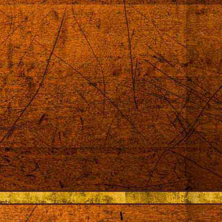
 approchée
ents