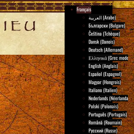
Français
العربية (Arabe)
Български (Bulgare)
Čeština (Tchèque)
Dansk (Danois)
Deutsch (Allemand)
Ελληνικά (Grec moderne
English (Anglais)
Español (Espagnol)
Magyar (Hongrois)
Italiano (Italien)
Nederlands (Néerlandais)
Polski (Polonais)
Português (Portugais)
Română (Roumain)
Русский (Russe)