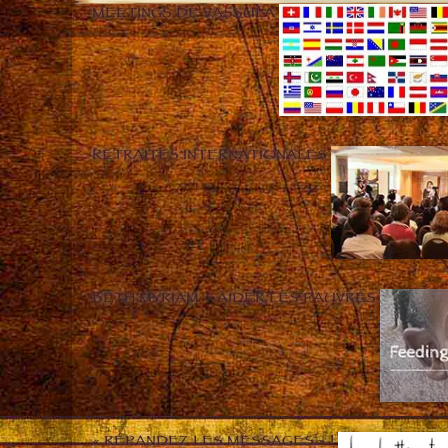
MEETINGS DE VASSULA
RETRAITES INTERNATIONALES
BETH MYRIAM – AIDER LES PAUVRES
« RÉPANDEZ LES MESSAGES » !