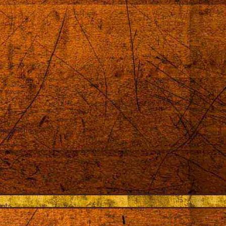
 approchée
ents