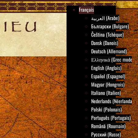
Français
العربية (Arabe)
Български (Bulgare)
Čeština (Tchèque)
Dansk (Danois)
Deutsch (Allemand)
Ελληνικά (Grec moderne
English (Anglais)
Español (Espagnol)
Magyar (Hongrois)
Italiano (Italien)
Nederlands (Néerlandais)
Polski (Polonais)
Português (Portugais)
Română (Roumain)
Русский (Russe)