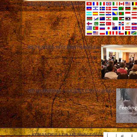
MEETINGS DE VASSULA
RETRAITES INTERNATIONALES
BETH MYRIAM – AIDER LES PAUVRES
« RÉPANDEZ LES MESSAGES » !