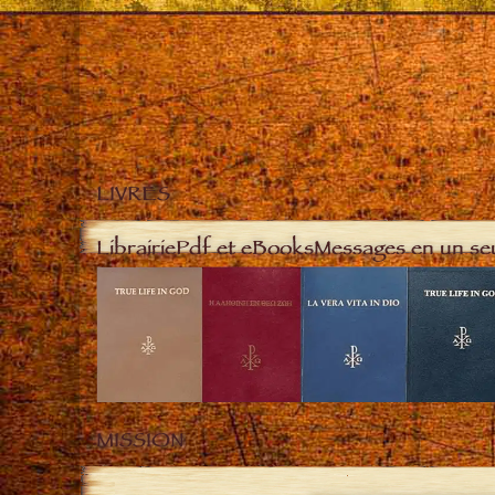
LIVRES
Librairie
Pdf et eBooks
Messages en un se
MISSION