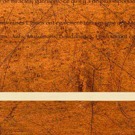
de miracles, guérisons, ce qu'il y a de plus importan
nombreuses Eglises ont également témoignagné des M
iens. Juifs, Musulmans, Bouddhistes, Hindous ont éga