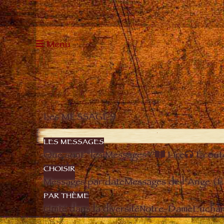
Menu
Les MESSAGES
LES MESSAGES
Que sont “les Messages”?
Lire
Écout
CHOISIR
Messages par date
Messages de l’Ange (
PAR THÈME
Unité dans la diversité
Notre-Dame
Euchari