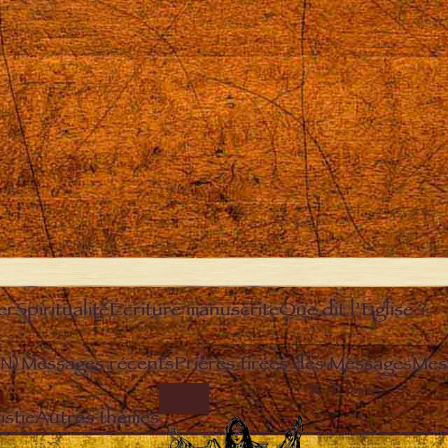
er
Spiritualité
Écriture manuscrite
Que dit l’Eglise ?
EN)
Messages récents
Prières tirées des Messages
Mes
Close
IMAGE
stie
Autres thèmes