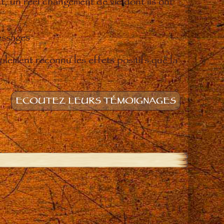
t, un réel changement de vie dont ils ont
essages
lement reconnu les effets positifs que la
ECOUTEZ LEURS TÉMOIGNAGES