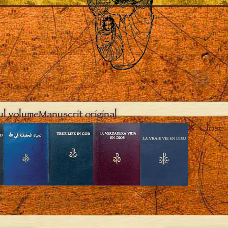
ul volume
Manuscrit original
Close