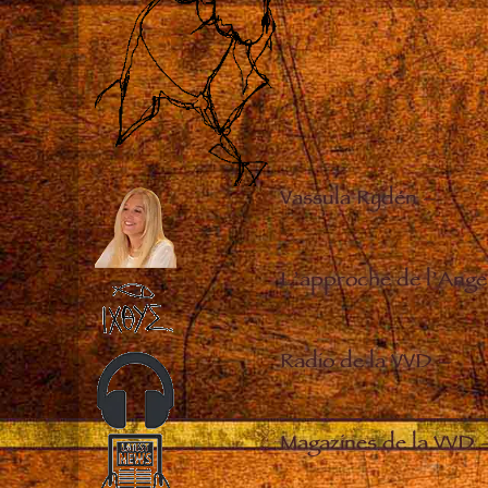
Vassula Rydén
–
L’approche de l’Ange
Radio de la VVD
–
Magazines de la VVD