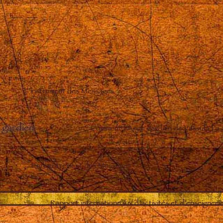
L’instrument des Messages
 gardien
–
Comment l’Ange gardien de Vassula l’a
Enregistrement des Messages
–
Rapport internationnaux d’activités et d’enseignem