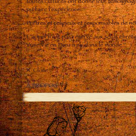
toutes cultures ont donné leur témoignage 
pu faire l'expérience.
Prêtres et religieux et responsables de 
L'appel n'est pas réservé aux seuls chrét
Vraie Vie en Dieu a eu dans le monde.
Close
À PROPOS