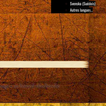
Svenska (Suédois)
Autres langues...
sage « au hasard »
Recherche