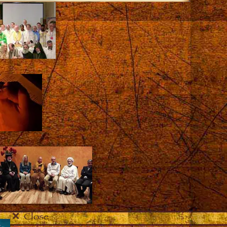
Close