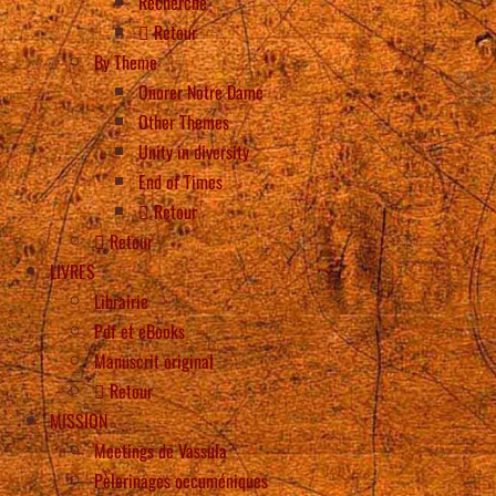
Recherche
Retour
By Theme
Onorer Notre Dame
Other Themes
Unity in diversity
End of Times
Retour
Retour
LIVRES
Librairie
Pdf et eBooks
Manuscrit original
Retour
MISSION
Meetings de Vassula
Pèlerinages oecuméniques