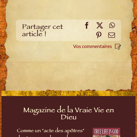
Facebook
X
WhatsA
Partager cet
article !
Pinterest
E-
mail
Vos commentaires
Magazine de la Vraie Vie en
Dieu
Comme un "acte des apôtres"