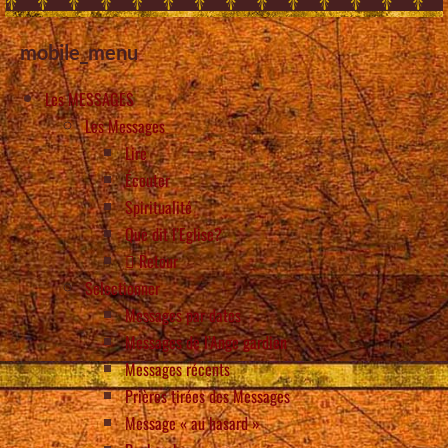
mobile_menu
Les MESSAGES
Les Messages
Lire
Écouter
Spiritualité
Que dit l’Eglise?
Retour
Selectionner
Messages par dates
Messages de l’Ange gardien
Messages récents
Prières tirées des Messages
Message « au hasard »