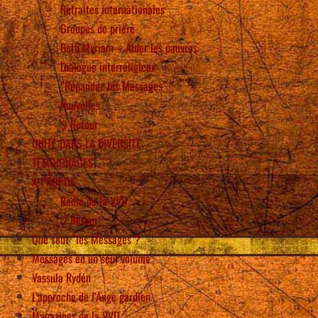
Retraites internationales
Groupes de prière
Beth Myriam – Aider les pauvres
Dialogue interreligieux
“Répandez les Messages” !
Nouvelles
Retour
UNITÉ DANS LA DIVERSITÉ
TÉMOIGNAGES
À PROPOS
Radio de la VVD
Retour
Que sont “les Messages”?
Messages en un seul volume
Vassula Rydén
L’approche de l’Ange gardien
Magazines de la VVD