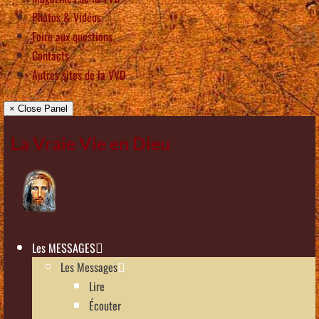
Photos & Vidéos
Foire aux questions
Contacts
Autres sites de la VVD
× Close Panel
La Vraie Vie en Dieu
Les MESSAGES
Les Messages
Lire
Écouter