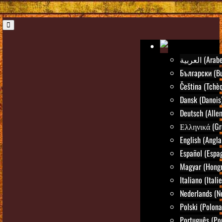
العربية (Arab
Български (Bu
Čeština (Tchè
Dansk (Danois
Deutsch (Alle
Ελληνικά (Gr
English (Angla
Español (Espa
Magyar (Hongr
Italiano (Itali
Nederlands (N
Polski (Polona
Português (Po