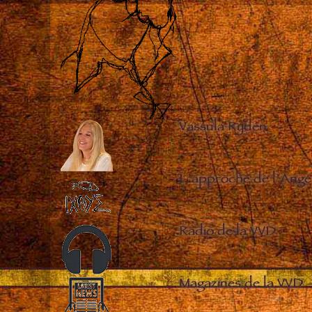
Vassula Rydén
–
L’approche de l’Ange
Radio de la VVD
–
Magazines de la VVD