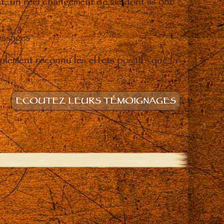
t, un réel changement de vie dont ils ont
essages
lement reconnu les effets positifs que la
ECOUTEZ LEURS TÉMOIGNAGES