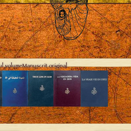
ul volume
Manuscrit original
Close