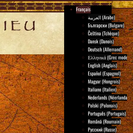
Français
العربية (Arabe)
Български (Bulgare)
Čeština (Tchèque)
Dansk (Danois)
Deutsch (Allemand)
Ελληνικά (Grec moderne
English (Anglais)
Español (Espagnol)
Magyar (Hongrois)
Italiano (Italien)
Nederlands (Néerlandais)
Polski (Polonais)
Português (Portugais)
Română (Roumain)
Русский (Russe)