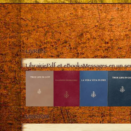
LIVRES
Librairie
Pdf et eBooks
Messages en un se
MISSION