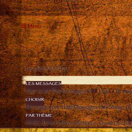
Menu
Les MESSAGES
LES MESSAGES
Que sont “les Messages”?
Lire
Écout
CHOISIR
Messages par date
Messages de l’Ange (
PAR THÈME
Unité dans la diversité
Notre-Dame
Euchari