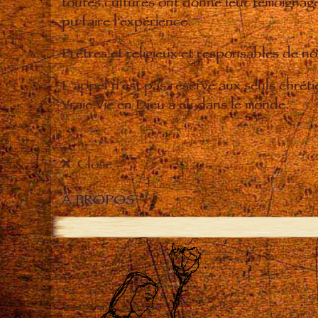
toutes cultures ont donné leur témoignage 
pu faire l'expérience.
Prêtres et religieux et responsables de 
L'appel n'est pas réservé aux seuls chrét
Vraie Vie en Dieu a eu dans le monde.
Close
À PROPOS