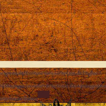
er
Spiritualité
Écriture manuscrite
Que dit l’Eglise ?
EN)
Messages récents
Prières tirées des Messages
Mes
Close
IMAGE
stie
Autres thèmes