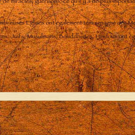
de miracles, guérisons, ce qu'il y a de plus importan
nombreuses Eglises ont également témoignagné des M
iens. Juifs, Musulmans, Bouddhistes, Hindous ont éga