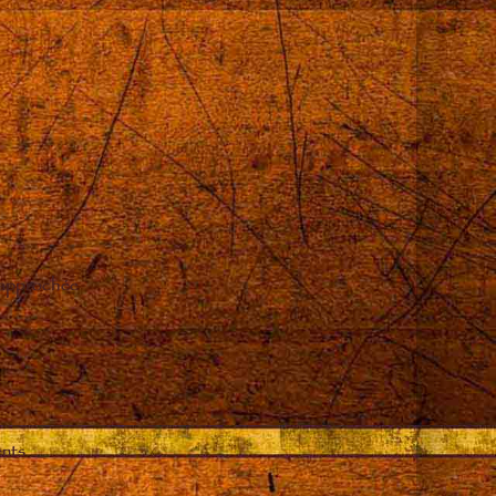
 approchée
ents