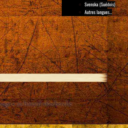
Svenska (Suédois)
Autres langues...
sage « au hasard »
Recherche