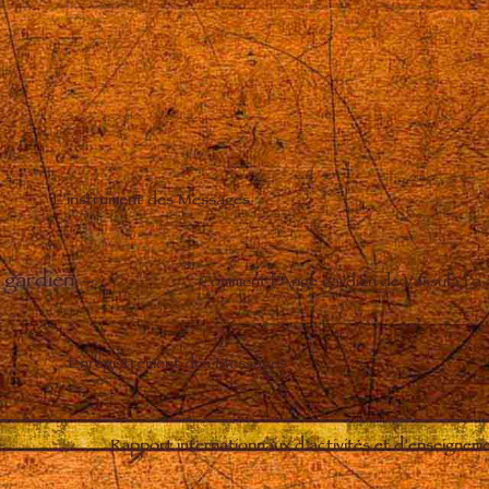
L’instrument des Messages
 gardien
–
Comment l’Ange gardien de Vassula l’a
Enregistrement des Messages
–
Rapport internationnaux d’activités et d’enseignem