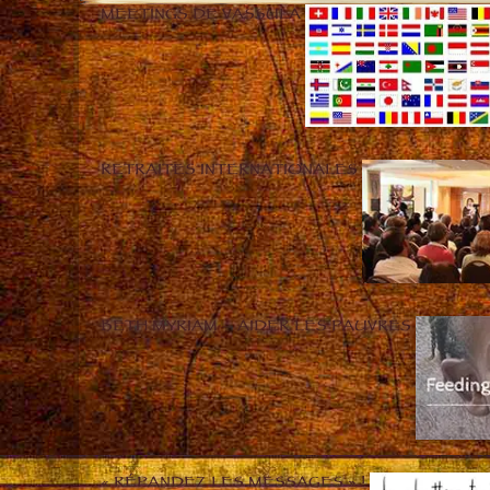
MEETINGS DE VASSULA
RETRAITES INTERNATIONALES
BETH MYRIAM – AIDER LES PAUVRES
« RÉPANDEZ LES MESSAGES » !