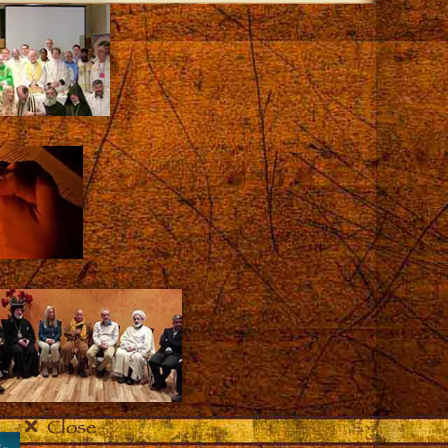
Close