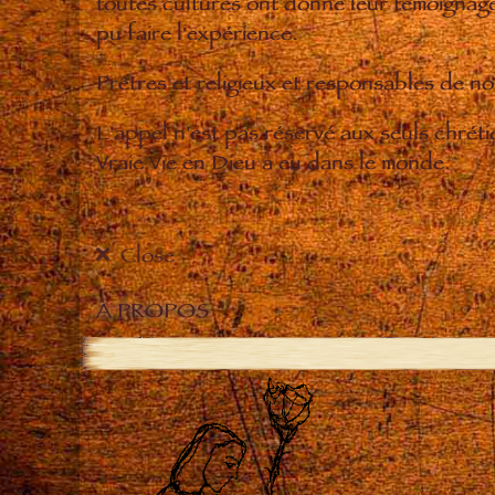
toutes cultures ont donné leur témoignage 
pu faire l'expérience.
Prêtres et religieux et responsables de 
L'appel n'est pas réservé aux seuls chrét
Vraie Vie en Dieu a eu dans le monde.
Close
À PROPOS