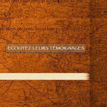
t, un réel changement de vie dont ils ont
essages
lement reconnu les effets positifs que la
ECOUTEZ LEURS TÉMOIGNAGES