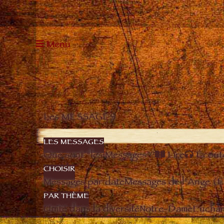
Menu
Les MESSAGES
LES MESSAGES
Que sont “les Messages”?
Lire
Écout
CHOISIR
Messages par date
Messages de l’Ange (
PAR THÈME
Unité dans la diversité
Notre-Dame
Euchari