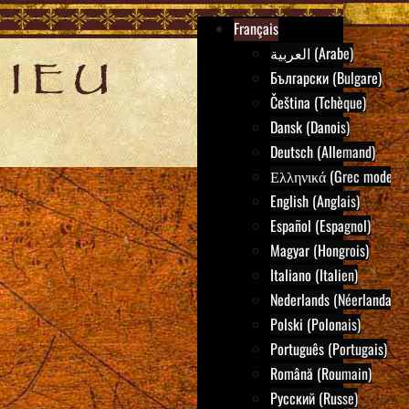
Français
العربية (Arabe)
Български (Bulgare)
Čeština (Tchèque)
Dansk (Danois)
Deutsch (Allemand)
Ελληνικά (Grec moderne
English (Anglais)
Español (Espagnol)
Magyar (Hongrois)
Italiano (Italien)
Nederlands (Néerlandais)
Polski (Polonais)
Português (Portugais)
Română (Roumain)
Русский (Russe)