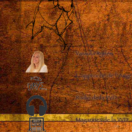
Vassula Rydén
–
L’approche de l’Ange
Radio de la VVD
–
Magazines de la VVD