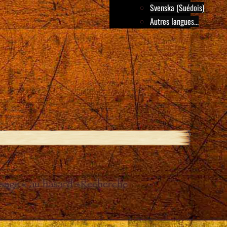
Svenska (Suédois)
Autres langues...
sage « au hasard »
Recherche