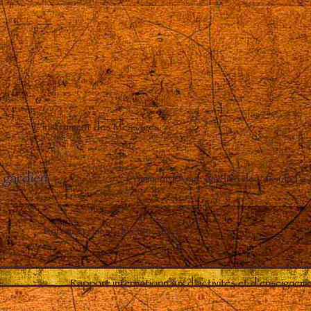
L’instrument des Messages
 gardien
–
Comment l’Ange gardien de Vassula l’a
Enregistrement des Messages
–
Rapport internationnaux d’activités et d’enseignem