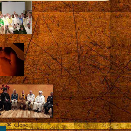
Close