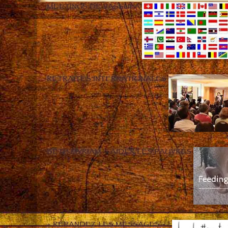
MEETINGS DE VASSULA
RETRAITES INTERNATIONALES
BETH MYRIAM – AIDER LES PAUVRES
« RÉPANDEZ LES MESSAGES » !