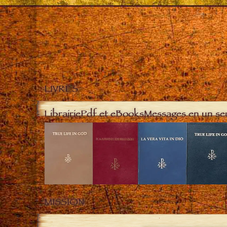
LIVRES
Librairie
Pdf et eBooks
Messages en un se
MISSION