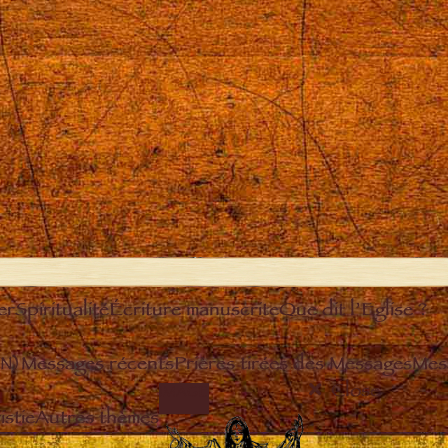
er
Spiritualité
Écriture manuscrite
Que dit l’Eglise ?
EN)
Messages récents
Prières tirées des Messages
Mes
Close
IMAGE
stie
Autres thèmes