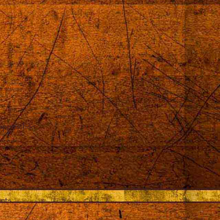
 approchée
ents