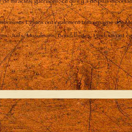
de miracles, guérisons, ce qu'il y a de plus importan
nombreuses Eglises ont également témoignagné des M
iens. Juifs, Musulmans, Bouddhistes, Hindous ont éga