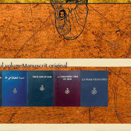
ul volume
Manuscrit original
Close