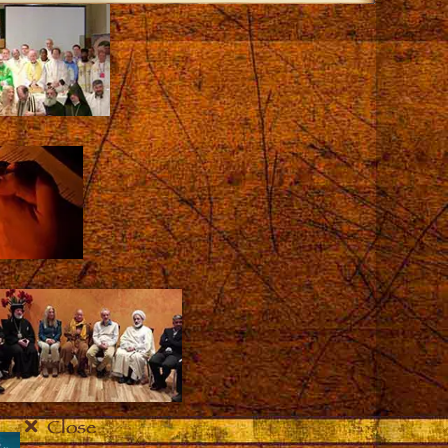
Close