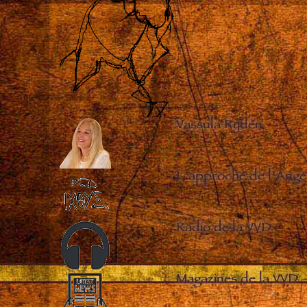
Vassula Rydén
–
L’approche de l’Ange
Radio de la VVD
–
Magazines de la VVD