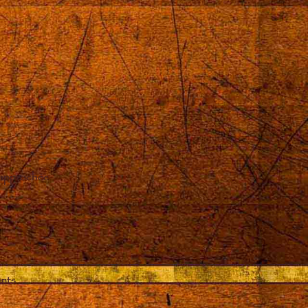
 approchée
ents