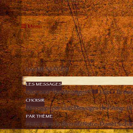
Menu
Les MESSAGES
LES MESSAGES
Que sont “les Messages”?
Lire
Écout
CHOISIR
Messages par date
Messages de l’Ange (
PAR THÈME
Unité dans la diversité
Notre-Dame
Euchari