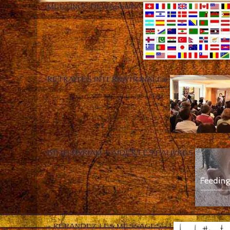
MEETINGS DE VASSULA
RETRAITES INTERNATIONALES
BETH MYRIAM – AIDER LES PAUVRES
« RÉPANDEZ LES MESSAGES » !