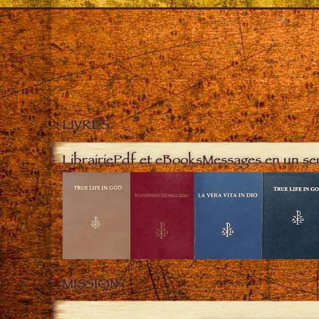
LIVRES
Librairie
Pdf et eBooks
Messages en un se
MISSION