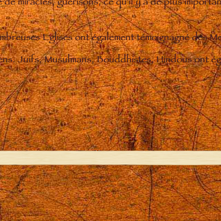
de miracles, guérisons, ce qu'il y a de plus importan
nombreuses Eglises ont également témoignagné des M
iens. Juifs, Musulmans, Bouddhistes, Hindous ont éga