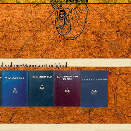
ul volume
Manuscrit original
Close