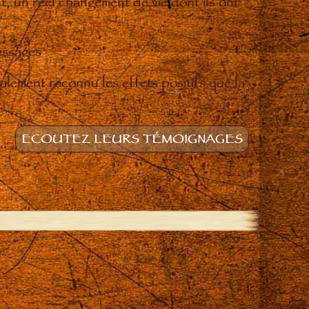
t, un réel changement de vie dont ils ont
essages
lement reconnu les effets positifs que la
ECOUTEZ LEURS TÉMOIGNAGES