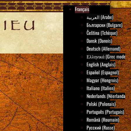
Français
العربية (Arabe)
Български (Bulgare)
Čeština (Tchèque)
Dansk (Danois)
Deutsch (Allemand)
Ελληνικά (Grec moderne
English (Anglais)
Español (Espagnol)
Magyar (Hongrois)
Italiano (Italien)
Nederlands (Néerlandais)
Polski (Polonais)
Português (Portugais)
Română (Roumain)
Русский (Russe)