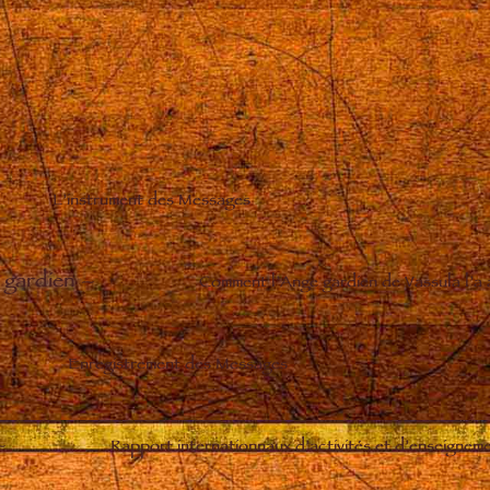
L’instrument des Messages
 gardien
–
Comment l’Ange gardien de Vassula l’a
Enregistrement des Messages
–
Rapport internationnaux d’activités et d’enseignem