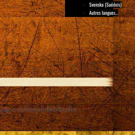
Svenska (Suédois)
Autres langues...
sage « au hasard »
Recherche