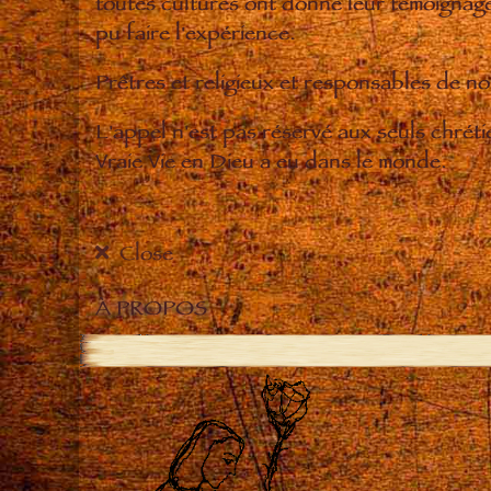
toutes cultures ont donné leur témoignage 
pu faire l'expérience.
Prêtres et religieux et responsables de 
L'appel n'est pas réservé aux seuls chrét
Vraie Vie en Dieu a eu dans le monde.
Close
À PROPOS