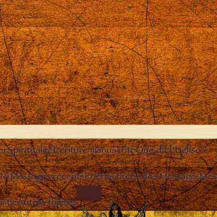
er
Spiritualité
Écriture manuscrite
Que dit l’Eglise ?
EN)
Messages récents
Prières tirées des Messages
Mes
Close
IMAGE
stie
Autres thèmes