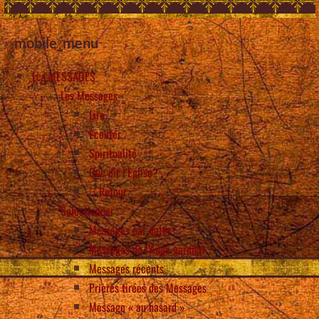
mobile_menu
Les MESSAGES
Les Messages
Lire
Écouter
Spiritualité
Que dit l’Eglise?
Retour
Selectionner
Messages par dates
Messages de l’Ange gardien
Messages récents
Prières tirées des Messages
Message « au hasard »