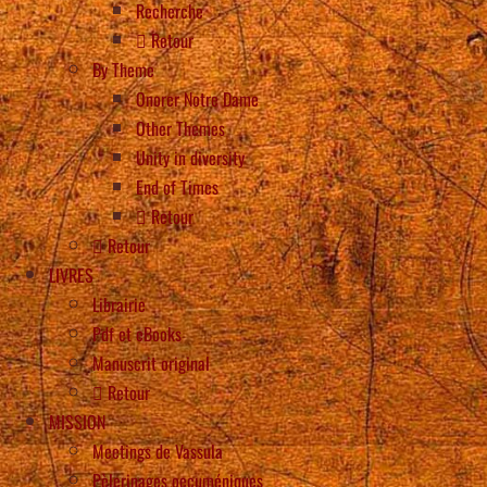
Recherche
Retour
By Theme
Onorer Notre Dame
Other Themes
Unity in diversity
End of Times
Retour
Retour
LIVRES
Librairie
Pdf et eBooks
Manuscrit original
Retour
MISSION
Meetings de Vassula
Pèlerinages oecuméniques