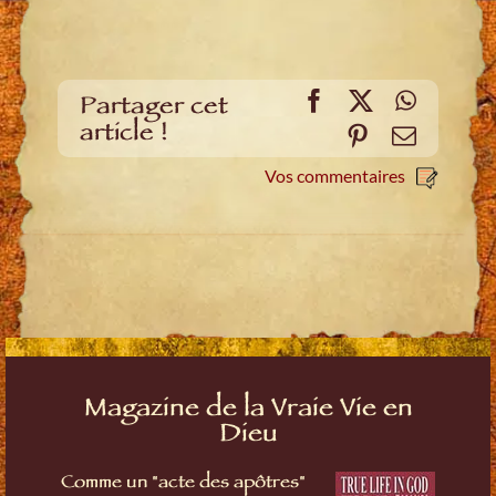
Facebook
X
WhatsA
Partager cet
article !
Pinterest
E-
mail
Vos commentaires
Magazine de la Vraie Vie en
Dieu
Comme un "acte des apôtres"