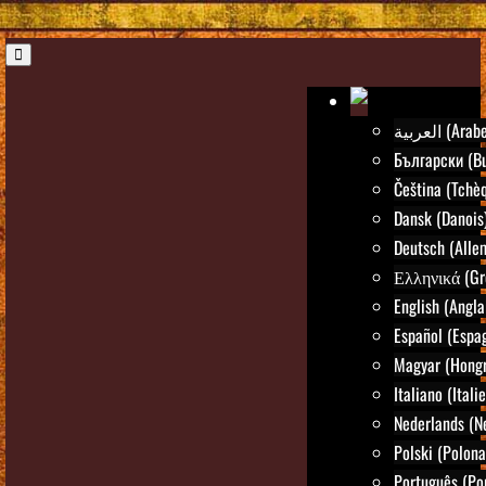
العربية (Arab
Български (Bu
Čeština (Tchè
Dansk (Danois
Deutsch (Alle
Ελληνικά (Gr
English (Angla
Español (Espa
Magyar (Hongr
Italiano (Itali
Nederlands (N
Polski (Polona
Português (Po