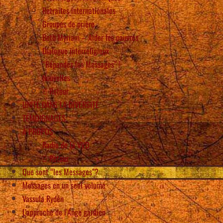
Retraites internationales
Groupes de prière
Beth Myriam – Aider les pauvres
Dialogue interreligieux
“Répandez les Messages” !
Nouvelles
Retour
UNITÉ DANS LA DIVERSITÉ
TÉMOIGNAGES
À PROPOS
Radio de la VVD
Retour
Que sont “les Messages”?
Messages en un seul volume
Vassula Rydén
L’approche de l’Ange gardien