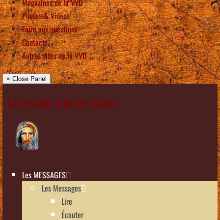
Magazines de la VVD
Photos & Vidéos
Foire aux questions
Contacts
Autres sites de la VVD
× Close Panel
La Vraie Vie en Dieu
Les MESSAGES
Les Messages
Lire
Écouter