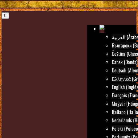
العربية (Árab
Български (Bú
Čeština (Chec
Dansk (Danés)
Deutsch (Alem
Ελληνικά (Gr
English (Inglés
Français (Fran
Magyar (Húng
Italiano (Itali
Nederlands (H
Polski (Polaco
Português (Po