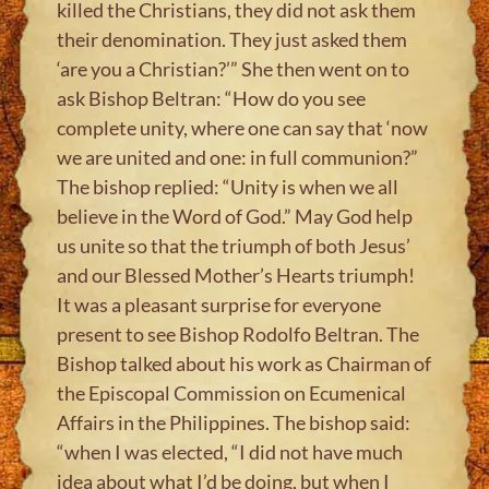
killed the Christians, they did not ask them
their denomination. They just asked them
‘are you a Christian?’” She then went on to
ask Bishop Beltran: “How do you see
complete unity, where one can say that ‘now
we are united and one: in full communion?”
The bishop replied: “Unity is when we all
believe in the Word of God.” May God help
us unite so that the triumph of both Jesus’
and our Blessed Mother’s Hearts triumph!
It was a pleasant surprise for everyone
present to see Bishop Rodolfo Beltran. The
Bishop talked about his work as Chairman of
the Episcopal Commission on Ecumenical
Affairs in the Philippines. The bishop said:
“when I was elected, “I did not have much
idea about what I’d be doing, but when I