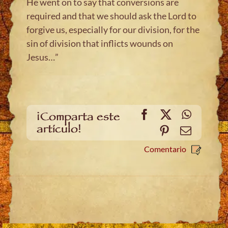
He went on to say that conversions are
required and that we should ask the Lord to
forgive us, especially for our division, for the
sin of division that inflicts wounds on
Jesus…”
Facebook
X
WhatsA
¡Comparta este
artículo!
Pinterest
Email
Comentario