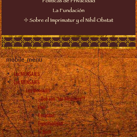
Políticas de Privacidad
La Fundación
☩
Sobre el Imprimatur y el Nihil Obstat
mobile_menu
Los MENSAJES
Los MENSAJES
Los Mensajes
¿Qué son “los Mensajes”?
Leer
Escuchar
Espiritualidad
Back