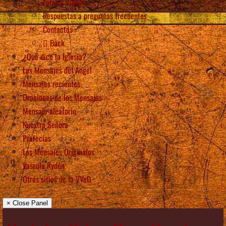
Fotos y Videos
Respuestas a preguntas frecuentes
Contactos
Back
¿Qué dice la Iglesia?
Los Mensajes del Ángel
Mensajes recientes
Oraciones de los Mensajes
Mensaje aleatorio
Nuestra Señora
Profecías
Los Mensajes Originales
Vassula Rydén
Otros sitios de la VVeD
× Close Panel