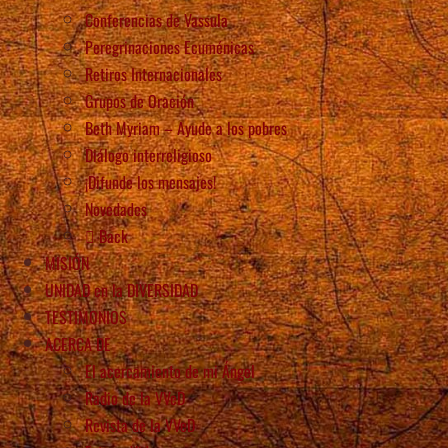
Conferencias de Vassula
Peregrinaciones Ecuménicas
Retiros Internacionales
Grupos de Oración
Beth Myriam – Ayude a los pobres
Diálogo interreligioso
¡Difunde los mensajes!
Novedades
Back
MISIÓN
UNIDAD en la DIVERSIDAD
TESTIMONIOS
ACERCA DE
El acercamiento de mi Ángel
Radio de la VVeD
Revista de la VVeD