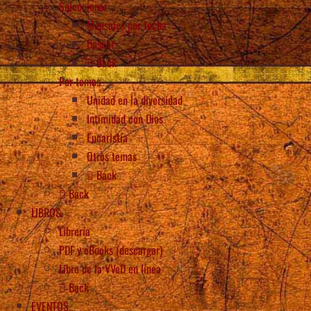
Seleccionar
Mensajes por fecha
Buscar
Back
Por temas
Unidad en la diversidad
Intimidad con Dios
Eucaristía
Otros temas
Back
Back
LIBROS
Librería
PDF y eBooks (descargar)
Libro de la VVeD en línea
Back
EVENTOS