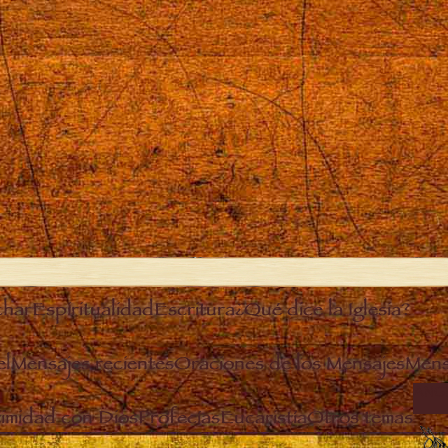
char
Espiritualidad
Escritura
¿Qué dice la Iglesia?
el
Mensajes recientes
Oraciones de los Mensajes
Mens
ANG
timidad con Dios
Profecías
Eucaristía
Otros temas