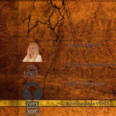
Vassula Rydén
–
El acercamiento de mi
Radio de la VVeD
–
Revista de la VVeD
–