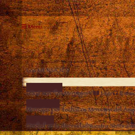
Menu
Los MENSAJES
LOS MENSAJES
¿Qué son “los Mensajes”?
Leer
Escu
SELECCIONAR
Mensajes por fecha
Los Mensajes del Áng
POR TEMAS
Unidad en la diversidad
Nuestra Señora
In