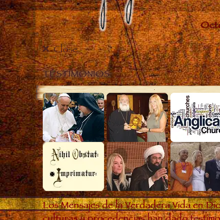
Close
TESTIMONIOS
Los Mensajes de la Verdadera Vida en Dio
culturas y procedencias han dado testimon