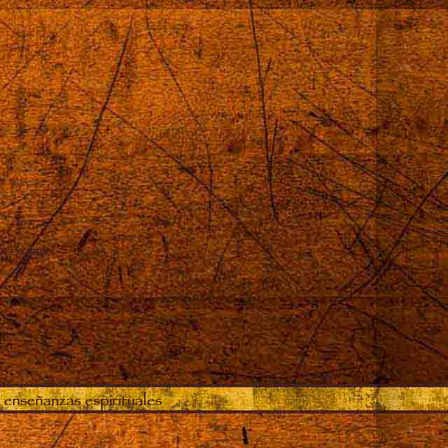
proximó
 enseñanzas espirituales