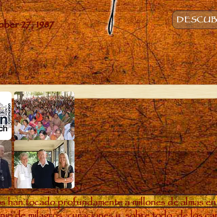
DESCUBR
s han tocado profundamente a millones de almas en
io de milagros, curaciones y, sobre todo, de los c