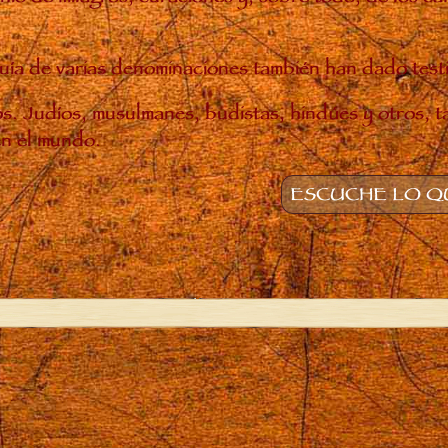
rarquía de varias denominaciones también han dado tes
nos. Judíos, musulmanes, budistas, hindúes y otros, 
en el mundo.
ESCUCHE LO QU