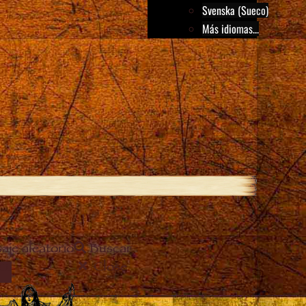
Svenska (Sueco)
Más idiomas...
aje aleatorio
Buscar
Close
EL