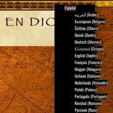
Español
العربية (Árabe)
Български (Búlgaro)
Čeština (Checo)
Dansk (Danés)
Deutsch (Alemán)
Ελληνικά (Griego)
English (Inglés)
Français (Francés)
Magyar (Húngaro)
Italiano (Italiano)
Nederlands (Holandés)
Polski (Polaco)
Português (Portugués)
Română (Rumano)
Русский (Ruso)