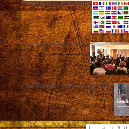
CONFERENCIAS DE VASSULA
RETIROS INTERNACIONALES
BETH MYRIAM – AYUDE A LOS POBRES
¡DIFUNDE LOS MENSAJES!