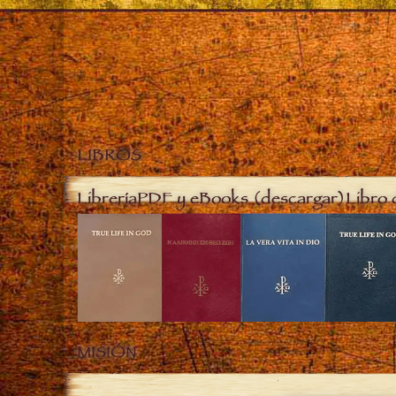
LIBROS
Librería
PDF y eBooks (descargar)
Libro 
MISIÓN