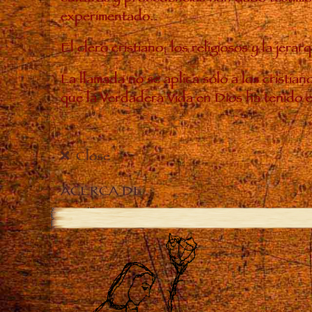
experimentado..
El clero cristiano, los religiosos y la je
La llamada no se aplica sólo a los cristia
que la Verdadera Vida en Dios ha tenido 
Close
ACERCA DE