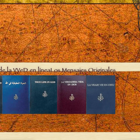
de la VVeD en línea
Los Mensajes Originales
Close