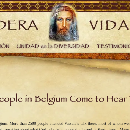
IÓN
UNIDAD en la DIVERSIDAD
TESTIMONI
eople in Belgium Come to Hear 
gium. More than 2500 people attended Vassula’s talk there, most of whom wer
God, speaking about what God asks from every single soul in these times. Man