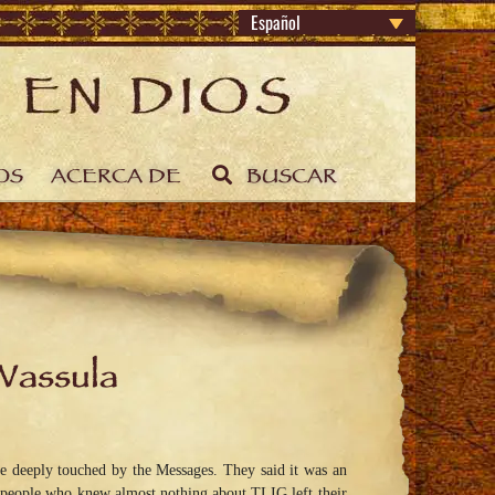
Español
OS
ACERCA DE
BUSCAR
Vassula
e deeply touched by the Messages. They said it was an
y people who knew almost nothing about TLIG left their