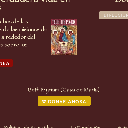
Verdadera Vida en
Bol
s
chos de los
s de las misiones de
 alrededor del
s sobre los
INEA
Beth Myriam (Casa de María)
DONAR AHORA
☩