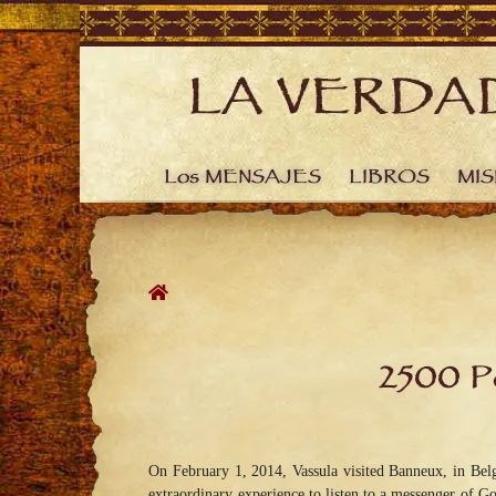
Skip
to
content
Los MENSAJES
LIBROS
MIS
2500 P
On February 1, 2014, Vassula visited Banneux, in Bel
extraordinary experience to listen to a messenger of 