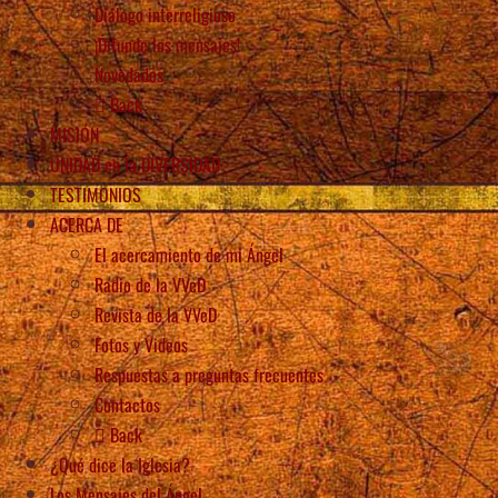
Diálogo interreligioso
¡Difunde los mensajes!
Novedades
Back
MISIÓN
UNIDAD en la DIVERSIDAD
TESTIMONIOS
ACERCA DE
El acercamiento de mi Ángel
Radio de la VVeD
Revista de la VVeD
Fotos y Videos
Respuestas a preguntas frecuentes
Contactos
Back
¿Qué dice la Iglesia?
Los Mensajes del Ángel