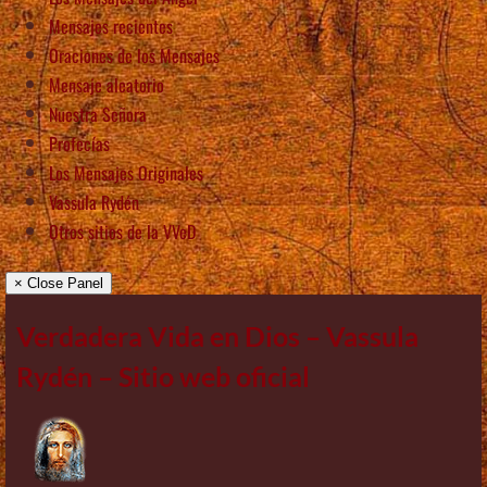
Mensajes recientes
Oraciones de los Mensajes
Mensaje aleatorio
Nuestra Señora
Profecías
Los Mensajes Originales
Vassula Rydén
Otros sitios de la VVeD
× Close Panel
Verdadera Vida en Dios – Vassula
Rydén – Sitio web oficial