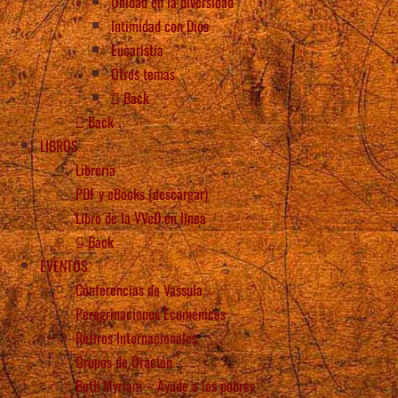
Unidad en la diversidad
Intimidad con Dios
Eucaristía
Otros temas
Back
Back
LIBROS
Librería
PDF y eBooks (descargar)
Libro de la VVeD en línea
Back
EVENTOS
Conferencias de Vassula
Peregrinaciones Ecuménicas
Retiros Internacionales
Grupos de Oración
Beth Myriam – Ayude a los pobres