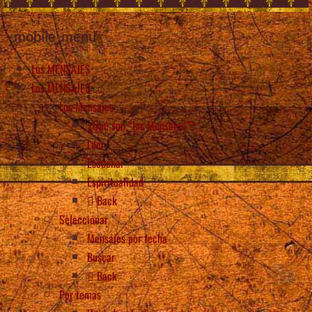
mobile_menu
Los MENSAJES
Los MENSAJES
Los Mensajes
¿Qué son “los Mensajes”?
Leer
Escuchar
Espiritualidad
Back
Seleccionar
Mensajes por fecha
Buscar
Back
Por temas