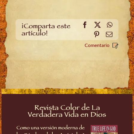
Facebook
X
WhatsA
¡Comparta este
artículo!
Pinterest
Email
Comentario
Revista Color de La
Verdadera Vida en Dios
Como una versión moderna de