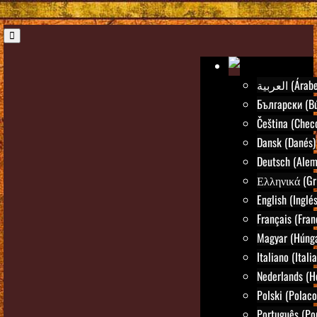
العربية (Árab
Български (Bú
Čeština (Chec
Dansk (Danés)
Deutsch (Alem
Ελληνικά (Gr
English (Inglés
Français (Fran
Magyar (Húng
Italiano (Itali
Nederlands (H
Polski (Polaco
Português (Po