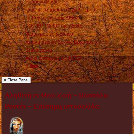
Βασούλα Ρυντέν
Πώς με Πλησίασε ο Άγγελός μου
Το Ραδιόφωνο της ΑΕΘΖ
ΤΟ ΠΕΡΙΟΔΙΚΟ της ΑΕΘΖ
Φωτογραφίες & Βίντεο
Απαντήσεις σε Συχνές Ερωτήσεις
Επικοινωνία
Άλλοι ιστότοποι της ΑΕΘΖ
Back
× Close Panel
Αληθινή εν Θεώ Ζωή – Βασούλα
Ρυντέν – Επίσημη ιστοσελίδα