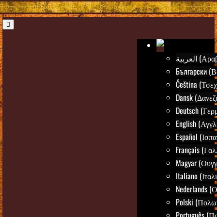
العربية (Α
Български (Β
Čeština (Τσεχ
Dansk (Δανεζ
Deutsch (Γερ
English (Αγγλ
Español (Ισπα
Français (Γαλ
Magyar (Ουγγ
Italiano (Ιταλ
Nederlands (
Polski (Πολω
Português (Π