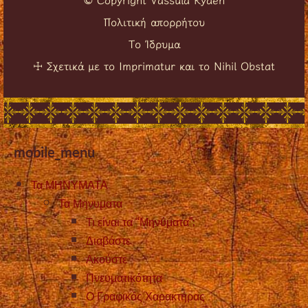
Πολιτική απορρήτου
Το Ίδρυμα
Σχετικά με το Imprimatur και το Nihil Obstat
☩
mobile_menu
Τα ΜΗΝΥΜΑΤΑ
Τα Μηνυματα
Τι είναι τα “Μηνύματα”;
Διαβάστε
Ακούστε
Πνευματικότητα
Ο Γραφικός Χαρακτήρας