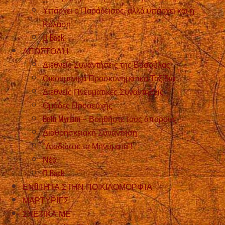
Υπάρχει ο Παράδεισος, αλλά υπάρχει και η
Κόλαση
Back
ΑΠΟΣΤΟΛΉ
Διεθνείς Συναντήσεις της Βασούλας
Οικουμενικά Προσκυνηματικά Ταξίδια
Διεθνείς Πνευματικές Συναντήσεις
Ομάδες Προσευχής
Beth Myriam – Βοηθήστε τους άπορους
Διαθρησκειακή Συνάντηση
“Διαδώστε τα Μηνύματα”!
Νέα
Back
ΕΝOΤΗΤΑ ΣΤΗΝ ΠΟΙΚΙΛΟΜΟΡΦΊΑ
ΜΑΡΤΥΡIΕΣ
ΣΧΕΤΙΚΑ ΜΕ