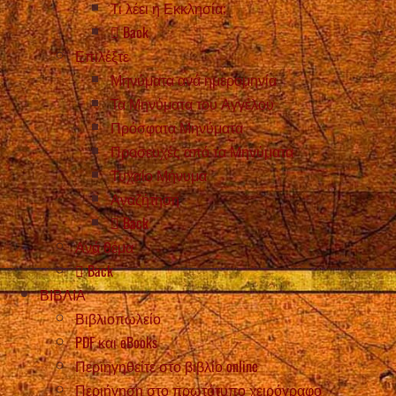
Τι λέει η Εκκλησία;
Back
Επιλέξτε
Μηνύματα ανά ημερομηνία
Τα Μηνύματα του Αγγέλου
Πρόσφατα Μηνύματα
Προσευχές από τα Μηνύματα
Τυχαίο Μήνυμα
Αναζήτηση
Back
Ανά θέμα
Back
ΒΙΒΛΙΑ
Βιβλιοπωλείο
PDF και eBooks
Περιηγηθείτε στο βιβλίο online
Περιήγηση στο πρωτότυπο χειρόγραφο