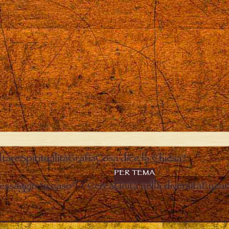
ltare
Spiritualità
Grafia
Cosa dice la Chiesa?
PER TEMA
essaggio “a caso”
Cerca
Unità nella diversità
Eucari