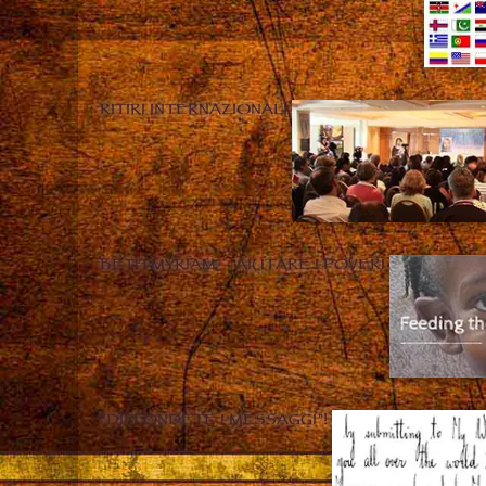
RITIRI INTERNAZIONALI
BETH MYRIAM – AIUTARE I POVERI
“DIFFONDETE I MESSAGGI”!