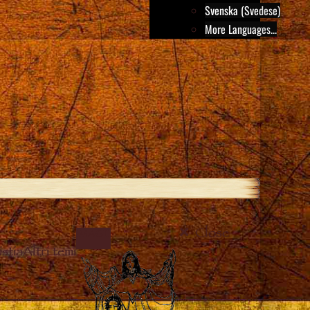
Svenska (Svedese)
More Languages...
Close
IMAGE
stia
Altri temi