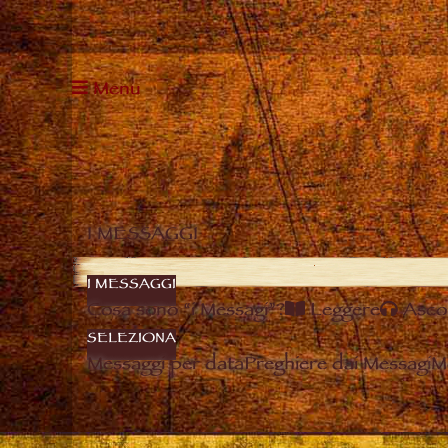
Menu
I MESSAGGI
I MESSAGGI
Cosa sono “i Messagi”?
Leggere
Asco
SELEZIONA
Messaggi per data
Preghiere dai Messagi
M