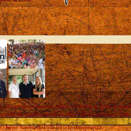
ccato profondamente milioni di anime in tutto il mon
oprattutto cambiamenti di vita reali di cui hanno fatt
te chiese hanno dato la loro testimonianza.