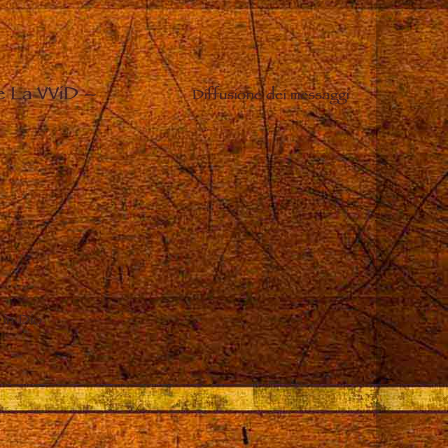
e La VViD
–
Diffusione dei messaggi
 in Dio