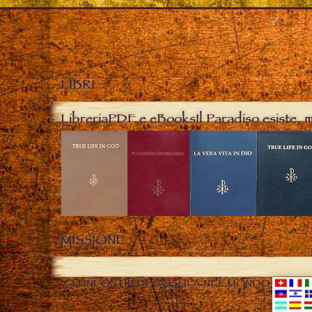
LIBRI
Libreria
PDF e eBooks
Il Paradiso esiste, 
MISSIONE
GLI INCONTRI DI VASSULA NEL MONDO