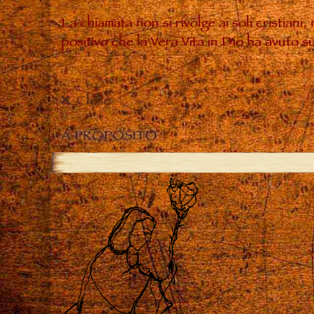
La chiamata non si rivolge ai soli cristiani
positivo che la Vera Vita in Dio ha avuto 
Close
A PROPOSITO