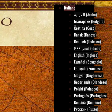
Italiano
العربية (Arabo)
Български (Bulgaro)
Čeština (Ceco)
Dansk (Danese)
Deutsch (Tedesco)
Ελληνικά (Greco)
English (Inglese)
Español (Spagnolo)
Français (Francese)
Magyar (Ungherese)
Nederlands (Olandese)
Polski (Polacco)
Português (Portoghese)
Română (Rumeno)
Русский (Russo)