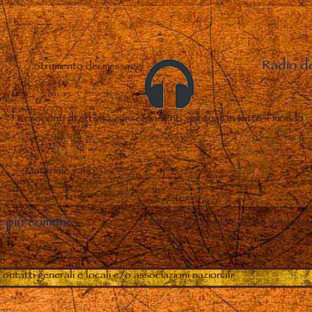
Radio d
Strumento dei messaggi
Resoconti di attività e insegnamenti spirituali in tutto il mondo
Materiale vario
 più comuni
–
Difesa di Vassula e de La Vera Vita
ontatti generali e locali e/o associazioni nazionali