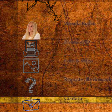
Vassula Rydén
–
Rivista VViD
–
Foto & Video
–
Risposte alle domande
Contatti
–
C