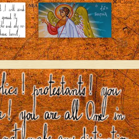
Close
ΝΈΑ