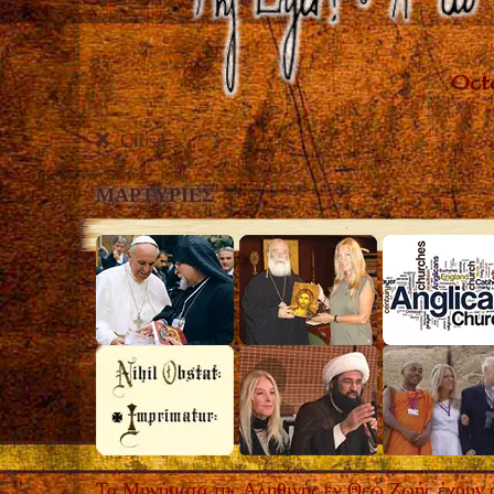
Close
ΜΑΡΤΥΡIΕΣ
Τα Μηνύματα της Αληθινής εν Θεώ Ζωής έχουν αγ