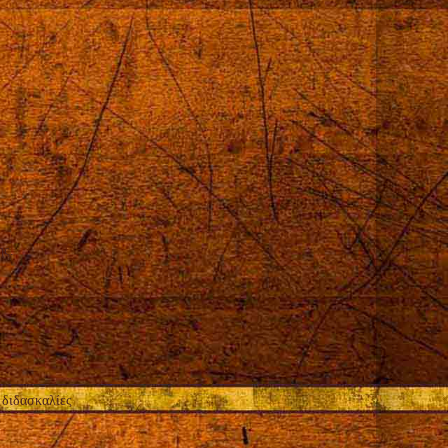
ης.
 διδασκαλίες