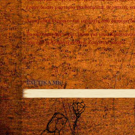
έχουν δώσει μαρτυρία για θαύματα, θεραπείες και
Χριστιανοί κληρικοί και ιεράρχες από διάφορα δ
Το κάλεσμα δεν ισχύει μόνο για τους Χριστιανού
που έχει η Αληθινή εν Θεώ Ζωή στον κόσμο.
Close
ΣΧΕΤΙΚΑ ΜΕ