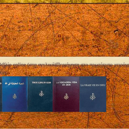
ιβλίο online (στα αγγλικά)
Περιήγηση στο πρωτότυπο χειρόγ
αση
Close