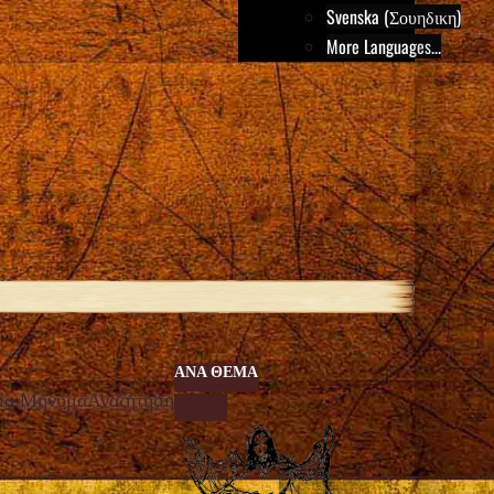
Svenska (Σουηδικη)
More Languages...
ΑΝΆ ΘΈΜΑ
ίο Μήνυμα
Αναζήτηση
IMAGE