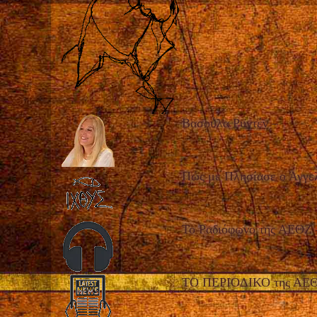
Βασούλα Ρυντέν
–
Πώς με Πλησίασε ο Άγγε
Το Ραδιόφωνο της ΑΕΘΖ
ΤΟ ΠΕΡΙΟΔΙΚΟ της ΑΕ