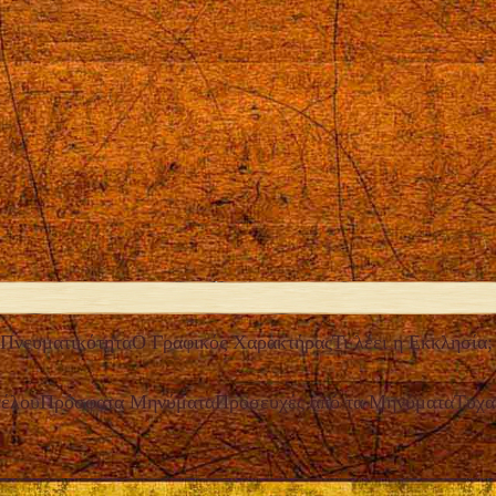
Πνευματικότητα
Ο Γραφικός Χαρακτήρας
Τι λέει η Εκκλησία;
γέλου
Πρόσφατα Μηνύματα
Προσευχές από τα Μηνύματα
Τυχα