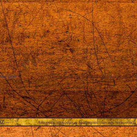
Δέκτης των μηνυμάτων
λός μου
–
Πώς πλησίασε τη Βασούλα ο φύλακας Aγγελος τ
–
Εκπέμπει τα Μηνύματα
ΘΖ
–
Αναφορές παγκόσμιων δραστηριοτήτων και πνευματικές