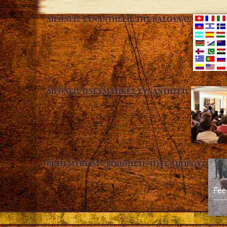
ΔΙΕΘΝΕΊΣ ΣΥΝΑΝΤΉΣΕΙΣ ΤΗΣ ΒΑΣΟΎΛΑΣ
ΔΙΕΘΝΕΊΣ ΠΝΕΥΜΑΤΙΚΈΣ ΣΥΝΑΝΤΉΣΕΙΣ
BETH MYRIAM – ΒΟΗΘΉΣΤΕ ΤΟΥΣ ΆΠΟΡΟΥΣ