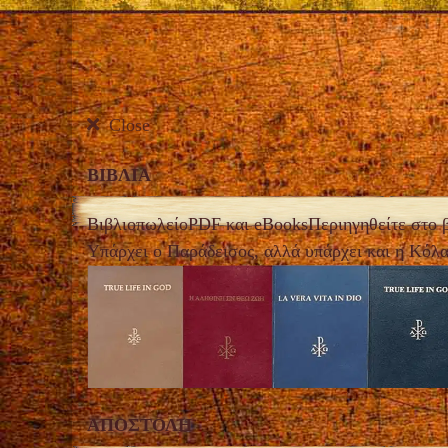
Close
ΒΙΒΛΙΑ
Βιβλιοπωλείο
PDF και eBooks
Περιηγηθείτε στο β
Υπάρχει ο Παράδεισος, αλλά υπάρχει και η Κόλ
ΑΠΟΣΤΟΛH