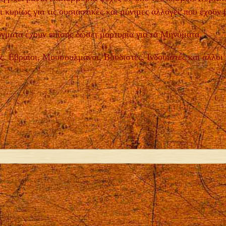
 κυρίως για τις ουσιαστικές και μόνιμες αλλαγές που έχουν 
όγματα έχουν επίσης δώσει μαρτυρία για τα Μηνύματα.
ς. Εβραίοι, Μουσουλμάνοι, Βουδιστές, Ινδουιστές και άλλοι