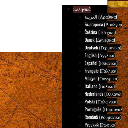
Ελληνικά
العربية (Αραβικα)
Български (Βουλγαρικα
Čeština (Τσεχικη)
Dansk (Δανεζικα)
Deutsch (Γερμανικα)
English (Αγγλικα)
Español (Ισπανικα)
Français (Γαλλικα)
Magyar (Ουγγρικα)
Italiano (Ιταλικα)
Nederlands (Ολλανδικα)
Polski (Πολωνικα)
Português (Πορτογαλικα
Română (Ρουμανικα)
Русский (Ρωσικα)