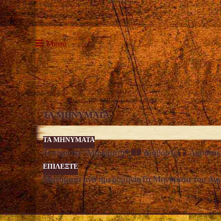
Menu
ΤΑ ΜΗΝΥΜΑΤΑ
ΤΑ ΜΗΝΥΜΑΤΑ
Τι είναι τα “Μηνύματα”;
Διαβάστε
Ακούστε
ΕΠΙΛΈΞΤΕ
Μηνύματα ανά ημερομηνία
Τα Μηνύματα του Αγ