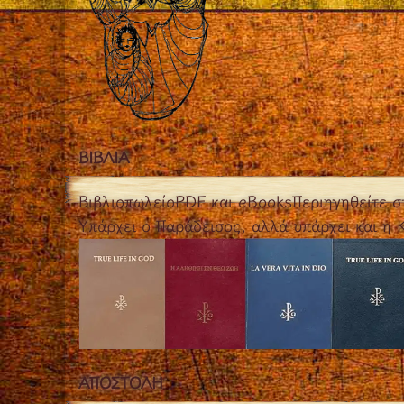
ΒΙΒΛΙΑ
Βιβλιοπωλείο
PDF και eBooks
Περιηγηθείτε σ
Υπάρχει ο Παράδεισος, αλλά υπάρχει και η
ΑΠΟΣΤΟΛH