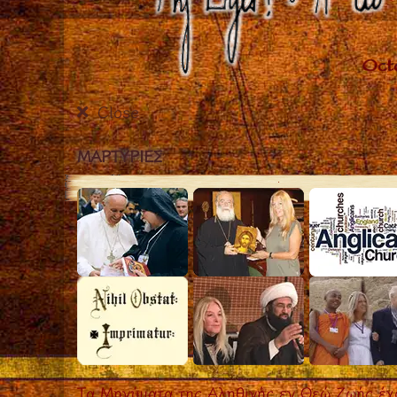
Close
ΜΑΡΤΥΡIΕΣ
Τα Μηνύματα της Αληθινής εν Θεώ Ζωής έχο