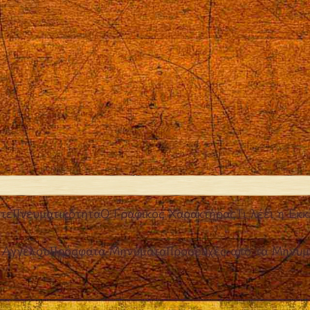
τε
Πνευματικότητα
Ο Γραφικός Χαρακτήρας
Τι λέει η Εκκ
 Αγγέλου
Πρόσφατα Μηνύματα
Προσευχές από τα Μηνύμ