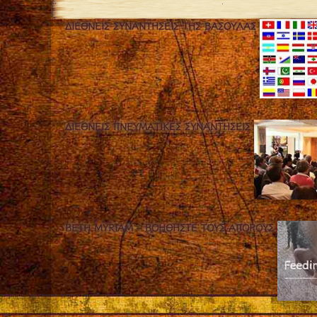
ΔΙΕΘΝΕΊΣ ΣΥΝΑΝΤΉΣΕΙΣ ΤΗΣ ΒΑΣΟΎΛΑΣ
ΔΙΕΘΝΕΊΣ ΠΝΕΥΜΑΤΙΚΈΣ ΣΥΝΑΝΤΉΣΕΙΣ
BETH MYRIAM – ΒΟΗΘΉΣΤΕ ΤΟΥΣ ΆΠΟΡΟΥΣ