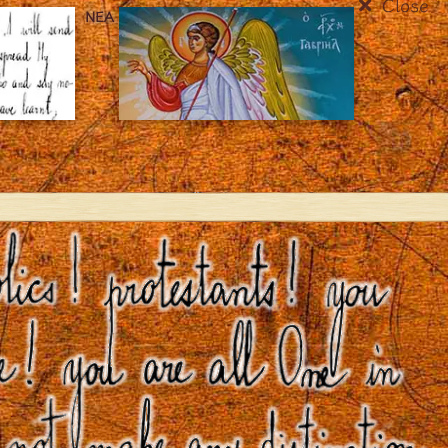
Close
ΝΈΑ