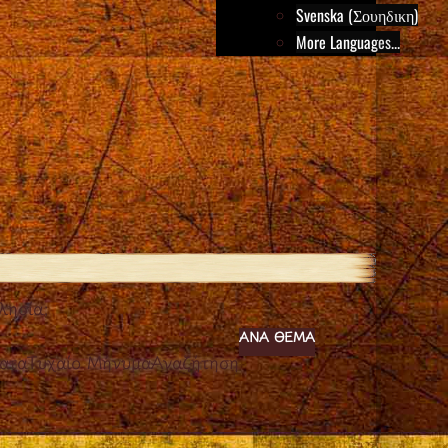
Svenska (Σουηδικη)
More Languages...
λησία;
ΑΝΆ ΘΈΜΑ
ατα
Τυχαίο Μήνυμα
Αναζήτηση