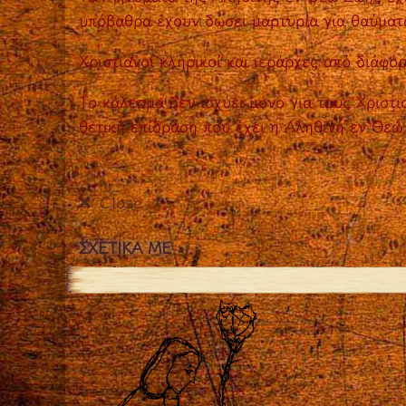
υπόβαθρα έχουν δώσει μαρτυρία για θαύματα,
Χριστιανοί κληρικοί και ιεράρχες από διάφ
Το κάλεσμα δεν ισχύει μόνο για τους Χριστι
θετική επίδραση που έχει η Αληθινή εν Θεώ
Close
ΣΧΕΤΙΚΑ ΜΕ