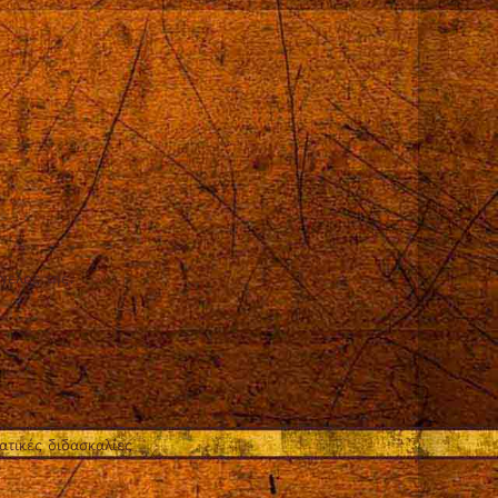
γελος της.
τικές διδασκαλίες