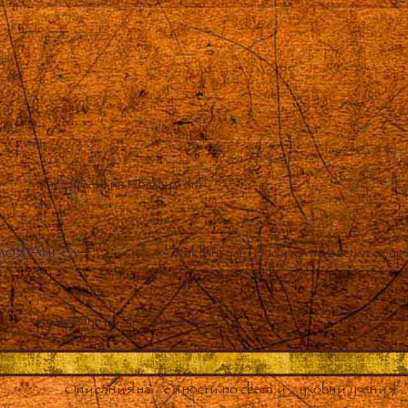
Инструмент на Посланията
моя Ангел
–
Как Ангелът Пазител на Васула се 
Излъчване на Посланията
Описания на дейности по света и духовни учения