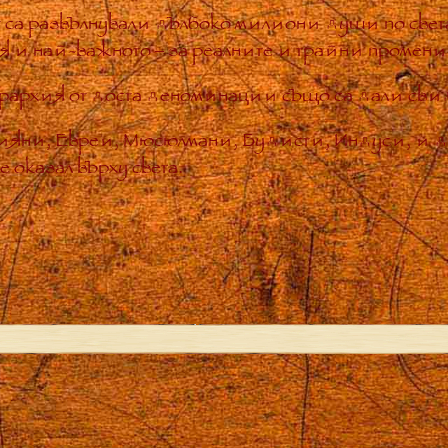
 са развълнували дълбоко милиони души по света
ия и най-важното – за реалните и трайни промени
рархия от доста деноминации също са дали свид
тияни, Евреи, Мюсюлмани, Будисти, Индуси, и 
 оказал върху света.