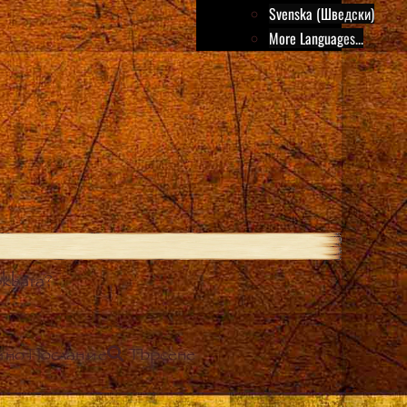
Svenska (Шведски)
More Languages...
квата?
йно Послание
Търсене