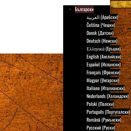
Български
العربية (Арабски)
Čeština (Чешки)
Dansk (Датски)
Deutsch (Немски)
Ελληνικά (Гръцки)
English (Английски)
Español (Испански)
Français (Френски)
Magyar (Унгарски)
Italiano (Италиански)
Nederlands (Холандски)
Polski (Полски)
Português (Португалски)
Română (Румънски)
Русский (Руски)