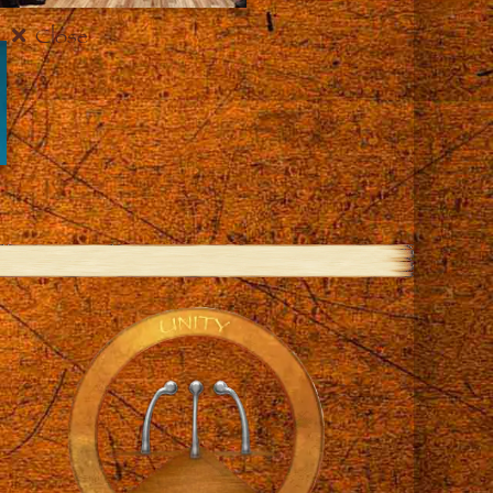
Close