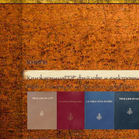
КНИГИ
Книжарница
PDF файлове и електронн
Раят е Реален, но и Преизподнята също