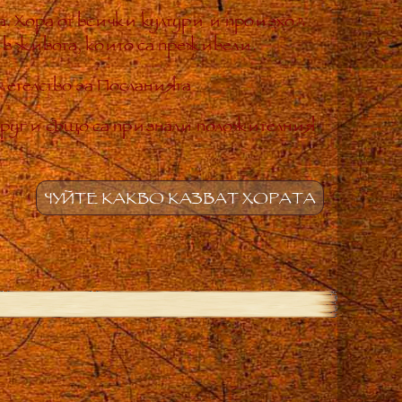
. Хора от всички култури и произход
 в живота, които са преживели.
етелство за Посланията
други също са признали положителния
ЧУЙТЕ КАКВО КАЗВАТ ХОРАТА