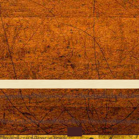
те
Духовност
Ръкописно записване
Какво казва Цър
Последни Послания
Молитви от Посланията
Случа
Close
IMAGE
Евхаристия
Други теми