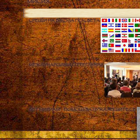
МИСИЯ
СРЕЩИ НА ВАСУЛА ПО СВЕТА
МЕЖДУНАРОДНИ ОТТЕГЛЯНИЯ
БЕТ МИРИАМ – ПОМОЩ ЗА НУЖДАЕЩИТЕ СЕ