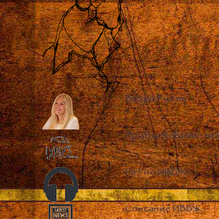
Васула Риден
–
Приближаването на 
Радио ИВБЖ
–
Списание ИВБЖ
–