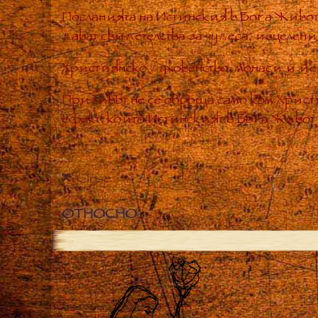
Посланията на Истинския в Бога Живот
дават свидетелства за чудеса, изцелен
Християнско духовенство, монаси и йе
Призивът не се обръща само към Хрис
ефект, който Истинският в Бога Живот е
Close
ОТНОСНО