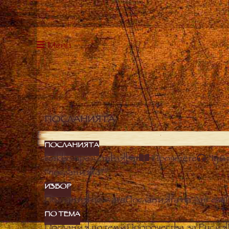
Menu
ПОСЛАНИЯТА
ПОСЛАНИЯТА
Какво представляват
Прочетете
Чуй
“посланията”?
ИЗБОР
Послания по дата
Посланията на Ангела
ПО ТЕМА
Послания по теми
Пророчества за Русия