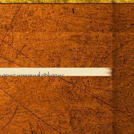
е оригиналния ръкопис