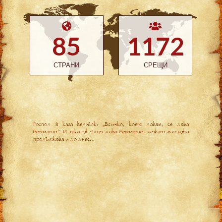
85
1172
СТРАНИ
СРЕЩИ
Господ ѝ каза веднъж: „Всичко, което давам, се дава
безплатно.“ И така тя също дава безплатно, докато мисията
продължава и до днес…