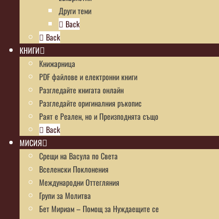
Други теми
Back
Back
КНИГИ
Книжарница
PDF файлове и електронни книги
Разгледайте книгата онлайн
Разгледайте оригиналния ръкопис
Раят е Реален, но и Преизподнята също
Back
МИСИЯ
Срещи на Васула по Света
Вселенски Поклонения
Международни Оттегляния
Групи за Молитва
Бет Мириам – Помощ за Нуждаещите се