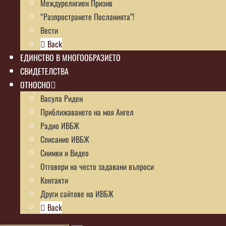
Междурелигиен Призив
“Разпространете Посланията”!
Вести
Back
ЕДИНСТВО В МНОГООБРАЗИЕТО
СВИДЕТЕЛСТВА
ОТНОСНО
Васула Риден
Приближаването на моя Ангел
Радио ИВБЖ
Списание ИВБЖ
Снимки и Видео
Отговори на често задавани въпроси
Контакти
Други сайтове на ИВБЖ
Back