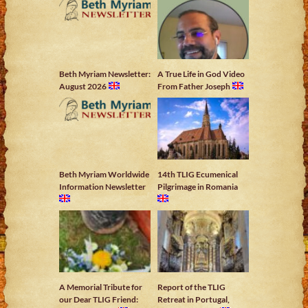
Beth Myriam Newsletter:
A True Life in God Video
August 2026
From Father Joseph
Beth Myriam Worldwide
14th TLIG Ecumenical
Information Newsletter
Pilgrimage in Romania
A Memorial Tribute for
Report of the TLIG
our Dear TLIG Friend:
Retreat in Portugal,