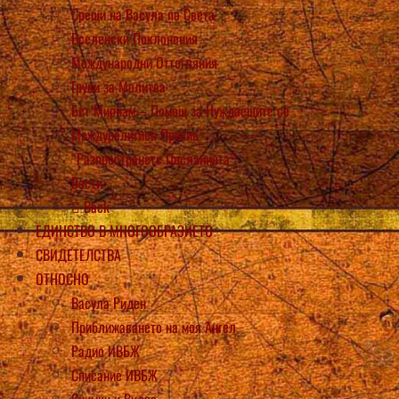
Срещи на Васула по Света
Вселенски Поклонения
Международни Оттегляния
Групи за Молитва
Бет Мириам – Помощ за Нуждаещите се
Междурелигиен Призив
“Разпространете Посланията”!
Вести
Back
ЕДИНСТВО В МНОГООБРАЗИЕТО
СВИДЕТЕЛСТВА
ОТНОСНО
Васула Риден
Приближаването на моя Ангел
Радио ИВБЖ
Списание ИВБЖ