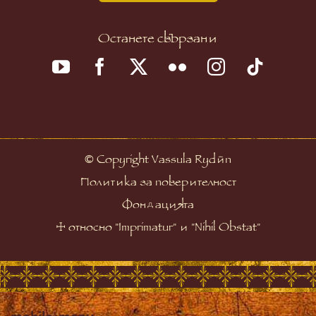
Останете свързани
©
Copyright Vassula Rydén
Политика за поверителност
Фондацията
☩
относно "Imprimatur" и "Nihil Obstat"