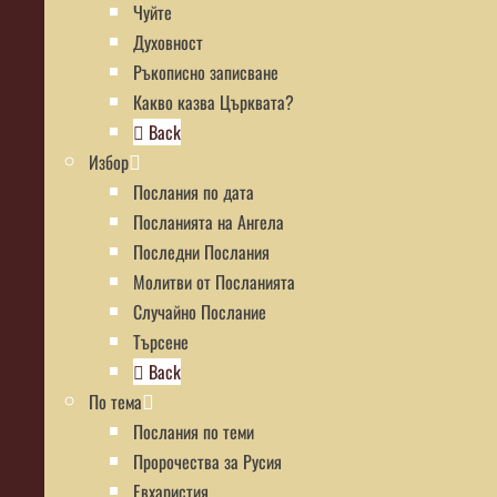
Чуйте
Духовност
Ръкописно записване
Какво казва Църквата?
Back
Избор
Послания по дата
Посланията на Ангела
Последни Послания
Молитви от Посланията
Случайно Послание
Търсене
Back
По тема
Послания по теми
Пророчества за Русия
Евхаристия