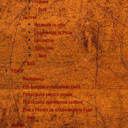
Търсене
Back
По тема
Послания по теми
Пророчества за Русия
Евхаристия
Други теми
Back
Back
КНИГИ
Книжарница
PDF файлове и електронни книги
Разгледайте книгата онлайн
Разгледайте оригиналния ръкопис
Раят е Реален, но и Преизподнята също
Back
МИСИЯ