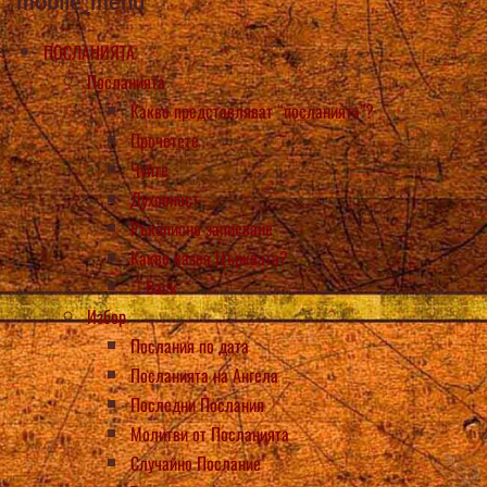
mobile_menu
ПОСЛАНИЯТА
Посланията
Какво представляват “посланията”?
Прочетете
Чуйте
Духовност
Ръкописно записване
Какво казва Църквата?
Back
Избор
Послания по дата
Посланията на Ангела
Последни Послания
Молитви от Посланията
Случайно Послание