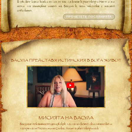
В тях Бог кани всеки един от нас да влезе в разговор с Него и ни
моли да заменяме името на Васула в тези текстове с нашето
собствено.
ПРОЧЕТЕТЕ ПОСЛАНИЯТА
ВАСУЛА ПРЕДСТАВЯ ИСТИНСКИЯ В БОГА ЖИВОТ
МИСИЯТА НА ВАСУЛА
Васула е поканена по целия свят да даде своето свидетелство и
да предаде Господните Слова. Досега тя е говорила в