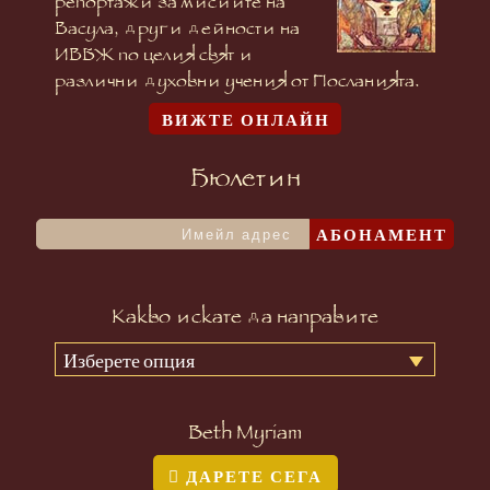
репортажи за мисиите на
Васула, други дейности на
ИВБЖ по целия свят и
различни духовни учения от Посланията.
ВИЖТЕ ОНЛАЙН
Бюлетин
АБОНАМЕНТ
Какво искате да направите
Изберете опция
Beth Myriam
ДАРЕТЕ СЕГА