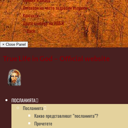
Снимки и Видео
Отговори на често задавани въпроси
Контакти
Други сайтове на ИВБЖ
Back
× Close Panel
True Life in God – Official website
ПОСЛАНИЯТА
Посланията
Какво представляват “посланията”?
Прочетете