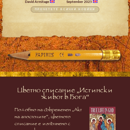
David Armitage
September 2025
ПРОЧЕТЕТЕ ВСИЧКИ НОВИНИ
Цветно списание „Истински
живот в Бога“
Подобно на съвременен „Акт
на апостолите“, цветното
списание е изпълнено с