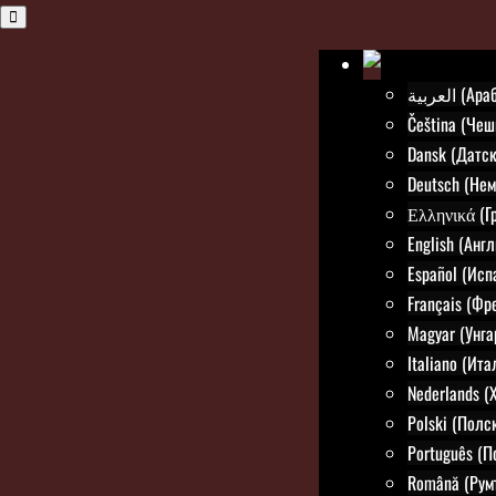
العربية (
Čeština (Чеш
Dansk (Датск
Deutsch (Нем
Ελληνικά (Г
English (Анг
Español (Исп
Français (Фр
Magyar (Унга
Italiano (Ит
Nederlands (
Polski (Полс
Português (П
Română (Рум