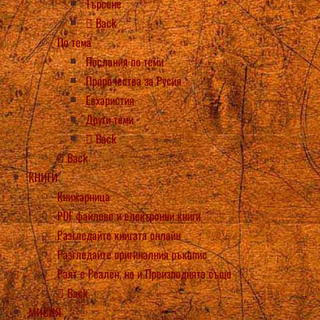
Търсене
Back
По тема
Послания по теми
Пророчества за Русия
Евхаристия
Други теми
Back
Back
КНИГИ
Книжарница
PDF файлове и електронни книги
Разгледайте книгата онлайн
Разгледайте оригиналния ръкопис
Раят е Реален, но и Преизподнята също
Back
МИСИЯ