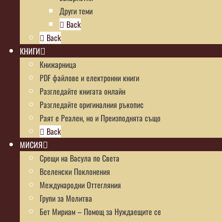
Други теми
Back
Back
КНИГИ
Книжарница
PDF файлове и електронни книги
Разгледайте книгата онлайн
Разгледайте оригиналния ръкопис
Раят е Реален, но и Преизподнята също
Back
МИСИЯ
Срещи на Васула по Света
Вселенски Поклонения
Международни Оттегляния
Групи за Молитва
Бет Мириам – Помощ за Нуждаещите се