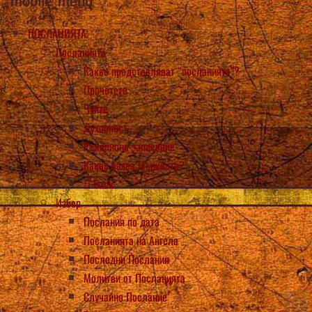
mobile_menu
ПОСЛАНИЯТА
Посланията
Какво представляват “посланията”?
Прочетете
Чуйте
Духовност
Ръкописно записване
Какво казва Църквата?
Back
Избор
Послания по дата
Посланията на Ангела
Последни Послания
Молитви от Посланията
Случайно Послание