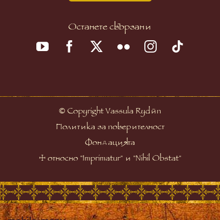
Останете свързани
©
Copyright Vassula Rydén
Политика за поверителност
Фондацията
☩
относно "Imprimatur" и "Nihil Obstat"