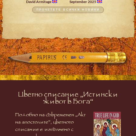
David Armitage
September 2025
ПРОЧЕТЕТЕ ВСИЧКИ НОВИНИ
Цветно списание „Истински
живот в Бога“
Подобно на съвременен „Акт
на апостолите“, цветното
списание е изпълнено с