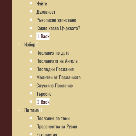
Чуйте
Духовност
Ръкописно записване
Какво казва Църквата?
Back
Избор
Послания по дата
Посланията на Ангела
Последни Послания
Молитви от Посланията
Случайно Послание
Търсене
Back
По тема
Послания по теми
Пророчества за Русия
Евхаристия