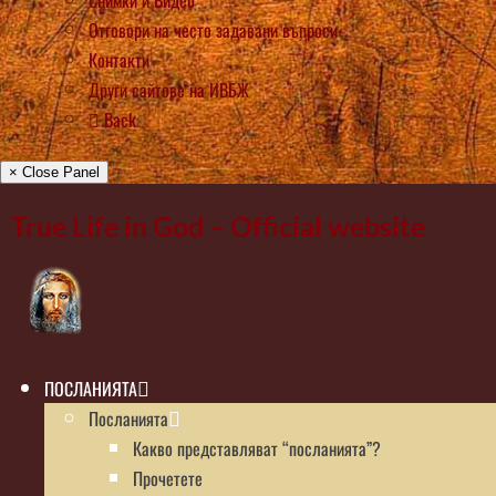
Снимки и Видео
Отговори на често задавани въпроси
Контакти
Други сайтове на ИВБЖ
Back
× Close Panel
True Life in God – Official website
ПОСЛАНИЯТА
Посланията
Какво представляват “посланията”?
Прочетете