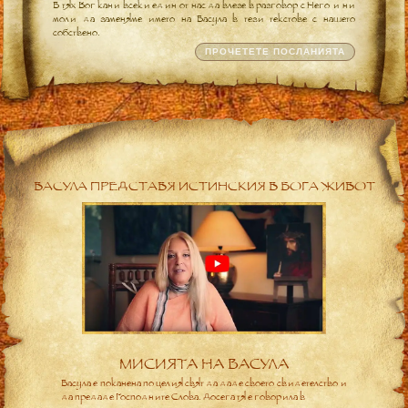
В тях Бог кани всеки един от нас да влезе в разговор с Него и ни
моли да заменяме името на Васула в тези текстове с нашето
собствено.
ПРОЧЕТЕТЕ ПОСЛАНИЯТА
ВАСУЛА ПРЕДСТАВЯ ИСТИНСКИЯ В БОГА ЖИВОТ
МИСИЯТА НА ВАСУЛА
Васула е поканена по целия свят да даде своето свидетелство и
да предаде Господните Слова. Досега тя е говорила в