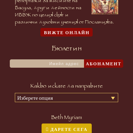
репортажи за мисиите на
Васула, други дейности на
ИВБЖ по целия свят и
различни духовни учения от Посланията.
ВИЖТЕ ОНЛАЙН
Бюлетин
АБОНАМЕНТ
Какво искате да направите
Изберете опция
Beth Myriam
ДАРЕТЕ СЕГА