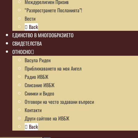
Междурелигиен Призив
“Разпространете Посланията”!
Вести
Back
ЕДИНСТВО В МНОГООБРАЗИЕТО
СВИДЕТЕЛСТВА
ОТНОСНО
Васула Риден
Приближаването на моя Ангел
Радио ИВБЖ
Списание ИВБЖ
Снимки и Видео
Отговори на често задавани въпроси
Контакти
Други сайтове на ИВБЖ
Back