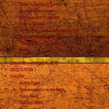
Срещи на Васула по Света
Вселенски Поклонения
Международни Оттегляния
Групи за Молитва
Бет Мириам – Помощ за Нуждаещите се
Междурелигиен Призив
“Разпространете Посланията”!
Вести
Back
ЕДИНСТВО В МНОГООБРАЗИЕТО
СВИДЕТЕЛСТВА
ОТНОСНО
Васула Риден
Приближаването на моя Ангел
Радио ИВБЖ
Списание ИВБЖ