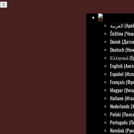
العربية (
Čeština (Чеш
Dansk (Датск
Deutsch (Нем
Ελληνικά (Г
English (Анг
Español (Исп
Français (Фр
Magyar (Унга
Italiano (Ит
Nederlands (
Polski (Полс
Português (П
Română (Рум