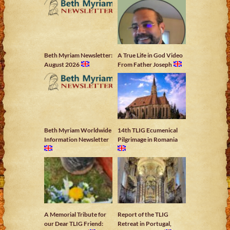
Beth Myriam Newsletter:
A True Life in God Video
August 2026
From Father Joseph
Beth Myriam Worldwide
14th TLIG Ecumenical
Information Newsletter
Pilgrimage in Romania
A Memorial Tribute for
Report of the TLIG
our Dear TLIG Friend:
Retreat in Portugal,