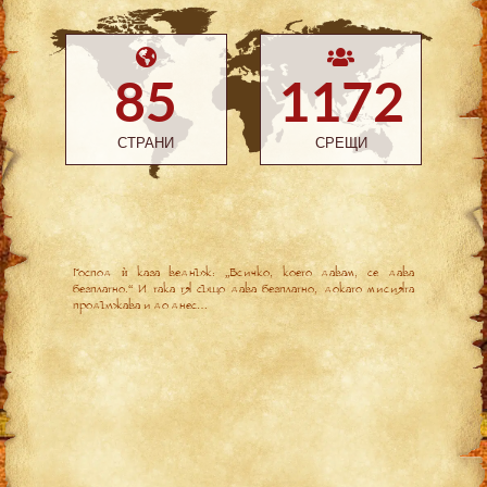
85
1172
СТРАНИ
СРЕЩИ
Господ ѝ каза веднъж: „Всичко, което давам, се дава
безплатно.“ И така тя също дава безплатно, докато мисията
продължава и до днес…