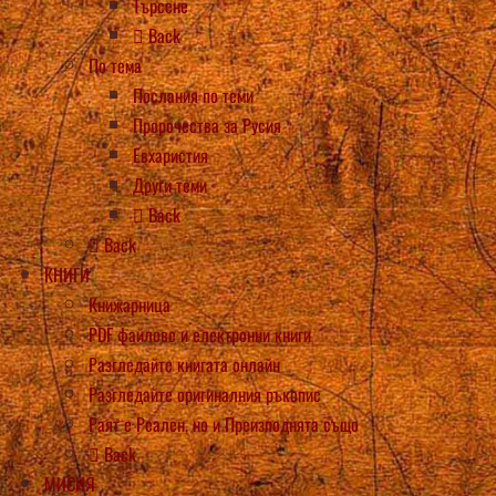
Търсене
Back
По тема
Послания по теми
Пророчества за Русия
Евхаристия
Други теми
Back
Back
КНИГИ
Книжарница
PDF файлове и електронни книги
Разгледайте книгата онлайн
Разгледайте оригиналния ръкопис
Раят е Реален, но и Преизподнята също
Back
МИСИЯ