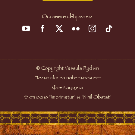
Останете свързани
©
Copyright Vassula Rydén
Политика за поверителност
Фондацията
☩
относно "Imprimatur" и "Nihil Obstat"