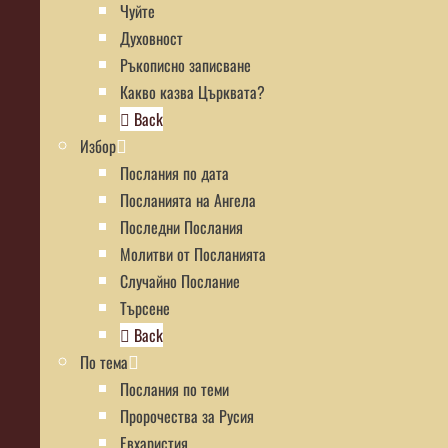
Чуйте
Духовност
Ръкописно записване
Какво казва Църквата?
Back
Избор
Послания по дата
Посланията на Ангела
Последни Послания
Молитви от Посланията
Случайно Послание
Търсене
Back
По тема
Послания по теми
Пророчества за Русия
Евхаристия