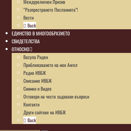
Междурелигиен Призив
“Разпространете Посланията”!
Вести
Back
ЕДИНСТВО В МНОГООБРАЗИЕТО
СВИДЕТЕЛСТВА
ОТНОСНО
Васула Риден
Приближаването на моя Ангел
Радио ИВБЖ
Списание ИВБЖ
Снимки и Видео
Отговори на често задавани въпроси
Контакти
Други сайтове на ИВБЖ
Back