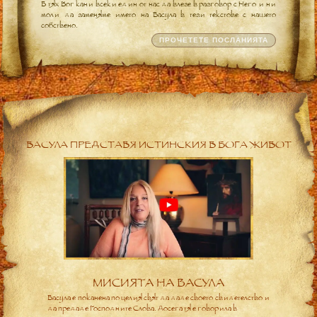
В тях Бог кани всеки един от нас да влезе в разговор с Него и ни
моли да заменяме името на Васула в тези текстове с нашето
собствено.
ПРОЧЕТЕТЕ ПОСЛАНИЯТА
ВАСУЛА ПРЕДСТАВЯ ИСТИНСКИЯ В БОГА ЖИВОТ
МИСИЯТА НА ВАСУЛА
Васула е поканена по целия свят да даде своето свидетелство и
да предаде Господните Слова. Досега тя е говорила в