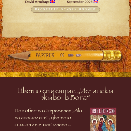
David Armitage
September 2025
ПРОЧЕТЕТЕ ВСИЧКИ НОВИНИ
Цветно списание „Истински
живот в Бога“
Подобно на съвременен „Акт
на апостолите“, цветното
списание е изпълнено с