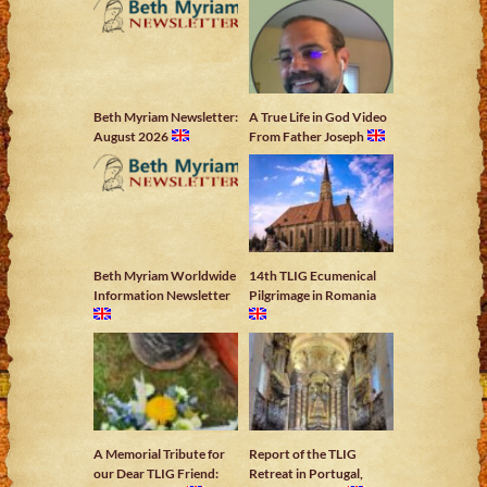
Beth Myriam Newsletter:
A True Life in God Video
August 2026
From Father Joseph
Beth Myriam Worldwide
14th TLIG Ecumenical
Information Newsletter
Pilgrimage in Romania
A Memorial Tribute for
Report of the TLIG
our Dear TLIG Friend:
Retreat in Portugal,