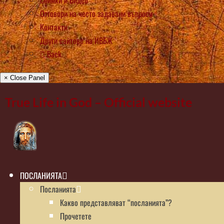
Снимки и Видео
Отговори на често задавани въпроси
Контакти
Други сайтове на ИВБЖ
Back
× Close Panel
True Life in God – Official website
ПОСЛАНИЯТА
Посланията
Какво представляват “посланията”?
Прочетете