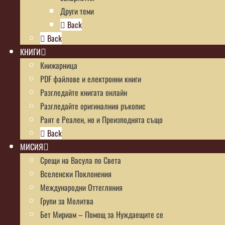
Други теми
Back
Back
КНИГИ
Книжарница
PDF файлове и електронни книги
Разгледайте книгата онлайн
Разгледайте оригиналния ръкопис
Раят е Реален, но и Преизподнята също
Back
МИСИЯ
Срещи на Васула по Света
Вселенски Поклонения
Международни Оттегляния
Групи за Молитва
Бет Мириам – Помощ за Нуждаещите се