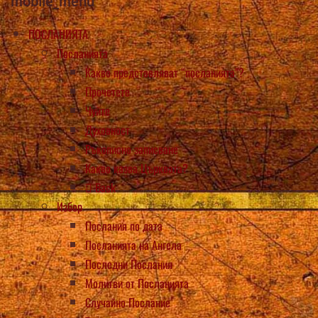
mobile_menu
ПОСЛАНИЯТА
Посланията
Какво представляват “посланията”?
Прочетете
Чуйте
Духовност
Ръкописно записване
Какво казва Църквата?
Back
Избор
Послания по дата
Посланията на Ангела
Последни Послания
Молитви от Посланията
Случайно Послание