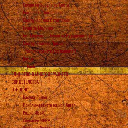
Срещи на Васула по Света
Вселенски Поклонения
Международни Оттегляния
Групи за Молитва
Бет Мириам – Помощ за Нуждаещите се
Междурелигиен Призив
“Разпространете Посланията”!
Вести
Back
ЕДИНСТВО В МНОГООБРАЗИЕТО
СВИДЕТЕЛСТВА
ОТНОСНО
Васула Риден
Приближаването на моя Ангел
Радио ИВБЖ
Списание ИВБЖ