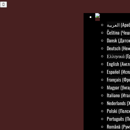
العربية (
Čeština (Чеш
Dansk (Датск
Deutsch (Нем
Ελληνικά (Г
English (Анг
Español (Исп
Français (Фр
Magyar (Унга
Italiano (Ит
Nederlands (
Polski (Полс
Português (П
Română (Рум