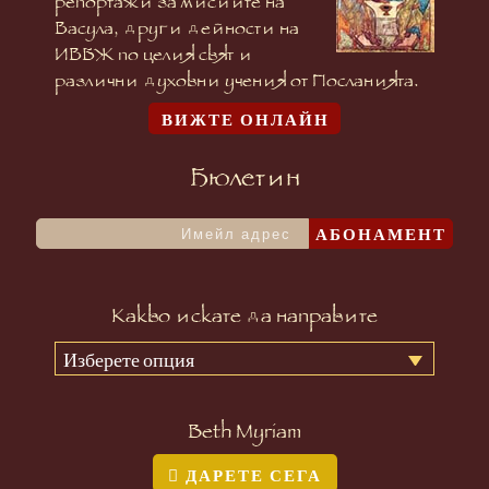
репортажи за мисиите на
Васула, други дейности на
ИВБЖ по целия свят и
различни духовни учения от Посланията.
ВИЖТЕ ОНЛАЙН
Бюлетин
АБОНАМЕНТ
Какво искате да направите
Изберете опция
Beth Myriam
ДАРЕТЕ СЕГА