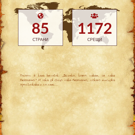
85
1172
СТРАНИ
СРЕЩИ
Господ ѝ каза веднъж: „Всичко, което давам, се дава
безплатно.“ И така тя също дава безплатно, докато мисията
продължава и до днес…