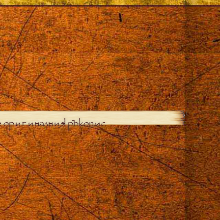
е оригиналния ръкопис