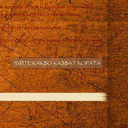
. Хора от всички култури и произход
 в живота, които са преживели.
етелство за Посланията
други също са признали положителния
ЧУЙТЕ КАКВО КАЗВАТ ХОРАТА