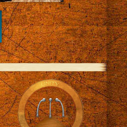
Close