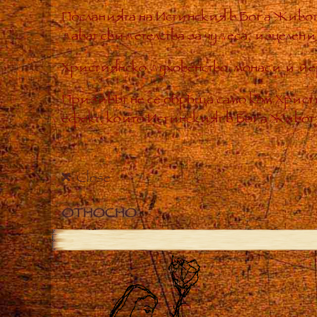
Посланията на Истинския в Бога Живот
дават свидетелства за чудеса, изцелен
Християнско духовенство, монаси и йе
Призивът не се обръща само към Хрис
ефект, който Истинският в Бога Живот е
Close
ОТНОСНО