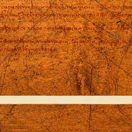
 са развълнували дълбоко милиони души по света
ия и най-важното – за реалните и трайни промени
рархия от доста деноминации също са дали свид
тияни, Евреи, Мюсюлмани, Будисти, Индуси, и 
 оказал върху света.