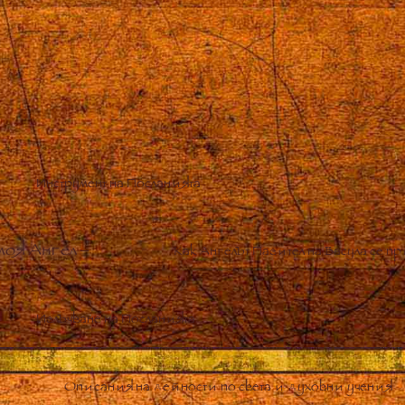
Инструмент на Посланията
моя Ангел
–
Как Ангелът Пазител на Васула се 
Излъчване на Посланията
Описания на дейности по света и духовни учения