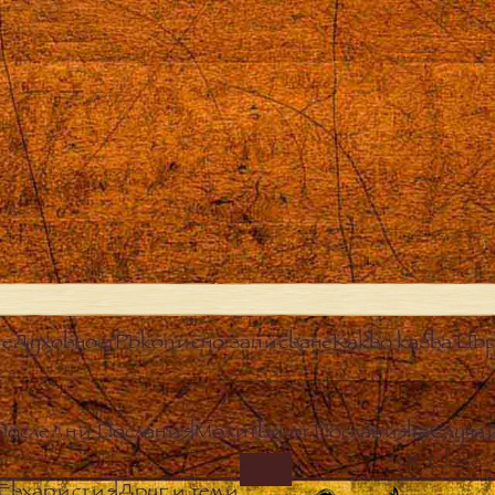
те
Духовност
Ръкописно записване
Какво казва Цър
Последни Послания
Молитви от Посланията
Случа
Close
IMAGE
Евхаристия
Други теми