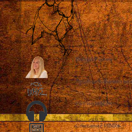
Васула Риден
–
Приближаването на 
Радио ИВБЖ
–
Списание ИВБЖ
–