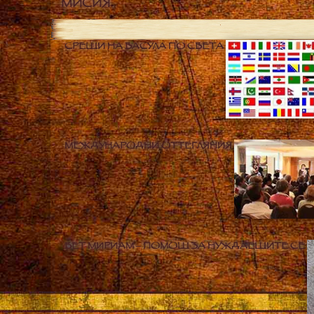
МИСИЯ
СРЕЩИ НА ВАСУЛА ПО СВЕТА
МЕЖДУНАРОДНИ ОТТЕГЛЯНИЯ
БЕТ МИРИАМ – ПОМОЩ ЗА НУЖДАЕЩИТЕ СЕ