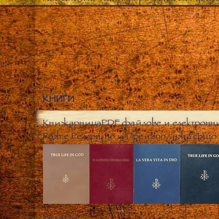
КНИГИ
Книжарница
PDF файлове и електронн
Раят е Реален, но и Преизподнята също