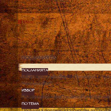
Menu
ПОСЛАНИЯТА
ПОСЛАНИЯТА
Какво представляват
Прочетете
Чуй
“посланията”?
ИЗБОР
Послания по дата
Посланията на Ангела
ПО ТЕМА
Послания по теми
Пророчества за Русия