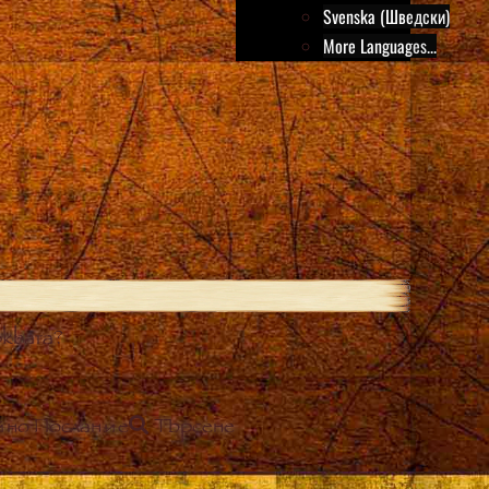
Svenska (Шведски)
More Languages...
квата?
йно Послание
Търсене