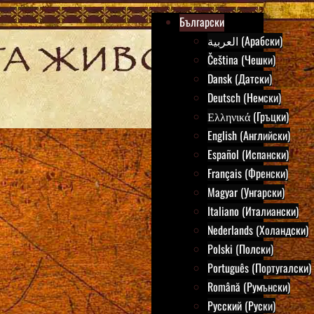
Български
العربية (Арабски)
Čeština (Чешки)
Dansk (Датски)
Deutsch (Немски)
Ελληνικά (Гръцки)
English (Английски)
Español (Испански)
Français (Френски)
Magyar (Унгарски)
Italiano (Италиански)
Nederlands (Холандски)
Polski (Полски)
Português (Португалски)
Română (Румънски)
Русский (Руски)