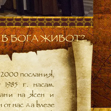
 В БОГА ЖИВОТ?
 2000 послания,
1985 г. насам.
сани на ясен и
 от нас да влезе