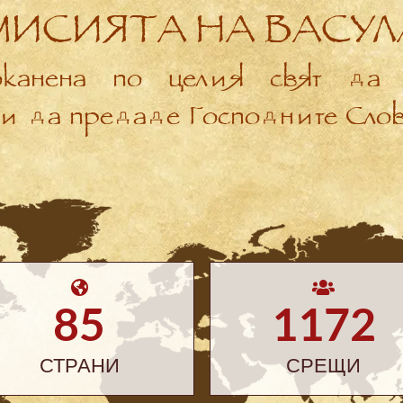
МИСИЯТА НА ВАСУЛ
оканена по целия свят да 
 и да предаде Господните Слова
85
1172
СТРАНИ
СРЕЩИ