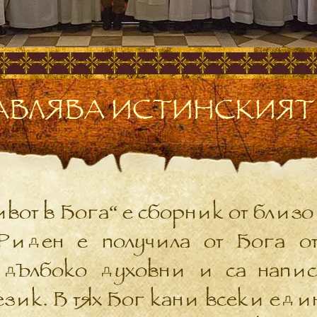
ВЛЯВА ИСТИНСКИЯТ
вот в Бога“ е сборник от близо
Риден е получила от Бога от 
 дълбоко духовни и са напи
зик. В тях Бог кани всеки един