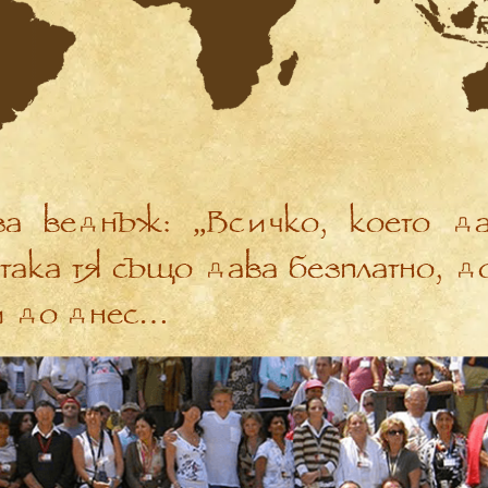
за веднъж: „Всичко, което да
 така тя също дава безплатно, 
и до днес…