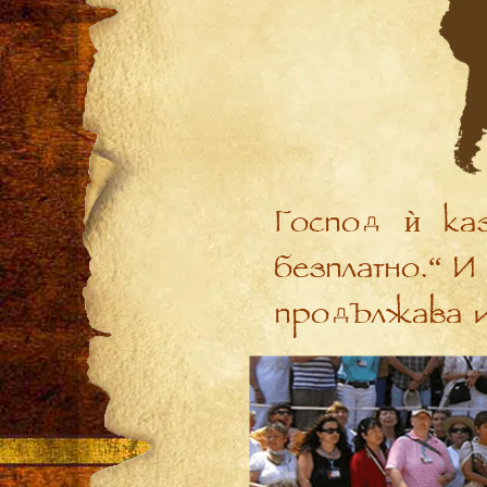
Господ ѝ ка
безплатно.“ И
продължава 