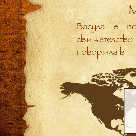
Васула е п
свидетелство
говорила в