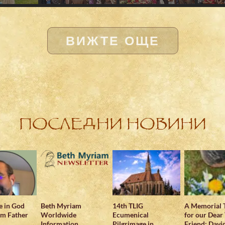
ВИЖТЕ ОЩЕ
ПОСЛЕДНИ НОВИНИ
e in God
Beth Myriam
14th TLIG
A Memorial 
om Father
Worldwide
Ecumenical
for our Dear
Information
Pilgrimage in
Friend: Davi