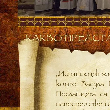
КАКВО ПРЕДСТА
„Истинският жи
които Васула 
Посланията са
непосредствен е