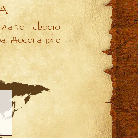
А
даде своето
. Досега тя е