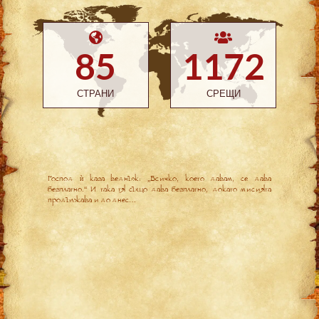
85
1172
СТРАНИ
СРЕЩИ
Господ ѝ каза веднъж: „Всичко, което давам, се дава
безплатно.“ И така тя също дава безплатно, докато мисията
продължава и до днес…