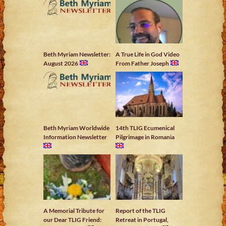
Beth Myriam Newsletter:
A True Life in God Video
August 2026
From Father Joseph
Beth Myriam Worldwide
14th TLIG Ecumenical
Information Newsletter
Pilgrimage in Romania
A Memorial Tribute for
Report of the TLIG
our Dear TLIG Friend:
Retreat in Portugal,