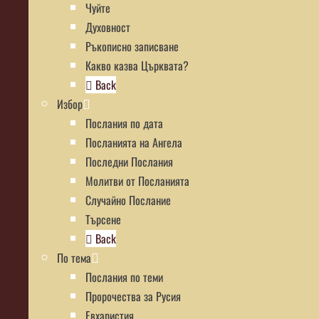
Чуйте
Духовност
Ръкописно записване
Какво казва Църквата?
Back
Избор
Послания по дата
Посланията на Ангела
Последни Послания
Молитви от Посланията
Случайно Послание
Търсене
Back
По тема
Послания по теми
Пророчества за Русия
Евхаристия