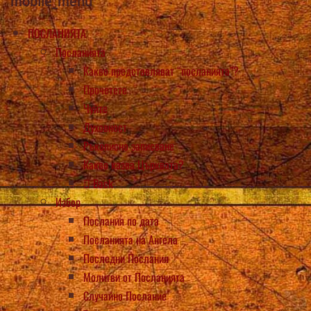
mobile_menu
ПОСЛАНИЯТА
Посланията
Какво представляват “посланията”?
Прочетете
Чуйте
Духовност
Ръкописно записване
Какво казва Църквата?
Back
Избор
Послания по дата
Посланията на Ангела
Последни Послания
Молитви от Посланията
Случайно Послание