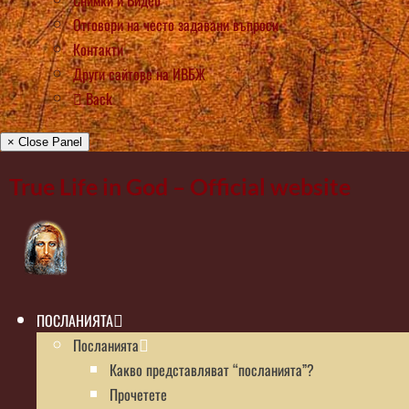
Снимки и Видео
Отговори на често задавани въпроси
Контакти
Други сайтове на ИВБЖ
Back
× Close Panel
True Life in God – Official website
ПОСЛАНИЯТА
Посланията
Какво представляват “посланията”?
Прочетете