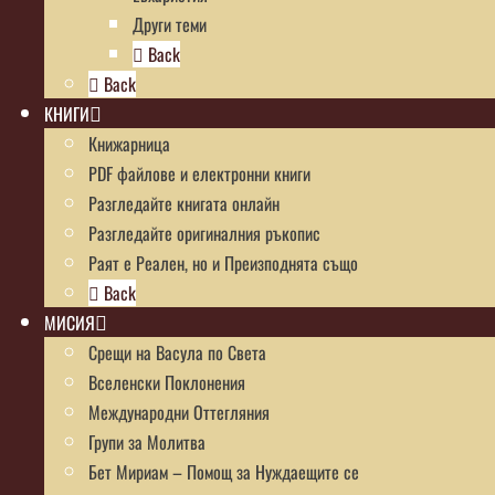
Други теми
Back
Back
КНИГИ
Книжарница
PDF файлове и електронни книги
Разгледайте книгата онлайн
Разгледайте оригиналния ръкопис
Раят е Реален, но и Преизподнята също
Back
МИСИЯ
Срещи на Васула по Света
Вселенски Поклонения
Международни Оттегляния
Групи за Молитва
Бет Мириам – Помощ за Нуждаещите се