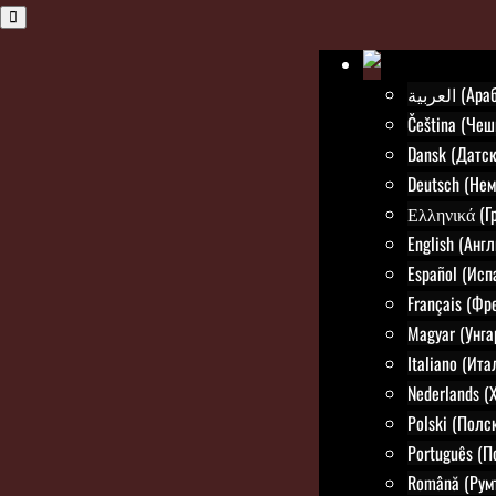
العربية (
Čeština (Чеш
Dansk (Датск
Deutsch (Нем
Ελληνικά (Г
English (Анг
Español (Исп
Français (Фр
Magyar (Унга
Italiano (Ит
Nederlands (
Polski (Полс
Português (П
Română (Рум