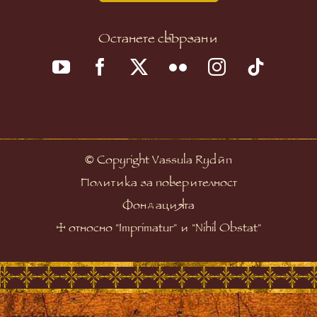
Останете свързани
©
Copyright Vassula Rydén
Политика за поверителност
Фондацията
☩
относно "Imprimatur" и "Nihil Obstat"