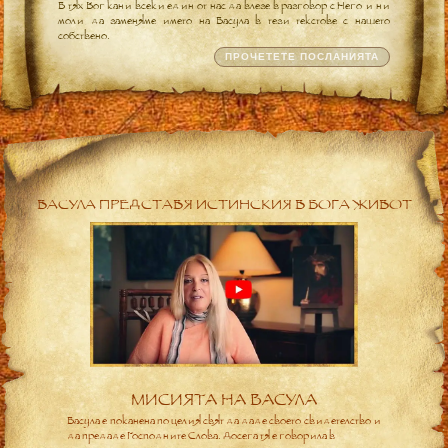
В тях Бог кани всеки един от нас да влезе в разговор с Него и ни
моли да заменяме името на Васула в тези текстове с нашето
собствено.
ПРОЧЕТЕТЕ ПОСЛАНИЯТА
ВАСУЛА ПРЕДСТАВЯ ИСТИНСКИЯ В БОГА ЖИВОТ
МИСИЯТА НА ВАСУЛА
Васула е поканена по целия свят да даде своето свидетелство и
да предаде Господните Слова. Досега тя е говорила в