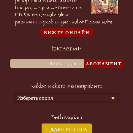
репортажи за мисиите на
Васула, други дейности на
ИВБЖ по целия свят и
различни духовни учения от Посланията.
ВИЖТЕ ОНЛАЙН
Бюлетин
АБОНАМЕНТ
Какво искате да направите
Изберете опция
Beth Myriam
ДАРЕТЕ СЕГА