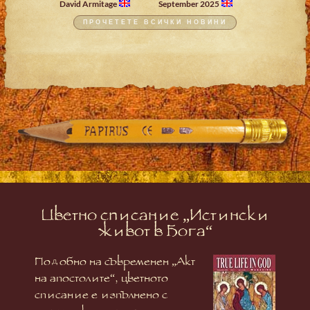
David Armitage
September 2025
ПРОЧЕТЕТЕ ВСИЧКИ НОВИНИ
Цветно списание „Истински
живот в Бога“
Подобно на съвременен „Акт
на апостолите“, цветното
списание е изпълнено с