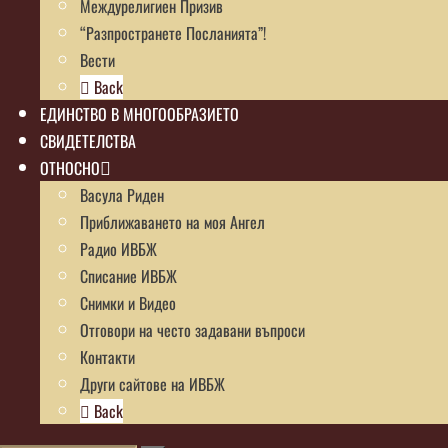
Междурелигиен Призив
“Разпространете Посланията”!
Вести
Back
ЕДИНСТВО В МНОГООБРАЗИЕТО
СВИДЕТЕЛСТВА
ОТНОСНО
Васула Риден
Приближаването на моя Ангел
Радио ИВБЖ
Списание ИВБЖ
Снимки и Видео
Отговори на често задавани въпроси
Контакти
Други сайтове на ИВБЖ
Back