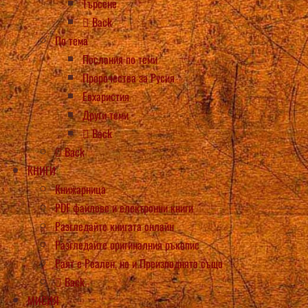
Търсене
Back
По тема
Послания по теми
Пророчества за Русия
Евхаристия
Други теми
Back
Back
КНИГИ
Книжарница
PDF файлове и електронни книги
Разгледайте книгата онлайн
Разгледайте оригиналния ръкопис
Раят е Реален, но и Преизподнята също
Back
МИСИЯ