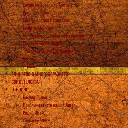
Срещи на Васула по Света
Вселенски Поклонения
Международни Оттегляния
Групи за Молитва
Бет Мириам – Помощ за Нуждаещите се
Междурелигиен Призив
“Разпространете Посланията”!
Вести
Back
ЕДИНСТВО В МНОГООБРАЗИЕТО
СВИДЕТЕЛСТВА
ОТНОСНО
Васула Риден
Приближаването на моя Ангел
Радио ИВБЖ
Списание ИВБЖ