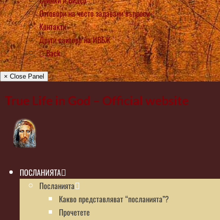
Снимки и Видео
Отговори на често задавани въпроси
Контакти
Други сайтове на ИВБЖ
Back
× Close Panel
True Life in God – Official website
ПОСЛАНИЯТА
Посланията
Какво представляват “посланията”?
Прочетете