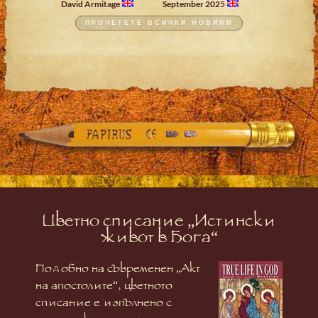
David Armitage
September 2025
ПРОЧЕТЕТЕ ВСИЧКИ НОВИНИ
Цветно списание „Истински
живот в Бога“
Подобно на съвременен „Акт
на апостолите“, цветното
списание е изпълнено с