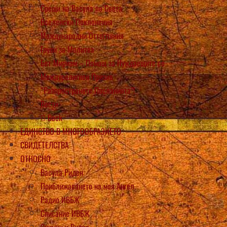
Срещи на Васула по Света
Вселенски Поклонения
Международни Оттегляния
Групи за Молитва
Бет Мириам – Помощ за Нуждаещите се
Междурелигиен Призив
“Разпространете Посланията”!
Вести
Back
ЕДИНСТВО В МНОГООБРАЗИЕТО
СВИДЕТЕЛСТВА
ОТНОСНО
Васула Риден
Приближаването на моя Ангел
Радио ИВБЖ
Списание ИВБЖ