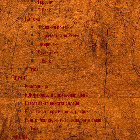
Търсене
Back
По тема
Послания по теми
Пророчества за Русия
Евхаристия
Други теми
Back
Back
КНИГИ
Книжарница
PDF файлове и електронни книги
Разгледайте книгата онлайн
Разгледайте оригиналния ръкопис
Раят е Реален, но и Преизподнята също
Back
МИСИЯ