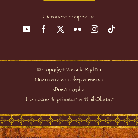
Останете свързани
©
Copyright Vassula Rydén
Политика за поверителност
Фондацията
☩
относно "Imprimatur" и "Nihil Obstat"