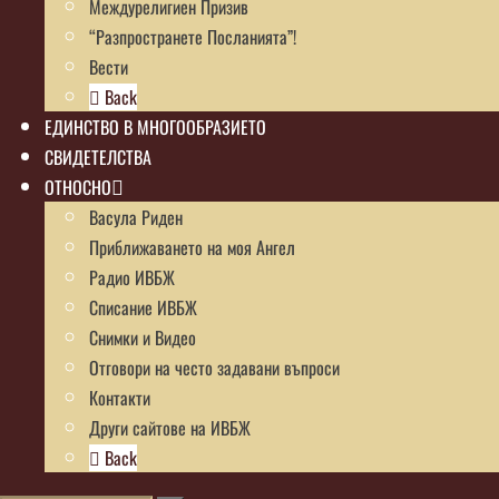
Междурелигиен Призив
“Разпространете Посланията”!
Вести
Back
ЕДИНСТВО В МНОГООБРАЗИЕТО
СВИДЕТЕЛСТВА
ОТНОСНО
Васула Риден
Приближаването на моя Ангел
Радио ИВБЖ
Списание ИВБЖ
Снимки и Видео
Отговори на често задавани въпроси
Контакти
Други сайтове на ИВБЖ
Back