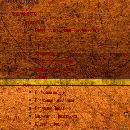
mobile_menu
ПОСЛАНИЯТА
Посланията
Какво представляват “посланията”?
Прочетете
Чуйте
Духовност
Ръкописно записване
Какво казва Църквата?
Back
Избор
Послания по дата
Посланията на Ангела
Последни Послания
Молитви от Посланията
Случайно Послание