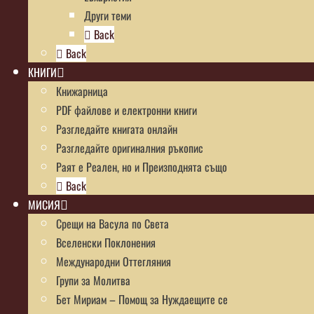
Други теми
Back
Back
КНИГИ
Книжарница
PDF файлове и електронни книги
Разгледайте книгата онлайн
Разгледайте оригиналния ръкопис
Раят е Реален, но и Преизподнята също
Back
МИСИЯ
Срещи на Васула по Света
Вселенски Поклонения
Международни Оттегляния
Групи за Молитва
Бет Мириам – Помощ за Нуждаещите се