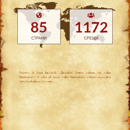
85
1172
СТРАНИ
СРЕЩИ
Господ ѝ каза веднъж: „Всичко, което давам, се дава
безплатно.“ И така тя също дава безплатно, докато мисията
продължава и до днес…