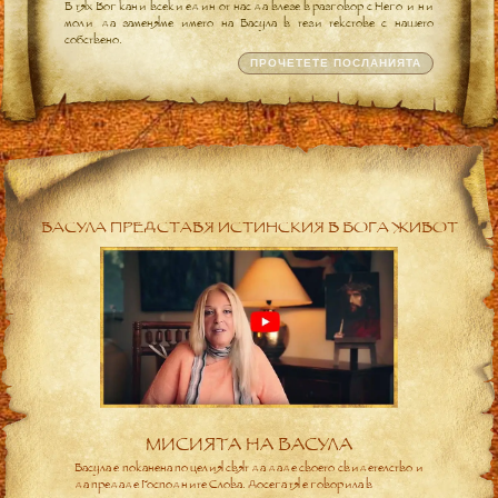
В тях Бог кани всеки един от нас да влезе в разговор с Него и ни
моли да заменяме името на Васула в тези текстове с нашето
собствено.
ПРОЧЕТЕТЕ ПОСЛАНИЯТА
ВАСУЛА ПРЕДСТАВЯ ИСТИНСКИЯ В БОГА ЖИВОТ
МИСИЯТА НА ВАСУЛА
Васула е поканена по целия свят да даде своето свидетелство и
да предаде Господните Слова. Досега тя е говорила в