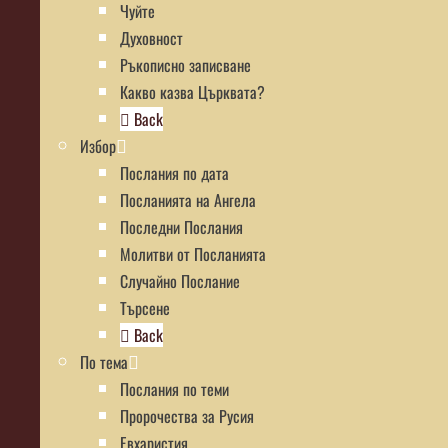
Чуйте
Духовност
Ръкописно записване
Какво казва Църквата?
Back
Избор
Послания по дата
Посланията на Ангела
Последни Послания
Молитви от Посланията
Случайно Послание
Търсене
Back
По тема
Послания по теми
Пророчества за Русия
Евхаристия