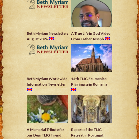
Beth Myriam Newsletter:
A True Life in God Video
August 2026
From Father Joseph
Beth Myriam Worldwide
14th TLIG Ecumenical
Information Newsletter
Pilgrimage in Romania
A Memorial Tribute for
Report of the TLIG
our Dear TLIG Friend:
Retreat in Portugal,