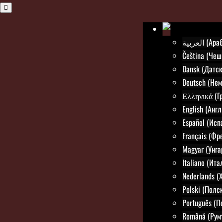
العربية (
Čeština (Чеш
Dansk (Датск
Deutsch (Нем
Ελληνικά (Г
English (Анг
Español (Исп
Français (Фр
Magyar (Унга
Italiano (Ит
Nederlands (
Polski (Полс
Português (П
Română (Рум