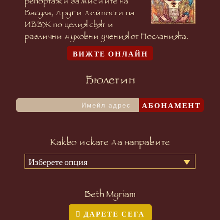
репортажи за мисиите на
Васула, други дейности на
ИВБЖ по целия свят и
различни духовни учения от Посланията.
ВИЖТЕ ОНЛАЙН
Бюлетин
АБОНАМЕНТ
Какво искате да направите
Изберете опция
Beth Myriam
ДАРЕТЕ СЕГА