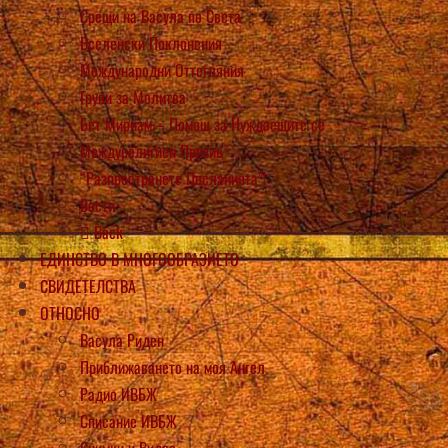
Срещи на Васула по Света
Вселенски Поклонения
Международни Оттегляния
Групи за Молитва
Бет Мириам – Помощ за Нуждаещите се
Междурелигиен Призив
“Разпространете Посланията”!
Вести
Back
ЕДИНСТВО В МНОГООБРАЗИЕТО
СВИДЕТЕЛСТВА
ОТНОСНО
Васула Риден
Приближаването на моя Ангел
Радио ИВБЖ
Списание ИВБЖ