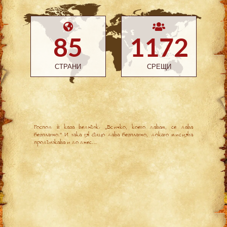
85
1172
СТРАНИ
СРЕЩИ
Господ ѝ каза веднъж: „Всичко, което давам, се дава
безплатно.“ И така тя също дава безплатно, докато мисията
продължава и до днес…