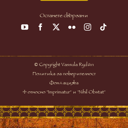
Останете свързани
©
Copyright Vassula Rydén
Политика за поверителност
Фондацията
☩
относно "Imprimatur" и "Nihil Obstat"