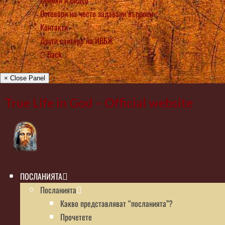
Снимки и Видео
Отговори на често задавани въпроси
Контакти
Други сайтове на ИВБЖ
Back
× Close Panel
True Life in God – Official website
ПОСЛАНИЯТА
Посланията
Какво представляват “посланията”?
Прочетете