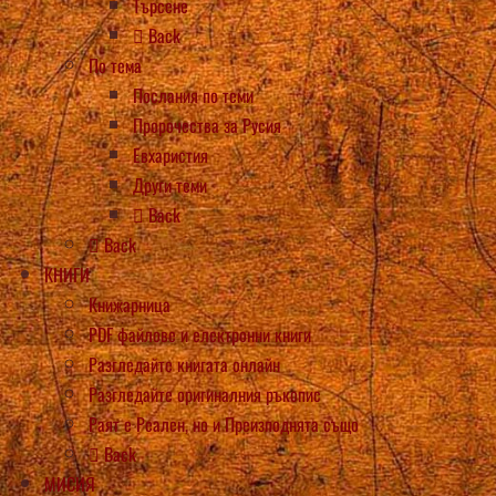
Търсене
Back
По тема
Послания по теми
Пророчества за Русия
Евхаристия
Други теми
Back
Back
КНИГИ
Книжарница
PDF файлове и електронни книги
Разгледайте книгата онлайн
Разгледайте оригиналния ръкопис
Раят е Реален, но и Преизподнята също
Back
МИСИЯ