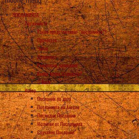
mobile_menu
ПОСЛАНИЯТА
Посланията
Какво представляват “посланията”?
Прочетете
Чуйте
Духовност
Ръкописно записване
Какво казва Църквата?
Back
Избор
Послания по дата
Посланията на Ангела
Последни Послания
Молитви от Посланията
Случайно Послание