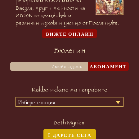
репортажи за мисиите на
Васула, други дейности на
ИВБЖ по целия свят и
различни духовни учения от Посланията.
ВИЖТЕ ОНЛАЙН
Бюлетин
АБОНАМЕНТ
Какво искате да направите
Изберете опция
Beth Myriam
ДАРЕТЕ СЕГА