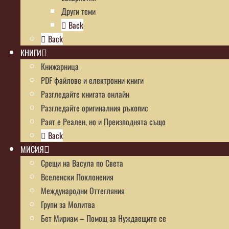
Други теми
Back
Back
КНИГИ
Книжарница
PDF файлове и електронни книги
Разгледайте книгата онлайн
Разгледайте оригиналния ръкопис
Раят е Реален, но и Преизподнята също
Back
МИСИЯ
Срещи на Васула по Света
Вселенски Поклонения
Международни Оттегляния
Групи за Молитва
Бет Мириам – Помощ за Нуждаещите се