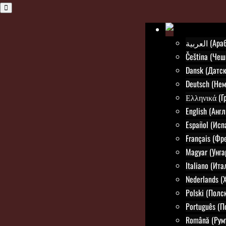
العربية (
Čeština (Чеш
Dansk (Датск
Deutsch (Нем
Ελληνικά (Г
English (Анг
Español (Исп
Français (Фр
Magyar (Унга
Italiano (Ит
Nederlands (
Polski (Полс
Português (П
Română (Рум