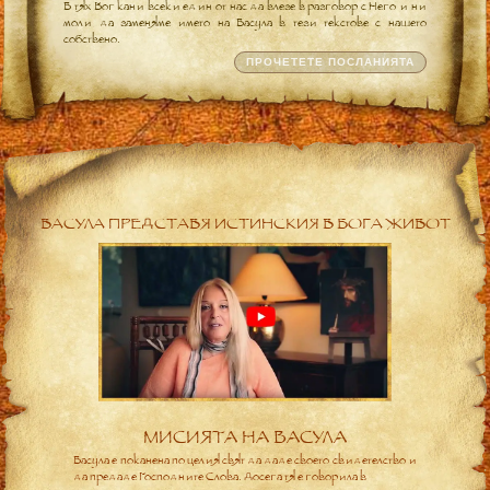
В тях Бог кани всеки един от нас да влезе в разговор с Него и ни
моли да заменяме името на Васула в тези текстове с нашето
собствено.
ПРОЧЕТЕТЕ ПОСЛАНИЯТА
ВАСУЛА ПРЕДСТАВЯ ИСТИНСКИЯ В БОГА ЖИВОТ
МИСИЯТА НА ВАСУЛА
Васула е поканена по целия свят да даде своето свидетелство и
да предаде Господните Слова. Досега тя е говорила в