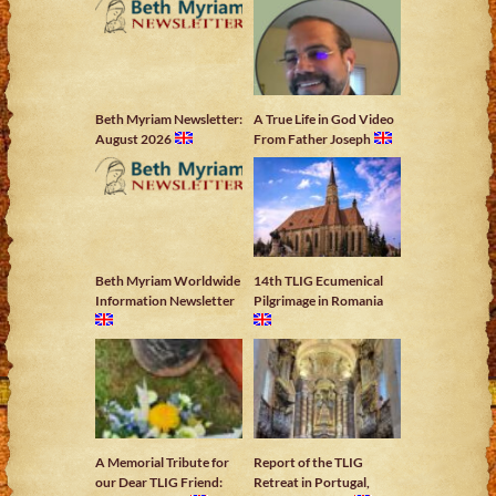
Beth Myriam Newsletter:
A True Life in God Video
August 2026
From Father Joseph
Beth Myriam Worldwide
14th TLIG Ecumenical
Information Newsletter
Pilgrimage in Romania
A Memorial Tribute for
Report of the TLIG
our Dear TLIG Friend:
Retreat in Portugal,