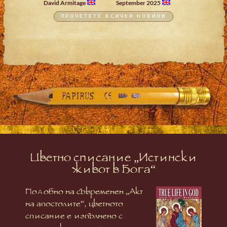
David Armitage
September 2025
ПРОЧЕТЕТЕ ВСИЧКИ НОВИНИ
Цветно списание „Истински
живот в Бога“
Подобно на съвременен „Акт
на апостолите“, цветното
списание е изпълнено с