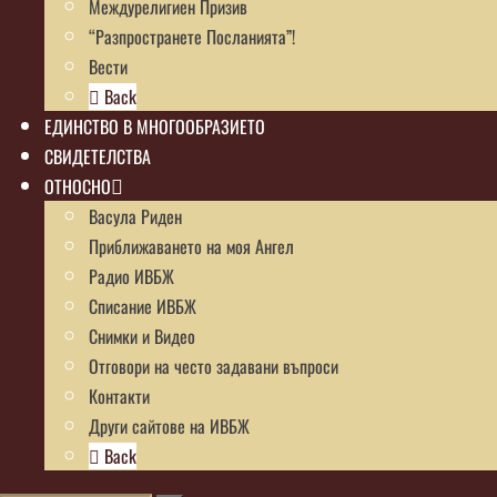
Междурелигиен Призив
“Разпространете Посланията”!
Вести
Back
ЕДИНСТВО В МНОГООБРАЗИЕТО
СВИДЕТЕЛСТВА
ОТНОСНО
Васула Риден
Приближаването на моя Ангел
Радио ИВБЖ
Списание ИВБЖ
Снимки и Видео
Отговори на често задавани въпроси
Контакти
Други сайтове на ИВБЖ
Back