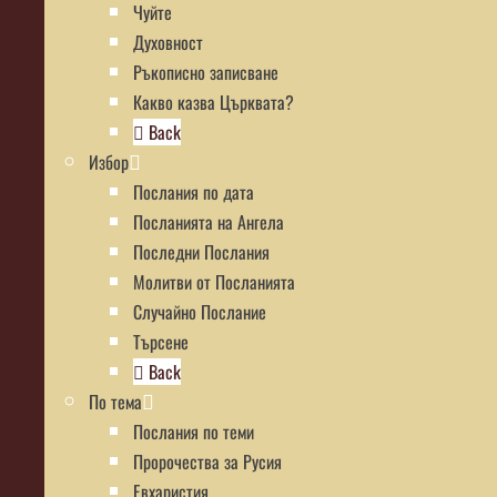
Чуйте
Духовност
Ръкописно записване
Какво казва Църквата?
Back
Избор
Послания по дата
Посланията на Ангела
Последни Послания
Молитви от Посланията
Случайно Послание
Търсене
Back
По тема
Послания по теми
Пророчества за Русия
Евхаристия