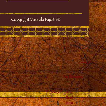
©
Copyright Vassula Rydén
mobile_menu
الرسائل
The Messages
ما هي “الرسائل”؟
Read
Listen