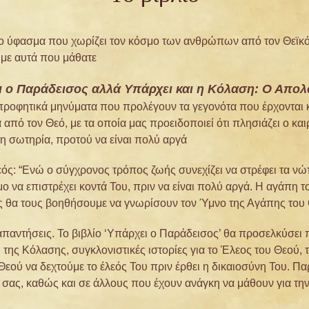
ο ύφασμα που χωρίζει τον κόσμο των ανθρώπων από τον Θεϊκό κό
με αυτά που μάθατε;
ι ο Παράδεισος αλλά Υπάρχει και η Κόλαση: Ο Απο
 προφητικά μηνύματα που προλέγουν τα γεγονότα που έρχονται κα
πό τον Θεό, με τα οποία μας προειδοποιεί ότι πλησιάζει ο και
 σωτηρία, προτού να είναι πολύ αργά.
ός: “Ενώ ο σύγχρονος τρόπος ζωής συνεχίζει να στρέφει τα νώτ
 να επιστρέχει κοντά Του, πριν να είναι πολύ αργά. Η αγάπη το
 θα τους βοηθήσουμε να γνωρίσουν τον Ύμνο της Αγάπης του 
ις απαντήσεις. Το βιβλίο ‘Υπάρχει ο Παράδεισος’ θα προσελκύσει
της Κόλασης, συγκλονιστικές ιστορίες για το Έλεος του Θεού, τ
ού να δεχτούμε το έλεός Του πριν έρθει η δικαιοσύνη Του. Παρ
 σας, καθώς και σε άλλους που έχουν ανάγκη να μάθουν για την