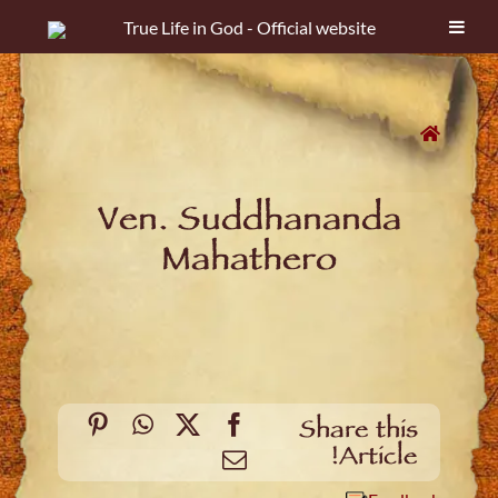
B
True Life in God - Official website
Ar
Skip
to
content
Ven. Suddhananda
Mahathero
Pinterest
WhatsApp
Facebook
X
Share this
Article!
Email