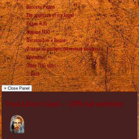
Вассула Риден
The approach of my Angel
Радио TLIG
Журнал TLIG
Фотографии и Видео
Ответы на распространённые вопросы
Контакты
Other TLIG sites
Back
× Close Panel
True Life in God — Official website