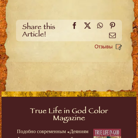
Facebook
X
WhatsApp
Pinteres
Share this
Article!
Email
Отзывы
True Life in God Color
Magazine
Подобно современным «Деяниям