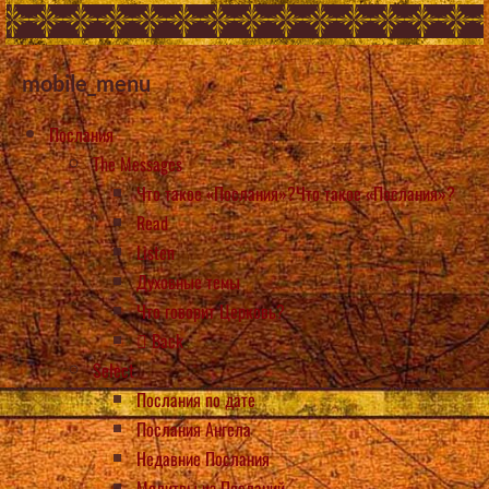
mobile_menu
Послания
The Messages
Что такое «Послания»?Что такое «Послания»?
Read
Listen
Духовные темы
Что говорит Церковь?
Back
Select
Послания по дате
Послания Ангела
Недавние Послания
Молитвы из Посланий