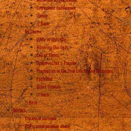
Случайное сообщение
Поиск
Back
By Theme
Unity in diversity
Honoring Our Lady
End of Times
Пророчества о России
Prophecies in the True Life in God Messages
Eucharist
Other Themes
Back
Back
BOOKS
Книжный магазин
PDF и электронные книги