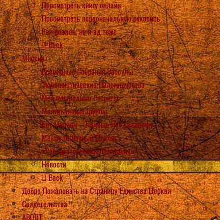
Просмотреть книгу онлайн
Просмотреть первоначальную рукопись
Рай реален, но и ад тоже
Back
Миссия
Всемирные Собрания Вассулы
Экуминистические Паломничества
Международные Ретриты
Молитыенные Группы
Бет Мириам – Помощь Нуждающимся
Межрелигиозный Диалог
«Распростороняйте Послания»!
Новости
Back
Добро Пожаловать на Страницу Единства Церкви
Свидетельства
ABOUT