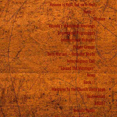
Heaven is Real, but so is Hell
Back
Mission
Vassula’s Worldwide Meetings
Ecumenical Pilgrimages
International Retreats
Prayer Groups
Beth Myriam – Help the Needy
Interreligious Call
“Spread the Messages”!
News
Back
Welcome to the Church Unity page
Testimonies
ABOUT
Vassula Rydén