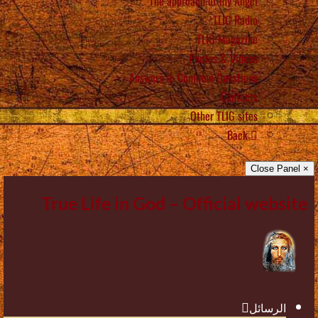
The approach of my Angel
TLIG Radio
TLIG Magazine
Photos & Videos
Answers to Common Questions
Contacts
Other TLIG sites
Back
× Close Panel
True Life in God – Official website
الرسائل