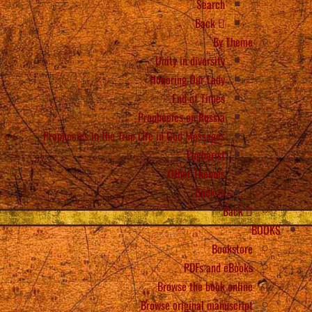
Search
Back
By Theme
Unity in diversity
Honoring Our Lady
End of Times
Prophecies on Russia
Prophecies in the True Life in God Messages
Eucharist
Other Themes
Back
Back
BOOKS
Bookstore
PDFs and eBooks
Browse the book online
Browse original manuscript