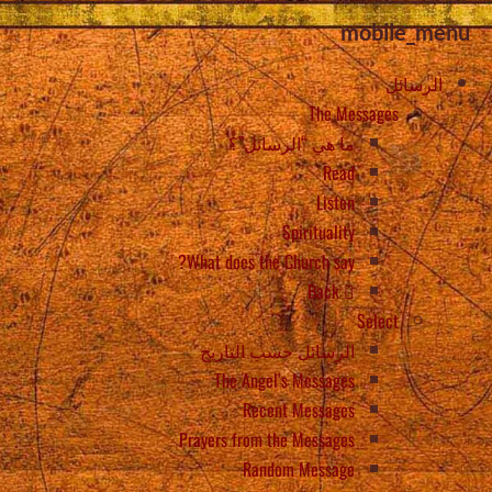
mobile_menu
الرسائل
The Messages
ما هي “الرسائل”؟
Read
Listen
Spirituality
What does the Church say?
Back
Select
الرسائل حسب التاريخ
The Angel’s Messages
Recent Messages
Prayers from the Messages
Random Message