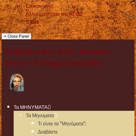
Επικοινωνία
Άλλοι ιστότοποι της ΑΕΘΖ
Back
× Close Panel
Αληθινή εν Θεώ Ζωή – Βασούλα
Ρυντέν – Επίσημη ιστοσελίδα
Τα ΜΗΝΥΜΑΤΑ
Τα Μηνυματα
Τι είναι τα “Μηνύματα”;
Διαβάστε