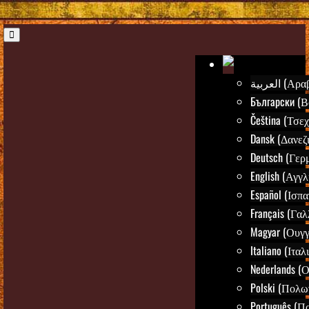
العربية (Α
Български (Β
Čeština (Τσεχ
Dansk (Δανεζ
Deutsch (Γερ
English (Αγγλ
Español (Ισπα
Français (Γαλ
Magyar (Ουγγ
Italiano (Ιταλ
Nederlands (
Polski (Πολω
Português (Π