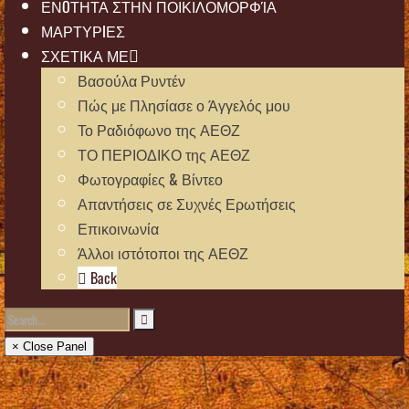
ΕΝOΤΗΤΑ ΣΤΗΝ ΠΟΙΚΙΛΟΜΟΡΦΊΑ
ΜΑΡΤΥΡIΕΣ
ΣΧΕΤΙΚΑ ΜΕ
Βασούλα Ρυντέν
Πώς με Πλησίασε ο Άγγελός μου
Το Ραδιόφωνο της ΑΕΘΖ
ΤΟ ΠΕΡΙΟΔΙΚΟ της ΑΕΘΖ
Φωτογραφίες & Βίντεο
Απαντήσεις σε Συχνές Ερωτήσεις
Επικοινωνία
Άλλοι ιστότοποι της ΑΕΘΖ
Back
× Close Panel