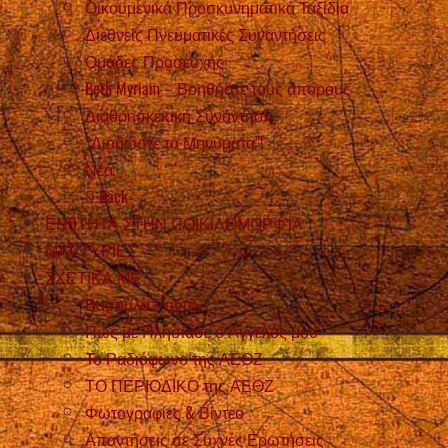
Οικουμενικά Προσκυνηματικά Ταξίδια
Διεθνείς Πνευματικές Συναντήσεις
Ομάδες Προσευχής
Beth Myriam – Βοηθήστε τους άπορους
Διαθρησκειακή Συνάντηση
“Διαδώστε τα Μηνύματα”!
Νέα
Back
ΕΝOΤΗΤΑ ΣΤΗΝ ΠΟΙΚΙΛΟΜΟΡΦΊΑ
ΜΑΡΤΥΡIΕΣ
ΣΧΕΤΙΚΑ ΜΕ
Βασούλα Ρυντέν
Πώς με Πλησίασε ο Άγγελός μου
Το Ραδιόφωνο της ΑΕΘΖ
ΤΟ ΠΕΡΙΟΔΙΚΟ της ΑΕΘΖ
Φωτογραφίες & Βίντεο
Απαντήσεις σε Συχνές Ερωτήσεις