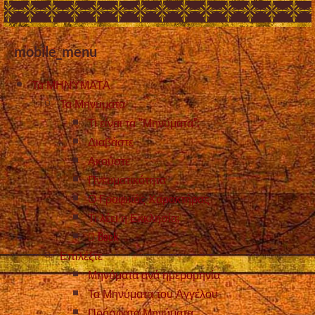
mobile_menu
Τα ΜΗΝΥΜΑΤΑ
Τα Μηνυματα
Τι είναι τα “Μηνύματα”;
Διαβάστε
Ακούστε
Πνευματικότητα
Ο Γραφικός Χαρακτήρας
Τι λέει η Εκκλησία;
Back
Επιλέξτε
Μηνύματα ανά ημερομηνία
Τα Μηνύματα του Αγγέλου
Πρόσφατα Μηνύματα