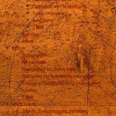
Προσευχές από τα Μηνύματα
Τυχαίο Μήνυμα
Αναζήτηση
Back
Ανά θέμα
Back
ΒΙΒΛΙΑ
Βιβλιοπωλείο
PDF και eBooks
Περιηγηθείτε στο βιβλίο online
Περιήγηση στο πρωτότυπο χειρόγραφο
Υπάρχει ο Παράδεισος, αλλά υπάρχει και η
Κόλαση
Back
ΑΠΟΣΤΟΛΉ
Διεθνείς Συναντήσεις της Βασούλας