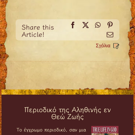
Facebook
X
WhatsApp
Pinteres
Share this
Article!
Email
Σχόλια
Περιοδικό της Αληθινής εν
Θεώ Ζωής
Tο έγχρωμο περιοδικό, σαν μια