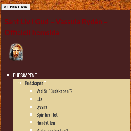
× Close Panel
Sant Liv i Gud – Vassula Rydén –
Officiell hemsida
BUDSKAPEN
Budskapen
Vad är “Budskapen”?
Läs
Lyssna
Spiritualitet
Handstilen
Vad säger kyrkan?