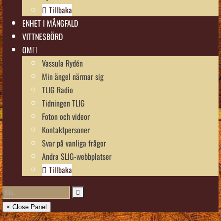
Tillbaka
ENHET I MÅNGFALD
VITTNESBÖRD
OM
Vassula Rydén
Min ängel närmar sig
TLIG Radio
Tidningen TLIG
Foton och videor
Kontaktpersoner
Svar på vanliga frågor
Andra SLIG-webbplatser
Tillbaka
× Close Panel