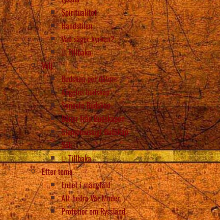
Spiritualitet
Handstilen
Vad säger kyrkan?
Tillbaka
Välj
Budskap per datum
Ängelns budskap
Senaste Budskap
Böner från Budskapen
Slumpmässigt Budskap
Sök
Tillbaka
Efter tema
Enhet i mångfald
Att hedra Vår Moder
Profetior om Ryssland