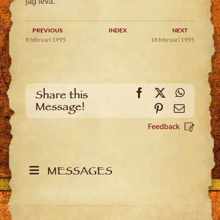
jag leva.
PREVIOUS
INDEX
NEXT
8 februari 1995
18 februari 1995
Facebook
X
WhatsA
Share this
Message!
Pinterest
Email
Feedback
MESSAGES