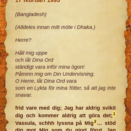
(Bangladesh)
(Alldeles innan mitt möte i Dhaka.)
Herre?
Håll mig uppe
och låt Dina Ord
ständigt vara inför mina ögon!
Påminn mig om Din Undervisning.
O Herre, låt Dina Ord vara
som en Lykta för mina fötter, så att jag inte
snavar.
frid vare med dig; Jag har aldrig svikit
1
dig och kommer aldrig att göra det;
2
Vassula, schhh lyssna på Mig
… stöd
dig mot Mig som du gjort förut, Jag