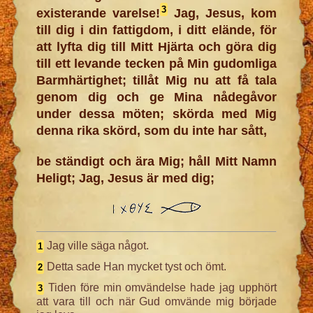
3
existerande varelse!
Jag, Jesus, kom
till dig i din fattigdom, i ditt elände, för
att lyfta dig till Mitt Hjärta och göra dig
till ett levande tecken på Min gudomliga
Barmhärtighet; tillåt Mig nu att få tala
genom dig och ge Mina nådegåvor
under dessa möten; skörda med Mig
denna rika skörd, som du inte har sått,
be ständigt och ära Mig; håll Mitt Namn
Heligt; Jag, Jesus är med dig;
Jag ville säga något.
1
Detta sade Han mycket tyst och ömt.
2
Tiden före min omvändelse hade jag upphört
3
att vara till och när Gud omvände mig började