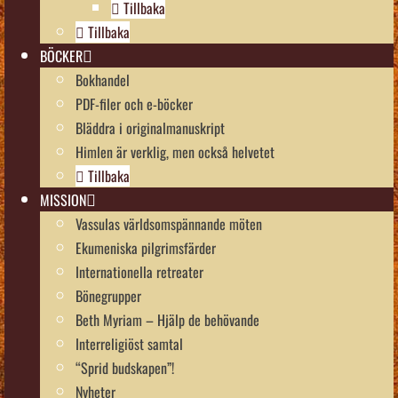
Tillbaka
Tillbaka
BÖCKER
Bokhandel
PDF-filer och e-böcker
Bläddra i originalmanuskript
Himlen är verklig, men också helvetet
Tillbaka
MISSION
Vassulas världsomspännande möten
Ekumeniska pilgrimsfärder
Internationella retreater
Bönegrupper
Beth Myriam – Hjälp de behövande
Interreligiöst samtal
“Sprid budskapen”!
Nyheter