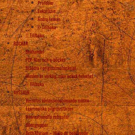
Profetior
Eukaristin
Andra teman
Tillbaka
Tillbaka
BÖCKER
Bokhandel
PDF-filer och e-böcker
Bläddra i originalmanuskript
Himlen är verklig, men också helvetet
Tillbaka
MISSION
Vassulas världsomspännande möten
Ekumeniska pilgrimsfärder
Internationella retreater
Bönegrupper
Beth Myriam – Hjälp de behövande