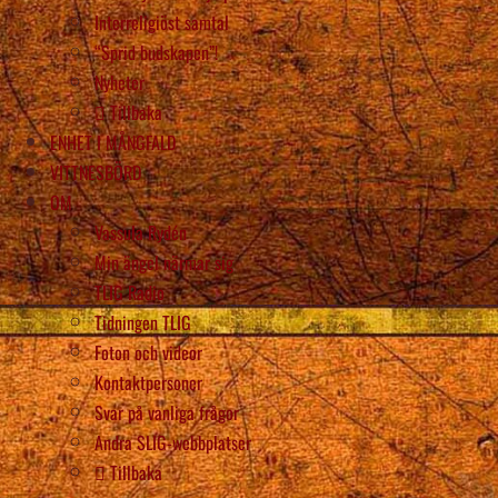
Interreligiöst samtal
“Sprid budskapen”!
Nyheter
Tillbaka
ENHET I MÅNGFALD
VITTNESBÖRD
OM
Vassula Rydén
Min ängel närmar sig
TLIG Radio
Tidningen TLIG
Foton och videor
Kontaktpersoner
Svar på vanliga frågor
Andra SLIG-webbplatser
Tillbaka