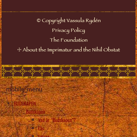
©
Copyright Vassula Rydén
Privacy Policy
The Foundation
☩
About the Imprimatur and the Nihil Obstat
mobile_menu
BUDSKAPEN
Budskapen
Vad är “Budskapen”?
Läs
Lyssna