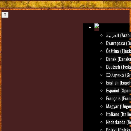
العربية (Ar
Български (Bu
Čeština (Tjeck
Dansk (Danska
Deutsch (Tysk
Ελληνικά (Gr
English (Engel
Español (Span
Français (Fran
Magyar (Unger
Italiano (Itali
Nederlands (N
Polski (Polska