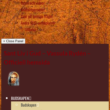
Foton och videor
Kontaktpersoner
Svar på vanliga frågor
Andra SLIG-webbplatser
Tillbaka
× Close Panel
Sant Liv i Gud – Vassula Rydén –
Officiell hemsida
BUDSKAPEN
Budskapen