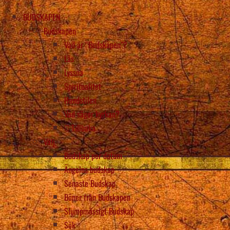
BUDSKAPEN
Budskapen
Vad är “Budskapen”?
Läs
Lyssna
Spiritualitet
Handstilen
Vad säger kyrkan?
Tillbaka
Välj
Budskap per datum
Ängelns budskap
Senaste Budskap
Böner från Budskapen
Slumpmässigt Budskap
Sök