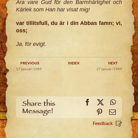
Ära vare Gud för den Barmhärtighet och
Kärlek som Han har visat mig!
var tillitsfull, du är i din Abbas famn; vi,
oss;
Ja, för evigt.
PREVIOUS
INDEX
NEXT
17 januari 1989
27 januari 1989
Facebook
X
WhatsA
Share this
Message!
Pinterest
Email
Feedback