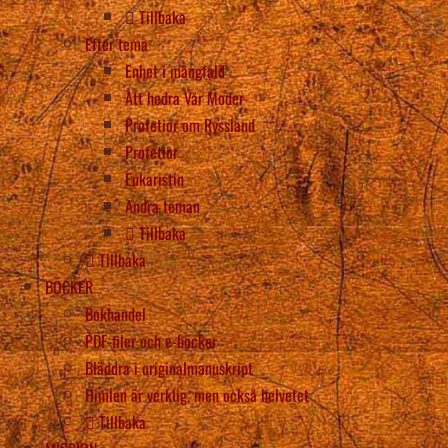
Tillbaka
Efter tema
Enhet i mångfald
Att hedra Vår Moder
Profetior om Ryssland
Profetior
Eukaristin
Andra teman
Tillbaka
Tillbaka
BÖCKER
Bokhandel
PDF-filer och e-böcker
Bläddra i originalmanuskript
Himlen är verklig, men också helvetet
Tillbaka