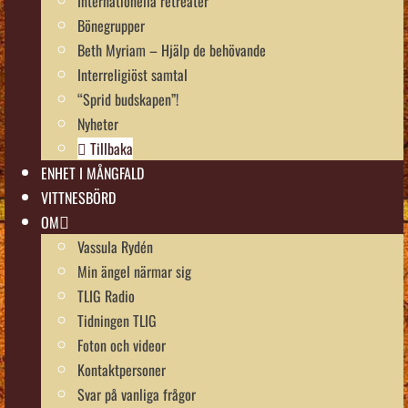
Internationella retreater
Bönegrupper
Beth Myriam – Hjälp de behövande
Interreligiöst samtal
“Sprid budskapen”!
Nyheter
Tillbaka
ENHET I MÅNGFALD
VITTNESBÖRD
OM
Vassula Rydén
Min ängel närmar sig
TLIG Radio
Tidningen TLIG
Foton och videor
Kontaktpersoner
Svar på vanliga frågor