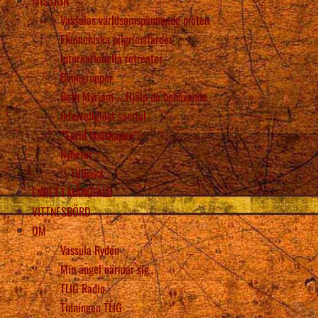
MISSION
Vassulas världsomspännande möten
Ekumeniska pilgrimsfärder
Internationella retreater
Bönegrupper
Beth Myriam – Hjälp de behövande
Interreligiöst samtal
“Sprid budskapen”!
Nyheter
Tillbaka
ENHET I MÅNGFALD
VITTNESBÖRD
OM
Vassula Rydén
Min ängel närmar sig
TLIG Radio
Tidningen TLIG