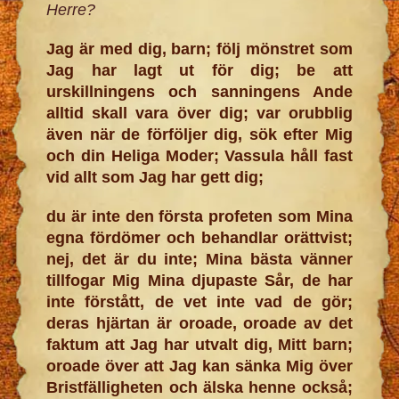
Herre?
Jag är med dig, barn; följ mönstret som
Jag har lagt ut för dig; be att
urskillningens och sanningens Ande
alltid skall vara över dig; var orubblig
även när de förföljer dig, sök efter Mig
och din Heliga Moder; Vassula håll fast
vid allt som Jag har gett dig;
du är inte den första profeten som Mina
egna fördömer och behandlar orättvist;
nej, det är du inte; Mina bästa vänner
tillfogar Mig Mina djupaste Sår, de har
inte förstått, de vet inte vad de gör;
deras hjärtan är oroade, oroade av det
faktum att Jag har utvalt dig, Mitt barn;
oroade över att Jag kan sänka Mig över
Bristfälligheten och älska henne också;