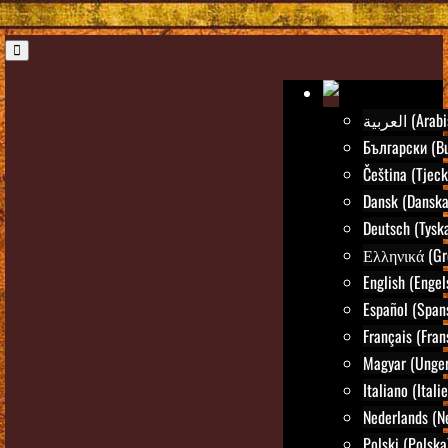
العربية (Ar
Български (Bu
Čeština (Tjeck
Dansk (Danska
Deutsch (Tysk
Ελληνικά (Gr
English (Engel
Español (Span
Français (Fran
Magyar (Unger
Italiano (Itali
Nederlands (N
Polski (Polska