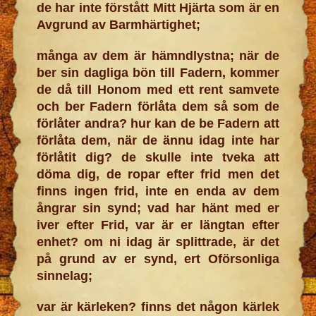
de har inte förstått Mitt Hjärta som är en
Avgrund av Barmhärtighet;
många av dem är hämndlystna; när de
ber sin dagliga bön till Fadern, kommer
de då till Honom med ett rent samvete
och ber Fadern förlåta dem så som de
förlåter andra? hur kan de be Fadern att
förlåta dem, när de ännu idag inte har
förlåtit dig? de skulle inte tveka att
döma dig, de ropar efter frid men det
finns ingen frid, inte en enda av dem
ångrar sin synd; vad har hänt med er
iver efter Frid, var är er längtan efter
enhet? om ni idag är splittrade, är det
på grund av er synd, ert Oförsonliga
sinnelag;
var är kärleken? finns det någon kärlek