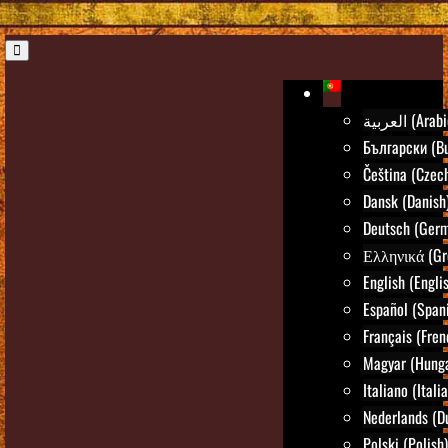
العربية (Ara
Български (Bu
Čeština (Czec
Dansk (Danish
Deutsch (Ger
Ελληνικά (Gr
English (Engli
Español (Span
Français (Fren
Magyar (Hunga
Italiano (Itali
Nederlands (D
Polski (Polish)