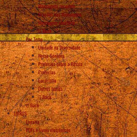
Mensagens recentes
Orações nas Mensagens
Mensagem aleatória
Back
Por Tema
Unidade na Diversidade
Nossa Senhora
Profecias sobre a Rússia
Profecias
Eucaristia
Outros temas
Back
Back
LIVROS
Livraria
PDFs e livros eletrônicos