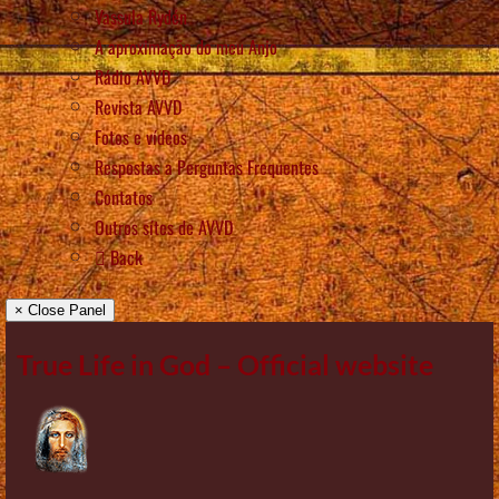
Vassula Rydén
A aproximação do meu Anjo
Rádio AVVD
Revista AVVD
Fotos e vídeos
Respostas a Perguntas Frequentes
Contatos
Outros sítes de AVVD
Back
× Close Panel
True Life in God – Official website