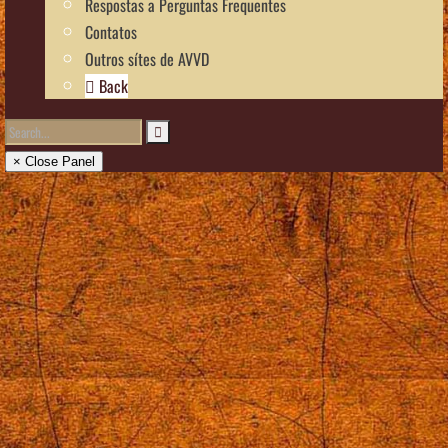
Respostas a Perguntas Frequentes
Contatos
Outros sítes de AVVD
Back
× Close Panel