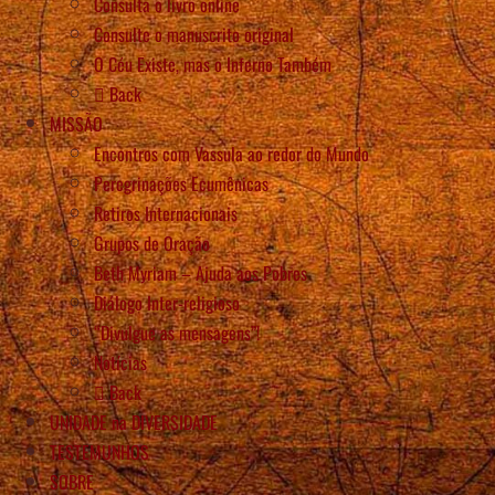
Consulta o livro online
Consulte o manuscrito original
O Céu Existe, mas o Inferno Também
Back
MISSÃO
Encontros com Vassula ao redor do Mundo
Peregrinações Ecumênicas
Retiros Internacionais
Grupos de Oração
Beth Myriam – Ajuda aos Pobres
Diálogo Inter-religioso
“Divulgue as mensagens”!
Notícias
Back
UNIDADE na DIVERSIDADE
TESTEMUNHOS
SOBRE