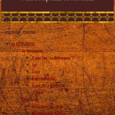
mobile_menu
As MENSAGENS
As Mensagens
O que são “as Mensagens”?
Ler
Ouvir
Espiritualidade
O que diz a Igreja?
Back
Selecionar
Mensagens por data
As mensagens do Anjo