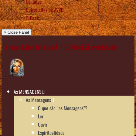
Contatos
Outros sítes de AVVD
Back
× Close Panel
True Life in God – Official website
As MENSAGENS
As Mensagens
O que são “as Mensagens”?
Ler
Ouvir
Espiritualidade