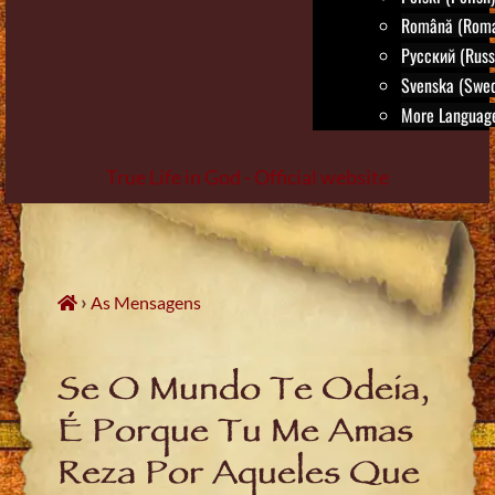
Română (Roma
Русский (Russ
Svenska (Swed
More Language
True Life in God - Official website
Skip
to
content
›
As Mensagens
Se O Mundo Te Odeia,
É Porque Tu Me Amas
Reza Por Aqueles Que