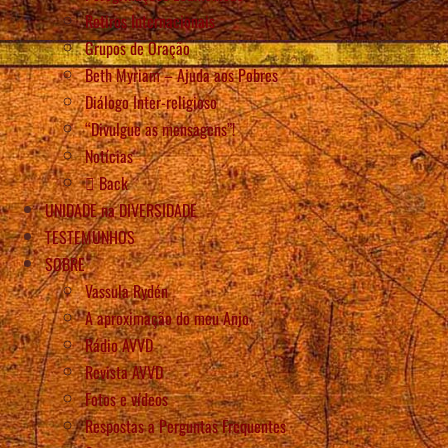
Retiros Internacionais
Grupos de Oração
Beth Myriam – Ajuda aos Pobres
Diálogo Inter-religioso
“Divulgue as mensagens”!
Notícias
Back
UNIDADE na DIVERSIDADE
TESTEMUNHOS
SOBRE
Vassula Rydén
A aproximação do meu Anjo
Rádio AVVD
Revista AVVD
Fotos e vídeos
Respostas a Perguntas Frequentes