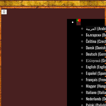
العربية (Ara
Български (Bu
Čeština (Czec
Dansk (Danish
Deutsch (Ger
Ελληνικά (Gr
English (Engli
Español (Span
Français (Fren
Magyar (Hunga
Italiano (Itali
Nederlands (D
Polski (Polish)