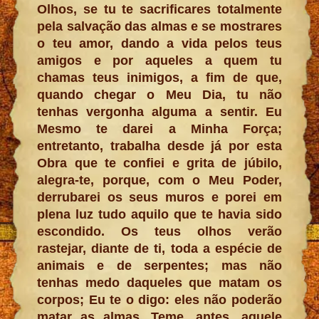
Olhos, se tu te sacrificares totalmente
pela salvação das almas e se mostrares
o teu amor, dando a vida pelos teus
amigos e por aqueles a quem tu
chamas teus inimigos, a fim de que,
quando chegar o Meu Dia, tu não
tenhas vergonha alguma a sentir. Eu
Mesmo te darei a Minha Força;
entretanto, trabalha desde já por esta
Obra que te confiei e grita de júbilo,
alegra-te, porque, com o Meu Poder,
derrubarei os seus muros e porei em
plena luz tudo aquilo que te havia sido
escondido. Os teus olhos verão
rastejar, diante de ti, toda a espécie de
animais e de serpentes; mas não
tenhas medo daqueles que matam os
corpos; Eu te o digo: eles não poderão
matar as almas. Teme, antes, aquele