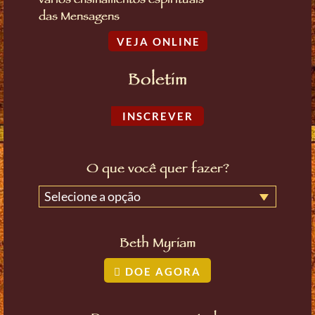
vários ensinamentos espirituais
das Mensagens
VEJA ONLINE
Boletim
INSCREVER
O que você quer fazer?
Selecione a opção
Beth Myriam
DOE AGORA