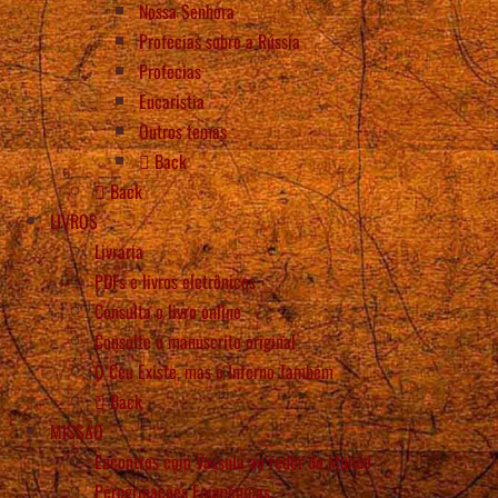
Nossa Senhora
Profecias sobre a Rússia
Profecias
Eucaristia
Outros temas
Back
Back
LIVROS
Livraria
PDFs e livros eletrônicos
Consulta o livro online
Consulte o manuscrito original
O Céu Existe, mas o Inferno Também
Back
MISSÃO
Encontros com Vassula ao redor do Mundo
Peregrinações Ecumênicas