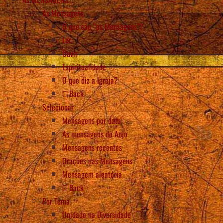
As Mensagens
O que são “as Mensagens”?
Ler
Ouvir
Espiritualidade
O que diz a Igreja?
Back
Selecionar
Mensagens por data
As mensagens do Anjo
Mensagens recentes
Orações nas Mensagens
Mensagem aleatória
Back
Por Tema
Unidade na Diversidade