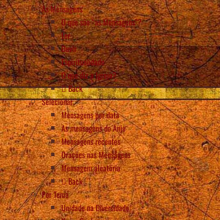
As Mensagens
O que são “as Mensagens”?
Ler
Ouvir
Espiritualidade
O que diz a Igreja?
Back
Selecionar
Mensagens por data
As mensagens do Anjo
Mensagens recentes
Orações nas Mensagens
Mensagem aleatória
Back
Por Tema
Unidade na Diversidade