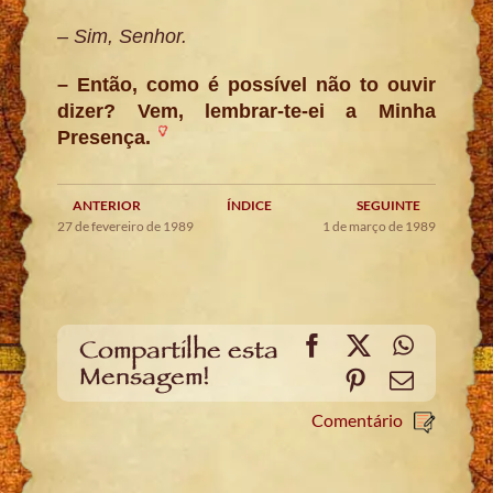
– Sim, Senhor.
– Então, como é possível não to ouvir
dizer? Vem, lembrar-te-ei a Minha
Presença.
ANTERIOR
ÍNDICE
SEGUINTE
27 de fevereiro de 1989
1 de março de 1989
Facebook
X
WhatsA
Compartilhe esta
Mensagem!
Pinterest
Email
Comentário