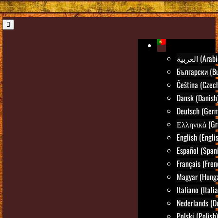
العربية (Ara
Български (Bu
Čeština (Czec
Dansk (Danish
Deutsch (Ger
Ελληνικά (Gr
English (Engli
Español (Span
Français (Fren
Magyar (Hunga
Italiano (Itali
Nederlands (D
Polski (Polish)