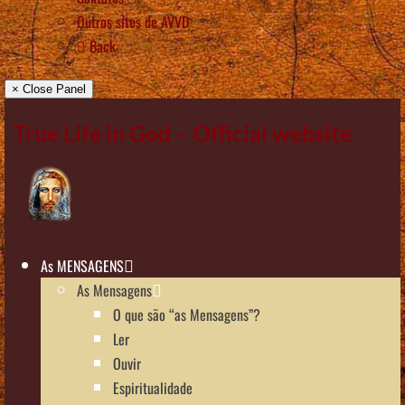
Outros sítes de AVVD
Back
× Close Panel
True Life in God – Official website
As MENSAGENS
As Mensagens
O que são “as Mensagens”?
Ler
Ouvir
Espiritualidade