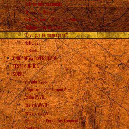
Retiros Internacionais
Grupos de Oração
Beth Myriam – Ajuda aos Pobres
Diálogo Inter-religioso
“Divulgue as mensagens”!
Notícias
Back
UNIDADE na DIVERSIDADE
TESTEMUNHOS
SOBRE
Vassula Rydén
A aproximação do meu Anjo
Rádio AVVD
Revista AVVD
Fotos e vídeos
Respostas a Perguntas Frequentes
Contatos