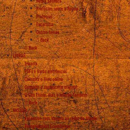
Nossa Senhora
Profecias sobre a Rússia
Profecias
Eucaristia
Outros temas
Back
Back
LIVROS
Livraria
PDFs e livros eletrônicos
Consulta o livro online
Consulte o manuscrito original
O Céu Existe, mas o Inferno Também
Back
MISSÃO
Encontros com Vassula ao redor do Mundo
Peregrinações Ecumênicas