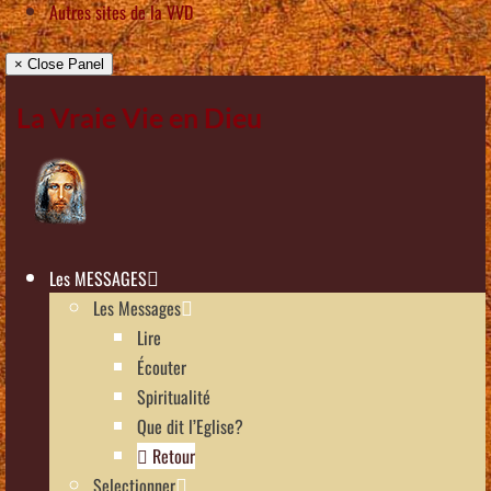
Autres sites de la VVD
× Close Panel
La Vraie Vie en Dieu
Les MESSAGES
Les Messages
Lire
Écouter
Spiritualité
Que dit l’Eglise?
Retour
Selectionner