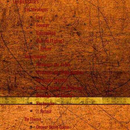
Les MESSAGES
Les Messages
Lire
Écouter
Spiritualité
Que dit l’Eglise?
Retour
Selectionner
Messages par dates
Messages de l’Ange gardien
Messages récents
Prières tirées des Messages
Message « au hasard »
Recherche
Retour
By Theme
Onorer Notre Dame