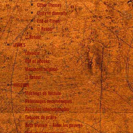
Other Themes
Unity in diversity
End of Times
Retour
Retour
LIVRES
Librairie
Pdf et eBooks
Manuscrit original
Retour
MISSION
Meetings de Vassula
Pèlerinages oecuméniques
Retraites internationales
Groupes de prière
Beth Myriam – Aider les pauvres
Dialogue interreligieux