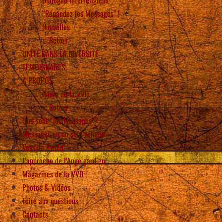
“Répandez les Messages” !
Nouvelles
Retour
UNITÉ DANS LA DIVERSITÉ
TÉMOIGNAGES
À PROPOS
Radio de la VVD
Retour
Que sont “les Messages”?
Messages en un seul volume
Vassula Rydén
L’approche de l’Ange gardien
Magazines de la VVD
Photos & Vidéos
Foire aux questions
Contacts