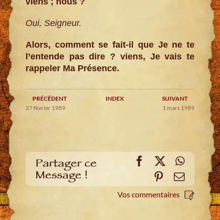
viens ; nous ?
Oui, Seigneur.
Alors, comment se fait-il que Je ne te
l’entende pas dire ? viens, Je vais te
rappeler Ma Présence.
PRÉCÉDENT
INDEX
SUIVANT
27 février 1989
1 mars 1989
Facebook
X
WhatsA
Partager ce
Message !
Pinterest
E-
mail
Vos commentaires