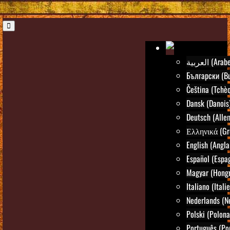
العربية (Arab
Български (Bu
Čeština (Tchè
Dansk (Danois
Deutsch (Alle
Ελληνικά (Gr
English (Angla
Español (Espa
Magyar (Hongr
Italiano (Itali
Nederlands (N
Polski (Polona
Português (Po