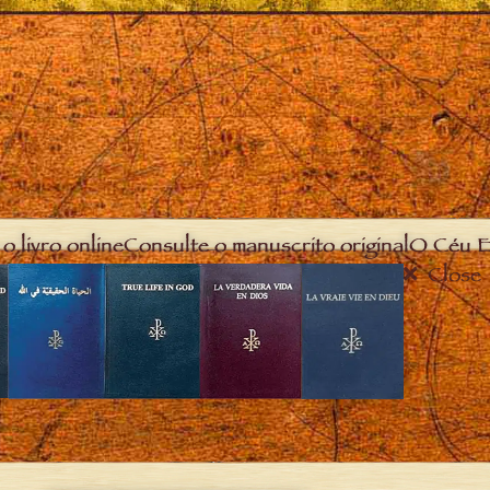
o livro online
Consulte o manuscrito original
O Céu E
Close