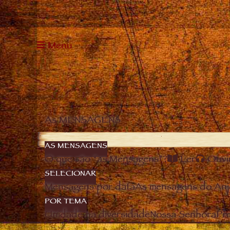
Menu
As MENSAGENS
AS MENSAGENS
O que são “as Mensagens”?
Ler
Ouvi
SELECIONAR
Mensagens por data
As mensagens do Anj
POR TEMA
Unidade na diversidade
Nossa Senhora
Pro