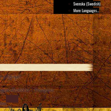
Svenska (Swedish)
More Languages...
 a Igreja?
gem aleatória
Pesquisa
Close
IMAGE
mas