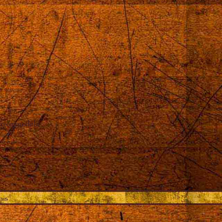
oximou dela
ais