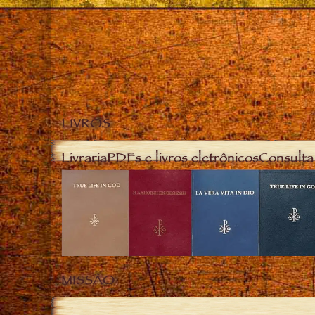
LIVROS
Livraria
PDFs e livros eletrônicos
Consulta 
MISSÃO