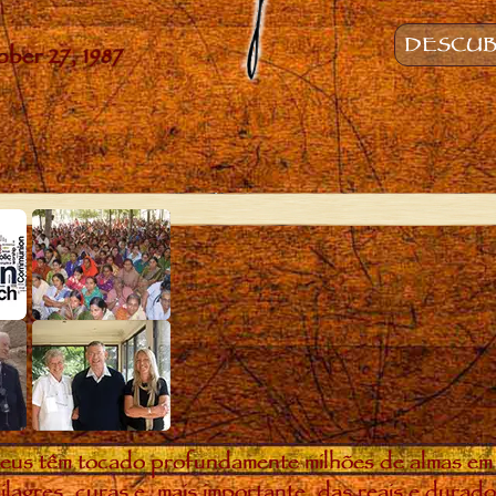
DESCUB
eus têm tocado profundamente milhões de almas em
ilagres, curas e, mais importante, das reais e dura