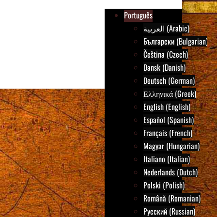
Português
العربية (Arabic)
Български (Bulgarian)
Čeština (Czech)
Dansk (Danish)
Deutsch (German)
Ελληνικά (Greek)
English (English)
Español (Spanish)
Français (French)
Magyar (Hungarian)
Italiano (Italian)
Nederlands (Dutch)
Polski (Polish)
Română (Romanian)
Русский (Russian)