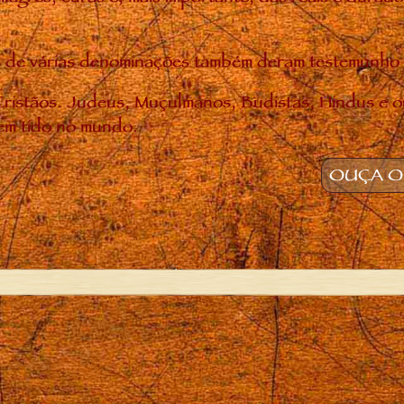
uias de várias denominações também deram testemunh
ristãos. Judeus, Muçulmanos, Budistas, Hindus e o
em tido no mundo.
OUÇA O