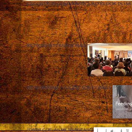
ENCONTROS COM VASSULA AO REDOR DO M
RETIROS INTERNACIONAIS
BETH MYRIAM – AJUDA AOS POBRES
“DIVULGUE AS MENSAGENS”!