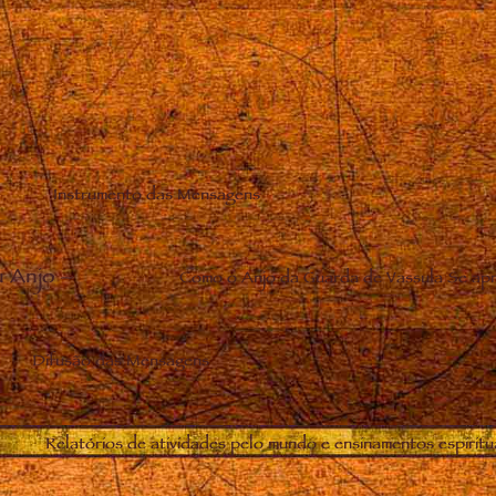
Instrumento das Mensagens
u Anjo
–
Como o Anjo da Guarda de Vassula Se apr
Difusão das Mensagens
Relatórios de atividades pelo mundo e ensinamentos espiritu