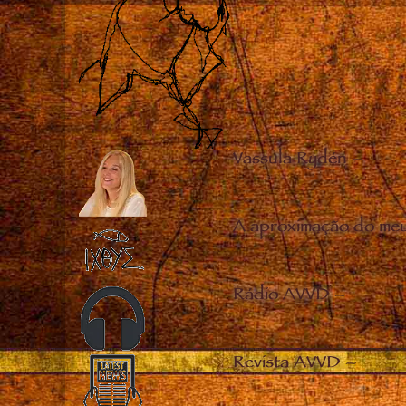
Vassula Rydén
–
A aproximação do me
Rádio AVVD
–
Revista AVVD
–