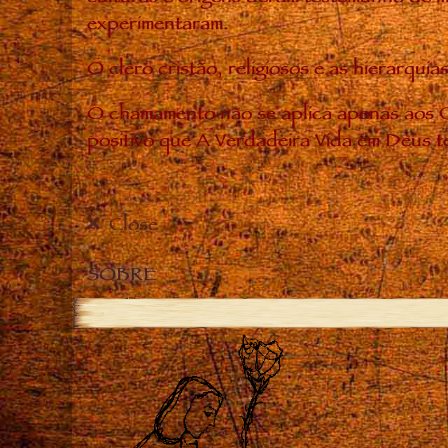
experimentaram.
O clero cristão, religiosos e as hierarq
O chamamento não se aplica apenas aos C
positivo que A Verdadeira Vida em Deus t
Close
SOBRE