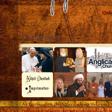
Close
TESTEMUNHOS
As Mensagens de A Verdadeira Vida em D
culturas e origens deram testemunho de m