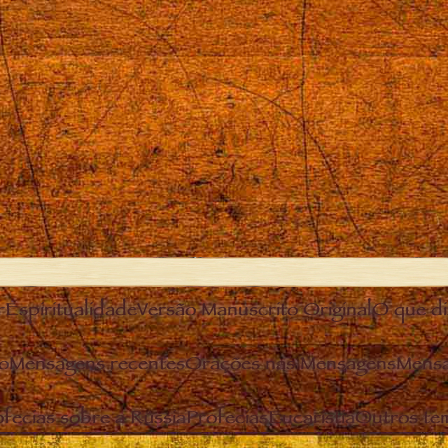
r
Espiritualidade
Versão Manuscrito Original
O que diz
o
Mensagens recentes
Orações nas Mensagens
Mensa
fecias sobre a Rússia
Profecias
Eucaristia
Outros te