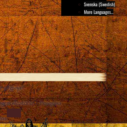
Svenska (Swedish)
More Languages...
 a Igreja?
gem aleatória
Pesquisa
Close
IMAGE
mas