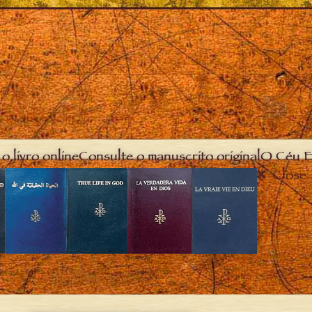
o livro online
Consulte o manuscrito original
O Céu E
Close