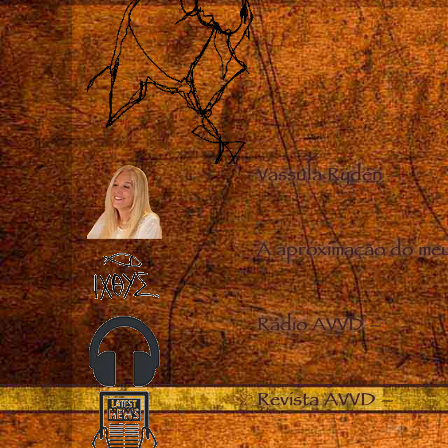
Vassula Rydén
–
A aproximação do me
Rádio AVVD
–
Revista AVVD
–