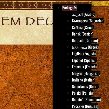
Português
العربية (Arabic)
Български (Bulgarian)
Čeština (Czech)
Dansk (Danish)
Deutsch (German)
Ελληνικά (Greek)
English (English)
Español (Spanish)
Français (French)
Magyar (Hungarian)
Italiano (Italian)
Nederlands (Dutch)
Polski (Polish)
Română (Romanian)
Русский (Russian)