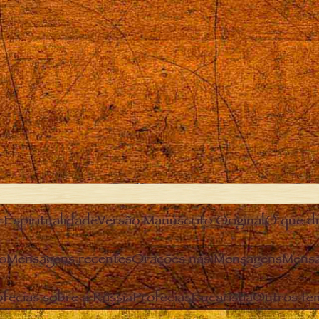
r
Espiritualidade
Versão Manuscrito Original
O que diz
o
Mensagens recentes
Orações nas Mensagens
Mensa
fecias sobre a Rússia
Profecias
Eucaristia
Outros te