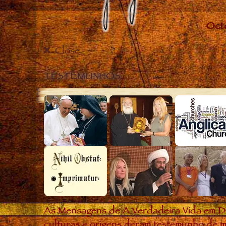
Close
TESTEMUNHOS
As Mensagens de A Verdadeira Vida em D
culturas e origens deram testemunho de m