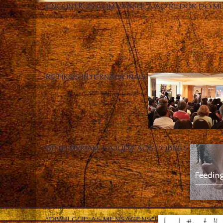
ENCONTROS COM VASSULA AO REDOR DO M
RETIROS INTERNACIONAIS
BETH MYRIAM – AJUDA AOS POBRES
“DIVULGUE AS MENSAGENS”!