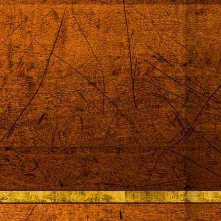
oximou dela
ais