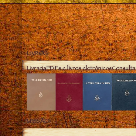
LIVROS
Livraria
PDFs e livros eletrônicos
Consulta 
MISSÃO