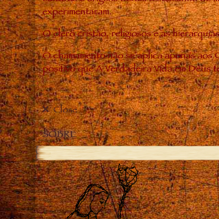
experimentaram.
O clero cristão, religiosos e as hierarq
O chamamento não se aplica apenas aos C
positivo que A Verdadeira Vida em Deus t
Close
SOBRE