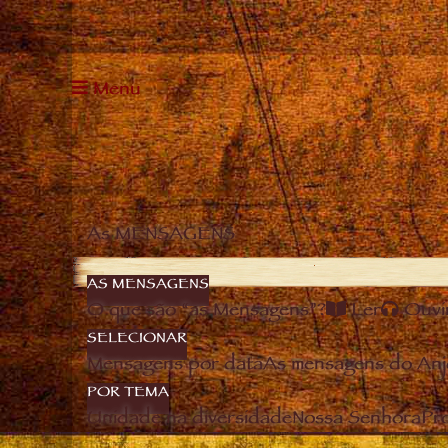
Menu
As MENSAGENS
AS MENSAGENS
O que são “as Mensagens”?
Ler
Ouvi
SELECIONAR
Mensagens por data
As mensagens do Anj
POR TEMA
Unidade na diversidade
Nossa Senhora
Pro