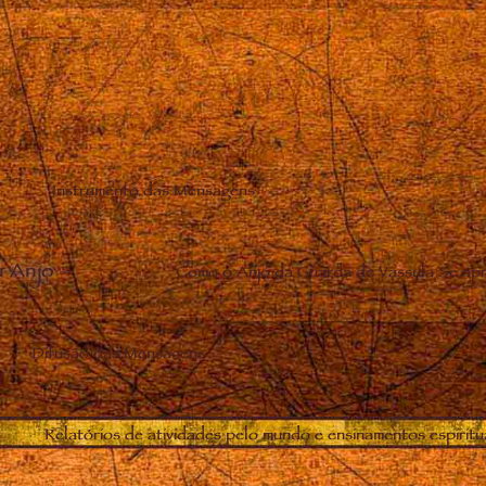
Instrumento das Mensagens
u Anjo
–
Como o Anjo da Guarda de Vassula Se apr
Difusão das Mensagens
Relatórios de atividades pelo mundo e ensinamentos espiritu