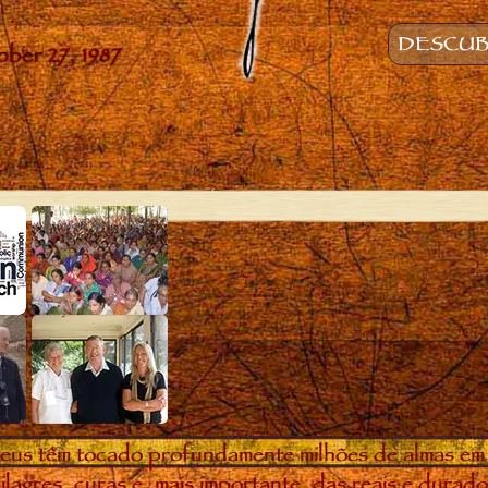
DESCUB
eus têm tocado profundamente milhões de almas em
ilagres, curas e, mais importante, das reais e dura