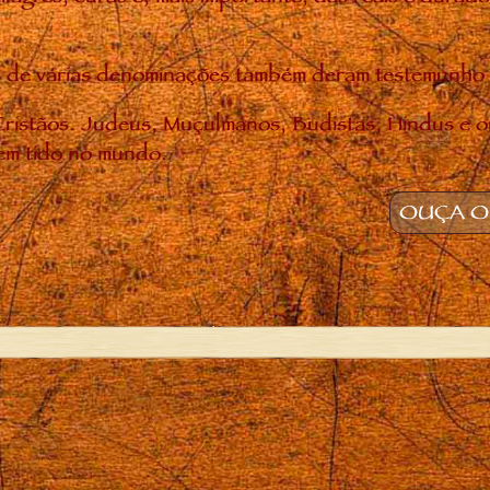
uias de várias denominações também deram testemunh
ristãos. Judeus, Muçulmanos, Budistas, Hindus e o
em tido no mundo.
OUÇA O