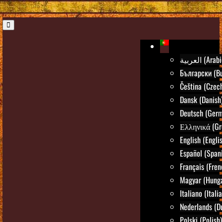
العربية (Ara
Български (Bu
Čeština (Czec
Dansk (Danish
Deutsch (Ger
Ελληνικά (Gr
English (Engli
Español (Span
Français (Fren
Magyar (Hunga
Italiano (Itali
Nederlands (D
Polski (Polish)