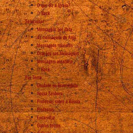
O que diz a Igreja?
Back
Selecionar
Mensagens por data
As mensagens do Anjo
Mensagens recentes
Orações nas Mensagens
Mensagem aleatória
Back
Por Tema
Unidade na Diversidade
Nossa Senhora
Profecias sobre a Rússia
Profecias
Eucaristia
Outros temas