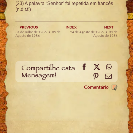
(23) A palavra “Senhor” foi repetida em francês
(n.d.t.f.)
PREVIOUS
INDEX
NEXT
31 de Julho de 1986 a 05 de
24 de Agosto de 1986 a 31 de
Agosto de 1986
Agosto de 1986
Facebook
X
WhatsA
Compartilhe esta
Mensagem!
Pinterest
Email
Comentário