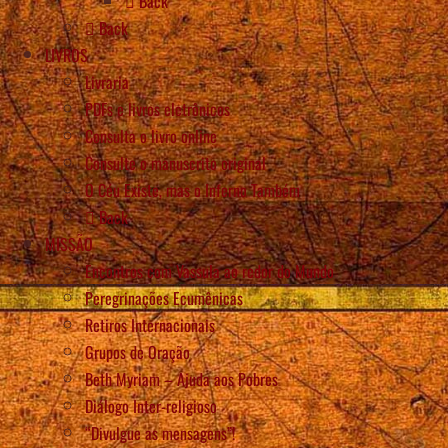
Back
Back
LIVROS
Livraria
PDFs e livros eletrônicos
Consulta o livro online
Consulte o manuscrito original
O Céu Existe, mas o Inferno Também
Back
MISSÃO
Encontros com Vassula ao redor do Mundo
Peregrinações Ecumênicas
Retiros Internacionais
Grupos de Oração
Beth Myriam – Ajuda aos Pobres
Diálogo Inter-religioso
“Divulgue as mensagens”!