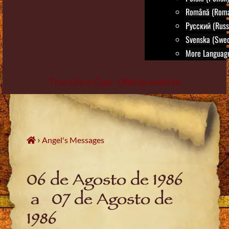
Română (Roma
Русский (Russ
Svenska (Swed
More Language
True Life in God - Official website
Skip
to
content
›
Angel's Messages
06 de Agosto de 1986
a 07 de Agosto de
1986