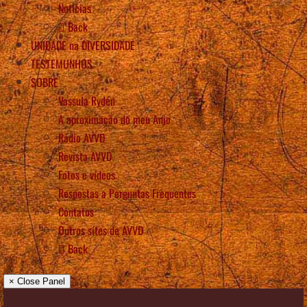
Notícias
Back
UNIDADE na DIVERSIDADE
TESTEMUNHOS
SOBRE
Vassula Rydén
A aproximação do meu Anjo
Rádio AVVD
Revista AVVD
Fotos e vídeos
Respostas a Perguntas Frequentes
Contatos
Outros sítes de AVVD
Back
× Close Panel