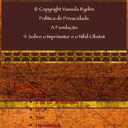
©
Copyright Vassula Rydén
Política de Privacidade
A Fundação
☩
Sobre o Imprimatur e o Nihil Obstat
mobile_menu
As MENSAGENS
As Mensagens
O que são “as Mensagens”?
Ler
Ouvir
Espiritualidade