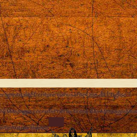
er
Spiritualité
Écriture manuscrite
Que dit l’Eglise ?
EN)
Messages récents
Prières tirées des Messages
Mes
Close
IMAGE
stie
Autres thèmes