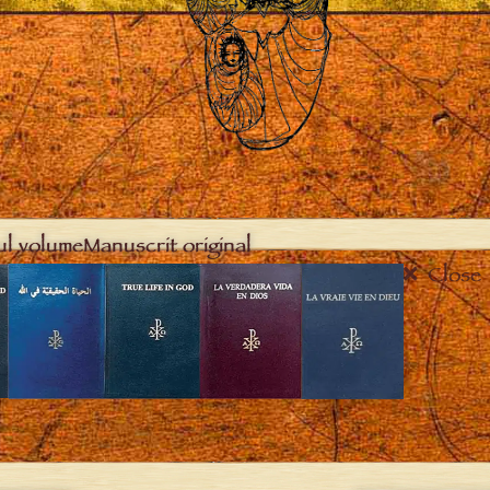
ul volume
Manuscrit original
Close