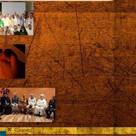
Close