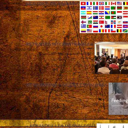
MEETINGS DE VASSULA
RETRAITES INTERNATIONALES
BETH MYRIAM – AIDER LES PAUVRES
« RÉPANDEZ LES MESSAGES » !