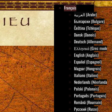
Français
العربية (Arabe)
Български (Bulgare)
Čeština (Tchèque)
Dansk (Danois)
Deutsch (Allemand)
Ελληνικά (Grec moderne
English (Anglais)
Español (Espagnol)
Magyar (Hongrois)
Italiano (Italien)
Nederlands (Néerlandais)
Polski (Polonais)
Português (Portugais)
Română (Roumain)
Русский (Russe)