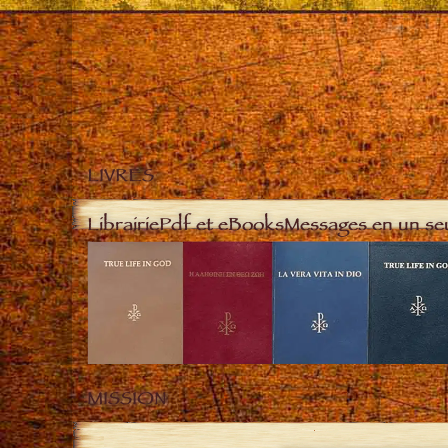
LIVRES
Librairie
Pdf et eBooks
Messages en un se
MISSION