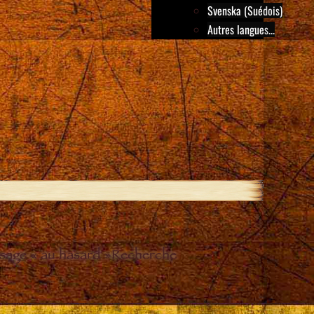
Svenska (Suédois)
Autres langues...
sage « au hasard »
Recherche