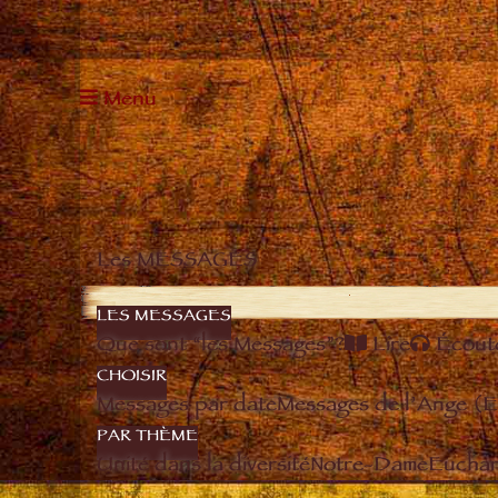
Menu
Les MESSAGES
LES MESSAGES
Que sont “les Messages”?
Lire
Écout
CHOISIR
Messages par date
Messages de l’Ange (
PAR THÈME
Unité dans la diversité
Notre-Dame
Euchari