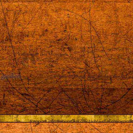
L’instrument des Messages
 gardien
–
Comment l’Ange gardien de Vassula l’a
Enregistrement des Messages
–
Rapport internationnaux d’activités et d’enseignem