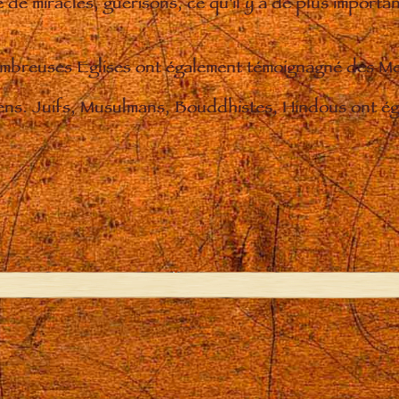
de miracles, guérisons, ce qu'il y a de plus importan
nombreuses Eglises ont également témoignagné des M
iens. Juifs, Musulmans, Bouddhistes, Hindous ont éga