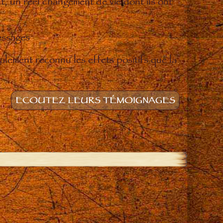
t, un réel changement de vie dont ils ont
essages
lement reconnu les effets positifs que la
ECOUTEZ LEURS TÉMOIGNAGES