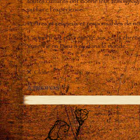
toutes cultures ont donné leur témoignage 
pu faire l'expérience.
Prêtres et religieux et responsables de 
L'appel n'est pas réservé aux seuls chrét
Vraie Vie en Dieu a eu dans le monde.
Close
À PROPOS