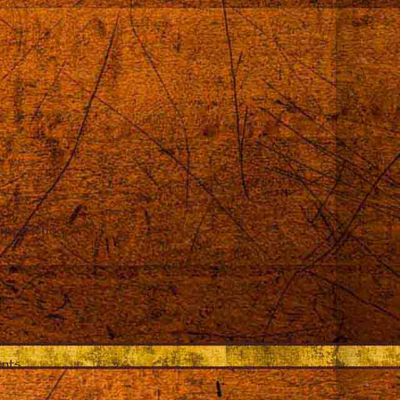
 approchée
ents